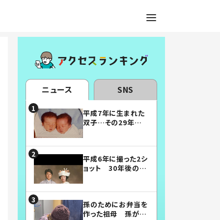
ニュース
SNS
平成7年に生まれた
双子…その29年後
の姿に「漫画みたい」
「素敵すぎる」
平成6年に撮った2シ
ョット 30年後の姿
に…「美男美女」「こ
んな夫婦になりた
い」
孫のためにお弁当を
作った祖母 孫が絶