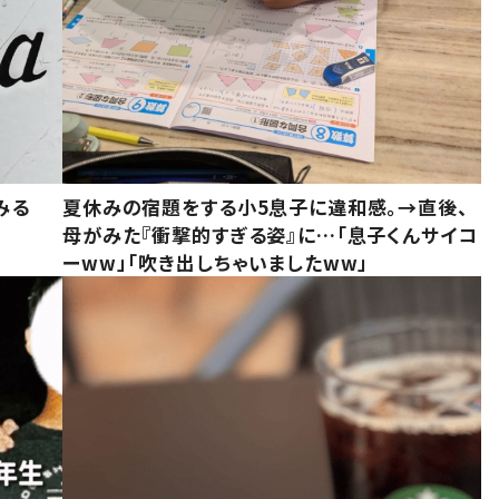
みる
夏休みの宿題をする小5息子に違和感。→直後、
母がみた『衝撃的すぎる姿』に…「息子くんサイコ
ーww」「吹き出しちゃいましたww」