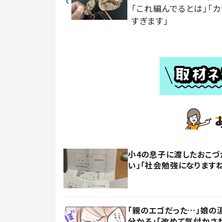
「これ編んでるとは」「カ
すぎます」
小4の息子に渡したおこづ
い」「社会勉強になります
「親のエゴだった…」娘の
分かる」「改めて気付かさ