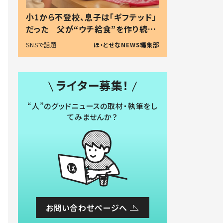
小1から不登校、息子は「ギフテッド」
だった 父が“ウチ給食”を作り続け
る理由とは #令和の親 #令和の子
SNSで話題
ほ・とせなNEWS編集部
ライター募集！
“人”のグッドニュースの取材・執筆をし
てみませんか？
お問い合わせページへ