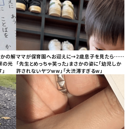
さかの解
ママが保育園へお迎えに→2歳息子を見たら……
撃の光
「先生とめっちゃ笑った」まさかの姿に「幼児しか
す」
許されないヤツww」「大渋滞すぎるw」