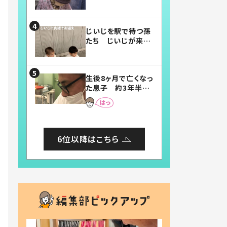
賛したお弁当に「美
味しそう」「お弁当す
ごい」
じいじを駅で待つ孫
たち じいじが来た
瞬間…！？「じいじイ
ケメン」「デレッデレ」
「嬉しくて可愛くてた
生後8ヶ月で亡くなっ
まらない」「幸せにな
た息子 約3年半
れる」
後、当時の妻の日記
に書いてあった本音
とは
6位以降はこちら