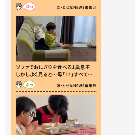
た本音とは
ほ・とせなNEWS編集部
ソファでおにぎりを食べる1歳息子
しかしよく見ると…母「！？」すべてを
察した母の投稿に「可愛いから許
ほ・とせなNEWS編集部
す！」「現行犯〜」