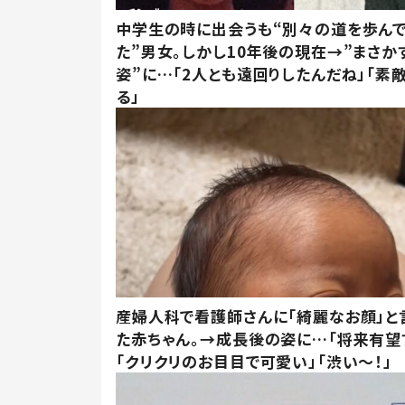
中学生の時に出会うも“別々の道を歩ん
た”男女。しかし10年後の現在→”まさか
姿”に…「2人とも遠回りしたんだね」「素
る」
産婦人科で看護師さんに「綺麗なお顔」と
た赤ちゃん。→成長後の姿に…「将来有望
「クリクリのお目目で可愛い」「渋い～！」