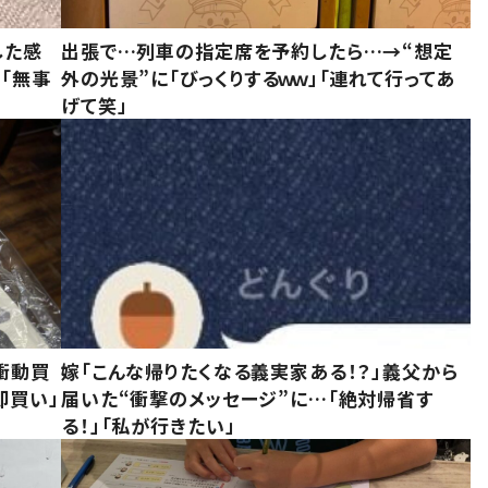
した感
出張で…列車の指定席を予約したら…→“想定
に「無事
外の光景”に「びっくりするｗｗ」「連れて行ってあ
げて笑」
衝動買
嫁「こんな帰りたくなる義実家ある！？」義父から
即買い」
届いた“衝撃のメッセージ”に…「絶対帰省す
る！」「私が行きたい」