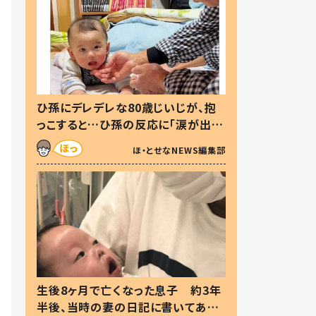
ひ孫にデレデレな80歳じいじが、抱
っこすると…ひ孫の反応に「涙が出ま
した」「可愛くて仕方ない」
ほ・とせなNEWS編集部
生後8ヶ月で亡くなった息子 約3年
半後、当時の妻の日記に書いてあっ