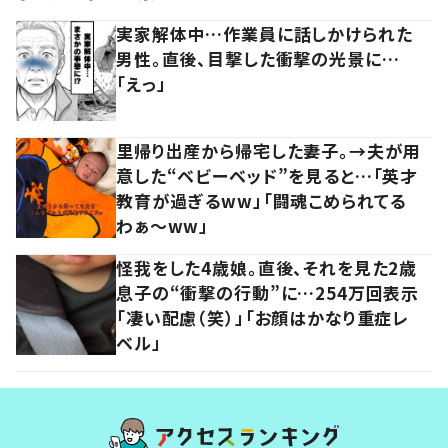
実家解体中…作業員に話しかけられた
男性。直後、目撃した衝撃の光景に…
「えっ」
里帰り出産から帰宅した妻子。→夫が用
意した“ベビーベッド”を見ると…「英才
教育が過ぎるww」「闘魂こめられてる
わぁ～ww」
怪我をした4歳娘。直後、それを見た2歳
息子の“衝撃の行動”に…254万回表示
「凄い配慮（笑）」「お顔はかなり重症レ
ベル」