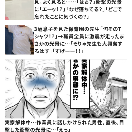
見。よく見ると……「はぁ？」衝撃の光景
に「エーッ！？」「なぜ落ちてる？」「どこで
忘れたことに気づくの？」
3歳息子を見た保育園の先生「何そのT
シャツ！？」→職員全員に激震が走ったま
さかの光景に…「そりゃ先生も大興奮す
るはず」「すげーー！！」
実家解体中…作業員に話しかけられた男性。直後、目
撃した衝撃の光景に…「えっ」