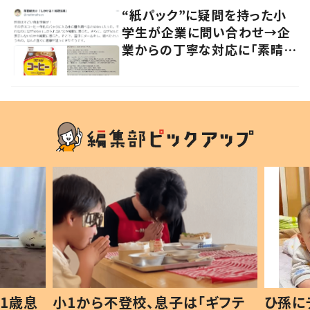
“紙パック”に疑問を持った小
学生が企業に問い合わせ→企
業からの丁寧な対応に「素晴ら
しい」の声
1歳息
小1から不登校、息子は「ギフテ
ひ孫に