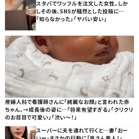
スタバでワッフルを注文した女性。しか
しその後、SNSが騒然とした投稿に…
「知らなかった」「ヤバい安い」
産婦人科で看護師さんに「綺麗なお顔」と言われた赤
ちゃん。→成長後の姿に…「将来有望すぎる」「クリクリ
のお目目で可愛い」「渋い～！」
スーパーに夫を連れて行くと…妻「おー
いw」まさかの行動に「奥さん美人！」