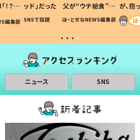
「！？」
ッド」だった 父が“ウチ給食”を
が、抱
に「可愛
作り続ける理由とは #令和の親
「涙が
SNSで話題
ほ・とせなNEWS編集部
WS編集部
#令和の子
い」
ニュース
SNS