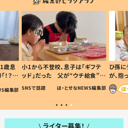
1歳息
小1から不登校、息子は「ギフテ
ひ孫に
「！？」
ッド」だった 父が“ウチ給食”を
が、抱
に「可愛
作り続ける理由とは #令和の親
「涙が
SNSで話題
ほ・とせなNEWS編集部
WS編集部
#令和の子
い」
ライター募集！