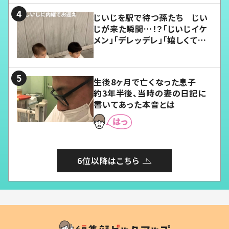
じいじを駅で待つ孫たち じい
じが来た瞬間…！？「じいじイケ
メン」「デレッデレ」「嬉しくて可
愛くてたまらない」「幸せになれ
る」
生後8ヶ月で亡くなった息子
約3年半後、当時の妻の日記に
書いてあった本音とは
6位以降はこちら