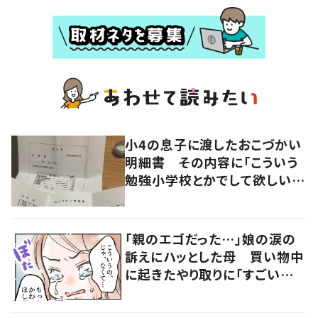
小4の息子に渡したおこづかい
明細書 その内容に「こういう
勉強小学校とかでして欲しい」
「社会勉強になりますね」の声
「親のエゴだった…」娘の涙の
訴えにハッとした母 買い物中
に起きたやり取りに「すごい分
かる」「改めて気付かされた」