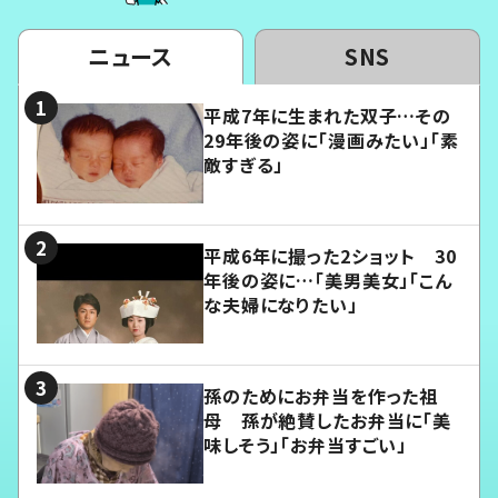
ニュース
SNS
平成7年に生まれた双子…その
29年後の姿に「漫画みたい」「素
敵すぎる」
平成6年に撮った2ショット 30
年後の姿に…「美男美女」「こん
な夫婦になりたい」
孫のためにお弁当を作った祖
母 孫が絶賛したお弁当に「美
味しそう」「お弁当すごい」