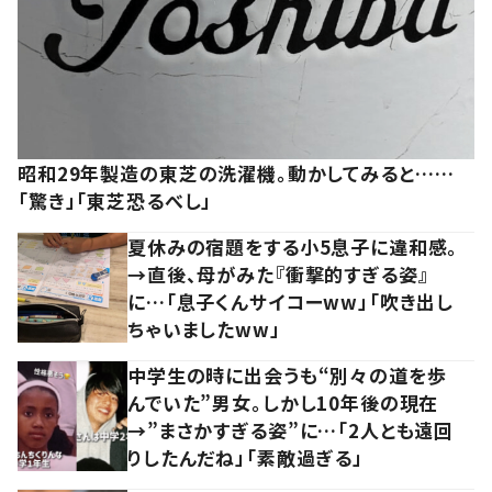
昭和29年製造の東芝の洗濯機。動かしてみると……
「驚き」「東芝恐るべし」
夏休みの宿題をする小5息子に違和感。
→直後、母がみた『衝撃的すぎる姿』
に…「息子くんサイコーww」「吹き出し
ちゃいましたww」
中学生の時に出会うも“別々の道を歩
んでいた”男女。しかし10年後の現在
→”まさかすぎる姿”に…「2人とも遠回
りしたんだね」「素敵過ぎる」