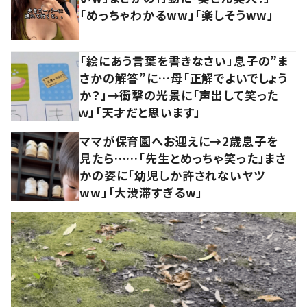
「めっちゃわかるww」「楽しそうww」
「絵にあう言葉を書きなさい」息子の”ま
さかの解答”に…母「正解でよいでしょう
か？」→衝撃の光景に「声出して笑った
ｗ」「天才だと思います」
ママが保育園へお迎えに→2歳息子を
見たら……「先生とめっちゃ笑った」まさ
かの姿に「幼児しか許されないヤツ
ww」「大渋滞すぎるw」