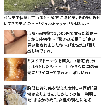
ベンチで休憩していると…遠方に違和感。その後、近付
いてきたモノに……「ぐぅわぁッッッ」「やばいよ…」
京都・祇園祭で2,000円で買った着物→
しかし帰宅後…“驚きの光景”に「良い
買い物されましたね～」「お宝だ」「掘り
出し物ですね」
ミスドでドーナツを購入。→帰宅後、分
けようとしたら…… 目からウロコの光
景に「サイコーですww」「激しいw」
胸部に違和感を覚えた女性。→医師「異
常はありません」しかしその後…判明し
た”まさかの病”。女性の現在に迫る