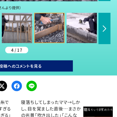
eさんより提供）
4 / 17
投稿へのコメントを見る
毛糸で
寝落ちしてしまったママ→しか
すぎる
し、目を覚ました直後…まさか
ぎる」
の光景「吹き出した」「こんな