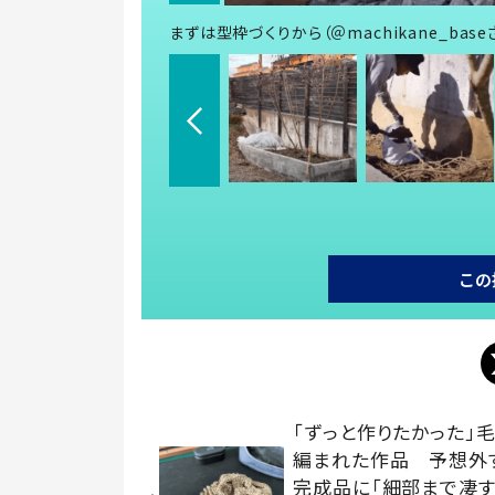
まずは型枠づくりから（＠machikane_bas
この
「ずっと作りたかった」
編まれた作品 予想外
完成品に「細部まで凄す