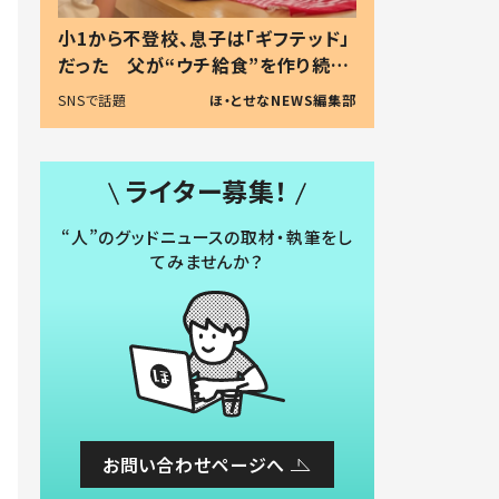
小1から不登校、息子は「ギフテッド」
だった 父が“ウチ給食”を作り続け
る理由とは #令和の親 #令和の子
SNSで話題
ほ・とせなNEWS編集部
ライター募集！
“人”のグッドニュースの取材・執筆をし
てみませんか？
お問い合わせページへ