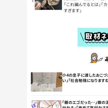
「これ編んでるとは」「カ
すぎます」
小4の息子に渡したおこづ
い」「社会勉強になります
「親のエゴだった…」娘の
分かる」「改めて気付かさ