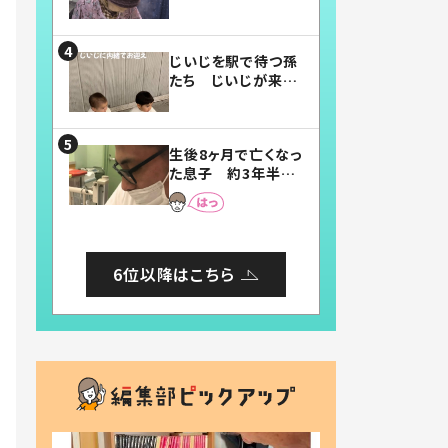
賛したお弁当に「美
味しそう」「お弁当す
ごい」
じいじを駅で待つ孫
たち じいじが来た
瞬間…！？「じいじイ
ケメン」「デレッデレ」
「嬉しくて可愛くてた
生後8ヶ月で亡くなっ
まらない」「幸せにな
た息子 約3年半
れる」
後、当時の妻の日記
に書いてあった本音
とは
6位以降はこちら