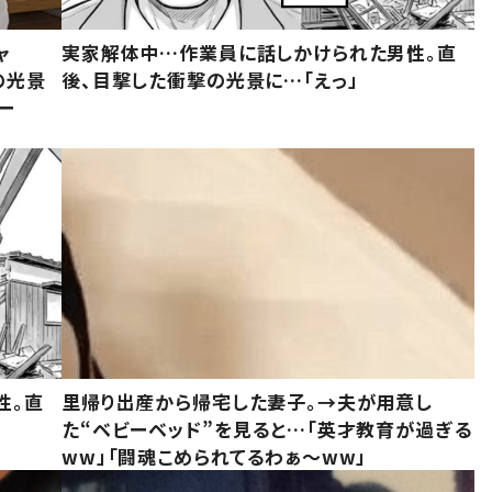
ャ
実家解体中…作業員に話しかけられた男性。直
の光景
後、目撃した衝撃の光景に…「えっ」
ー
性。直
里帰り出産から帰宅した妻子。→夫が用意し
た“ベビーベッド”を見ると…「英才教育が過ぎる
ww」「闘魂こめられてるわぁ～ww」