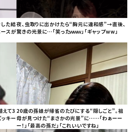
をした結
夜、虫取りに出かけたら“胸元に違和感”→直後、
ベースが
驚きの光景に…「笑ったｗｗｗ」「ギャップww」
植えて3
20歳の孫娘が帰省のたびにする“隠しごと”。祖
ズッキー
母が見つけた“まさかの光景”に……「わぁーー
ー！」「最高の孫だ」「これいいですね」