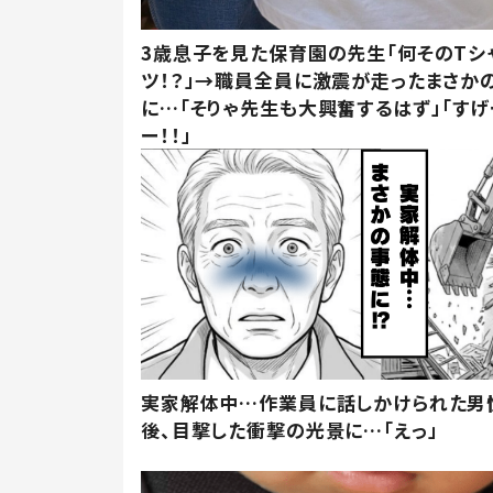
3歳息子を見た保育園の先生「何そのTシ
ツ！？」→職員全員に激震が走ったまさか
に…「そりゃ先生も大興奮するはず」「すげ
ー！！」
実家解体中…作業員に話しかけられた男
後、目撃した衝撃の光景に…「えっ」