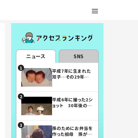
ニュース
SNS
平成7年に生まれた
双子…その29年後
の姿に「漫画みたい」
「素敵すぎる」
平成6年に撮った2シ
ョット 30年後の姿
に…「美男美女」「こ
んな夫婦になりた
い」
孫のためにお弁当を
作った祖母 孫が絶