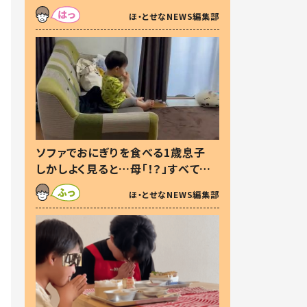
た本音とは
ほ・とせなNEWS編集部
ソファでおにぎりを食べる1歳息子
しかしよく見ると…母「！？」すべてを
察した母の投稿に「可愛いから許
ほ・とせなNEWS編集部
す！」「現行犯〜」