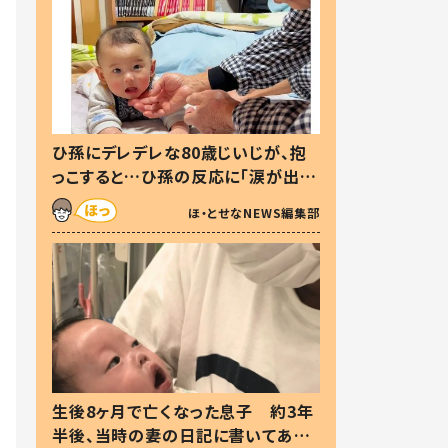
ひ孫にデレデレな80歳じいじが、抱
っこすると…ひ孫の反応に「涙が出ま
した」「可愛くて仕方ない」
ほ・とせなNEWS編集部
生後8ヶ月で亡くなった息子 約3年
半後、当時の妻の日記に書いてあっ