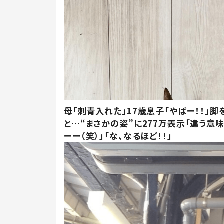
母「刺青入れた」17歳息子「やばー！！」脚
と…“まさかの姿”に277万表示「違う意
ーー（笑）」「な、なるほど！！」