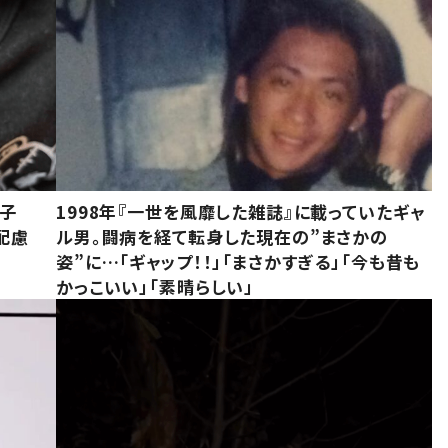
息子
1998年『一世を風靡した雑誌』に載っていたギャ
配慮
ル男。闘病を経て転身した現在の”まさかの
姿”に…「ギャップ！！」「まさかすぎる」「今も昔も
かっこいい」「素晴らしい」