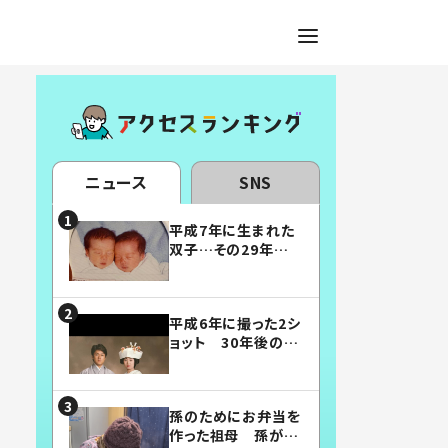
ニュース
SNS
平成7年に生まれた
双子…その29年後
の姿に「漫画みたい」
「素敵すぎる」
平成6年に撮った2シ
ョット 30年後の姿
に…「美男美女」「こ
んな夫婦になりた
い」
孫のためにお弁当を
作った祖母 孫が絶