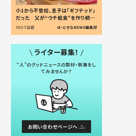
小1から不登校、息子は「ギフテッド」
だった 父が“ウチ給食”を作り続け
る理由とは #令和の親 #令和の子
SNSで話題
ほ・とせなNEWS編集部
ライター募集！
“人”のグッドニュースの取材・執筆をし
てみませんか？
お問い合わせページへ