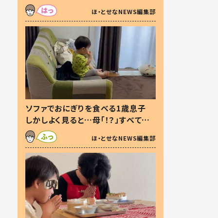
た本音とは
ほ・とせなNEWS編集部
ソファでおにぎりを食べる1歳息子
しかしよく見ると…母「！？」すべてを
察した母の投稿に「可愛いから許
ほ・とせなNEWS編集部
す！」「現行犯〜」