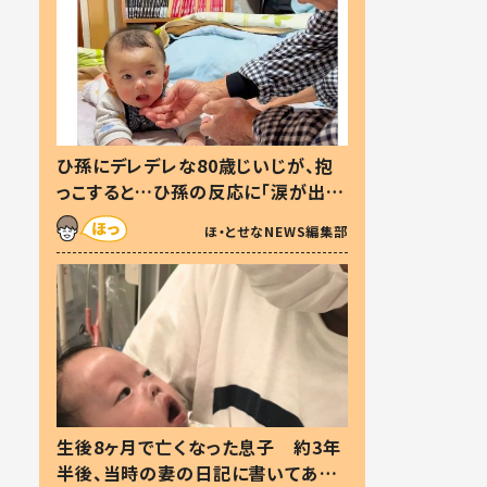
ひ孫にデレデレな80歳じいじが、抱
っこすると…ひ孫の反応に「涙が出ま
した」「可愛くて仕方ない」
ほ・とせなNEWS編集部
生後8ヶ月で亡くなった息子 約3年
半後、当時の妻の日記に書いてあっ