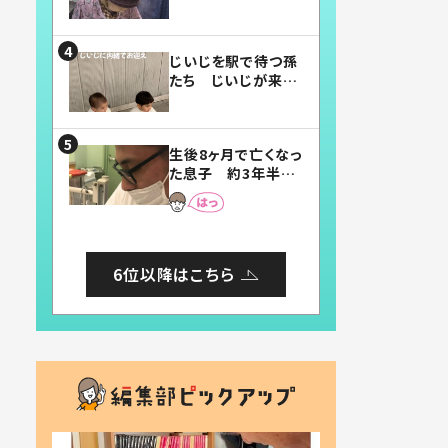
賛したお弁当に「美
味しそう」「お弁当す
ごい」
じいじを駅で待つ孫
たち じいじが来た
瞬間…！？「じいじイ
ケメン」「デレッデレ」
「嬉しくて可愛くてた
生後8ヶ月で亡くなっ
まらない」「幸せにな
た息子 約3年半
れる」
後、当時の妻の日記
に書いてあった本音
とは
6位以降はこちら