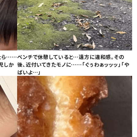
たら……
ベンチで休憩していると…遠方に違和感。その
児しか
後、近付いてきたモノに……「ぐぅわぁッッッ」「や
ばいよ…」