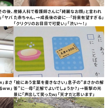
その後、
産婦人科で看護師さんに「綺麗なお顔」と言われ
」「ヤバ
た赤ちゃん。→成長後の姿に…「将来有望すぎる」
「クリクリのお目目で可愛い」「渋い～！」
w」まさ
「絵にあう言葉を書きなさい」息子の”まさかの解
るww」
答”に…母「正解でよいでしょうか？」→衝撃の光
景に「声出して笑ったｗ」「天才だと思います」