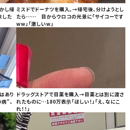
しかし帰
ミスドでドーナツを購入。→帰宅後、分けようとし
ました
たら…… 目からウロコの光景に「サイコーです
ww」「激しいw」
はあり
ドラッグストアで目薬を購入→目薬とは別に渡さ
病”。
れたものに…180万表示「ほしい！」「え、なにこ
れ！！」