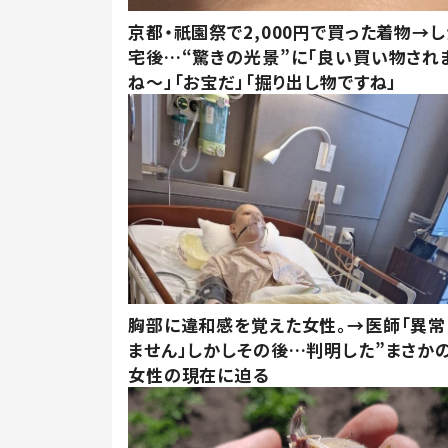
京都・祇園祭で2,000円で買った着物→
宅後…“驚きの光景”に「良い買い物され
ね～」「お宝だ」「掘り出し物ですね」
胸部に違和感を覚えた女性。→医師「異常
ません」しかしその後…判明した”まさかの
女性の現在に迫る