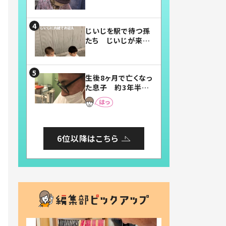
賛したお弁当に「美
味しそう」「お弁当す
ごい」
じいじを駅で待つ孫
たち じいじが来た
瞬間…！？「じいじイ
ケメン」「デレッデレ」
「嬉しくて可愛くてた
生後8ヶ月で亡くなっ
まらない」「幸せにな
た息子 約3年半
れる」
後、当時の妻の日記
に書いてあった本音
とは
6位以降はこちら