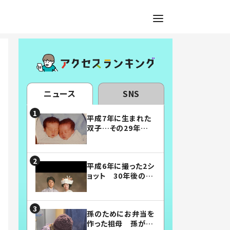
ニュース
SNS
平成7年に生まれた
双子…その29年後
の姿に「漫画みたい」
「素敵すぎる」
平成6年に撮った2シ
ョット 30年後の姿
に…「美男美女」「こ
んな夫婦になりた
い」
孫のためにお弁当を
作った祖母 孫が絶