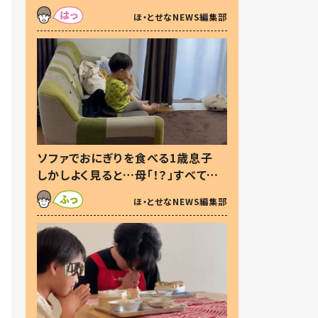
た本音とは
ほ・とせなNEWS編集部
ソファでおにぎりを食べる1歳息子
しかしよく見ると…母「！？」すべてを
察した母の投稿に「可愛いから許
ほ・とせなNEWS編集部
す！」「現行犯〜」