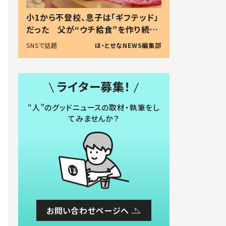
小1から不登校、息子は「ギフテッド」
だった 父が“ウチ給食”を作り続け
る理由とは #令和の親 #令和の子
SNSで話題
ほ・とせなNEWS編集部
ライター募集！
“人”のグッドニュースの取材・執筆をし
てみませんか？
お問い合わせページへ