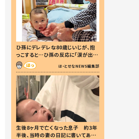
ひ孫にデレデレな80歳じいじが、抱
っこすると…ひ孫の反応に「涙が出ま
した」「可愛くて仕方ない」
ほ・とせなNEWS編集部
生後8ヶ月で亡くなった息子 約3年
半後、当時の妻の日記に書いてあっ