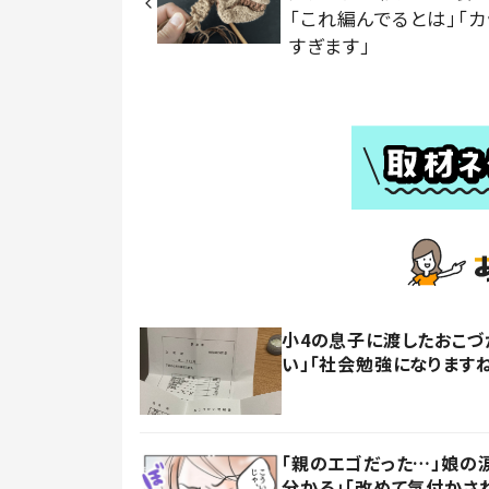
「これ編んでるとは」「カ
すぎます」
小4の息子に渡したおこづ
い」「社会勉強になります
「親のエゴだった…」娘の
分かる」「改めて気付かさ