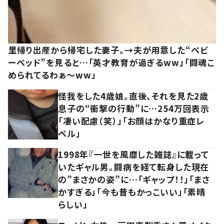
里帰り出産から帰宅した妻子。→夫が用意した“ベビ
ーベッド”を見ると…「英才教育が過ぎるww」「闘魂こ
められてるわぁ～ww」
怪我をした4歳娘。直後、それを見た2歳
息子の“衝撃の行動”に…254万回表示
「凄い配慮（笑）」「お顔はかなり重症レ
ベル」
1998年『一世を風靡した雑誌』に載って
いたギャル男。闘病を経て転身した現在
の”まさかの姿”に…「ギャップ！！」「まさ
かすぎる」「今も昔もかっこいい」「素晴
らしい」