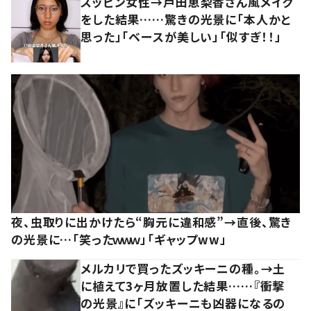
スッピン女性→戸田恵梨香さん風メイク
をした結果……驚きの光景に「本人かと
思った」「ベースが美しい」「似すぎ！！」
夜、虫取りに出かけたら“胸元に違和感”→直後、驚き
の光景に…「笑ったｗｗｗ」「ギャップww」
メルカリで買ったズッキーニの種。→土
に植えて3ヶ月放置した結果……『衝撃
の光景』に「ズッキーニも凶器になるの