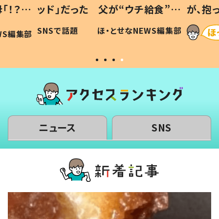
「！？」
ッド」だった 父が“ウチ給食”を
が、抱
に「可愛
作り続ける理由とは #令和の親
「涙が
SNSで話題
ほ・とせなNEWS編集部
WS編集部
#令和の子
い」
ニュース
SNS