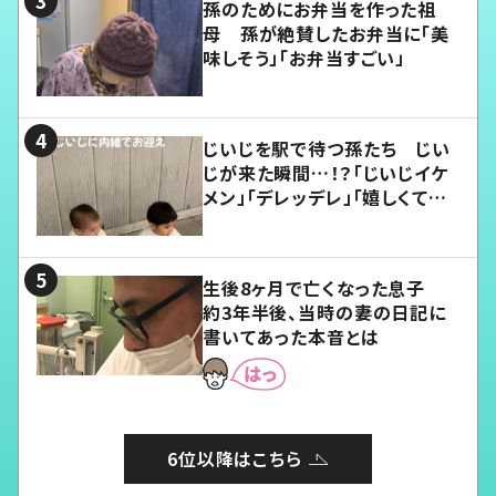
孫のためにお弁当を作った祖
母 孫が絶賛したお弁当に「美
味しそう」「お弁当すごい」
じいじを駅で待つ孫たち じい
じが来た瞬間…！？「じいじイケ
メン」「デレッデレ」「嬉しくて可
愛くてたまらない」「幸せになれ
る」
生後8ヶ月で亡くなった息子
約3年半後、当時の妻の日記に
書いてあった本音とは
6位以降はこちら