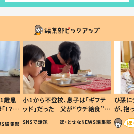
1歳息
小1から不登校、息子は「ギフテ
ひ孫に
「！？」
ッド」だった 父が“ウチ給食”を
が、抱
に「可愛
作り続ける理由とは #令和の親
「涙が
SNSで話題
ほ・とせなNEWS編集部
WS編集部
#令和の子
い」