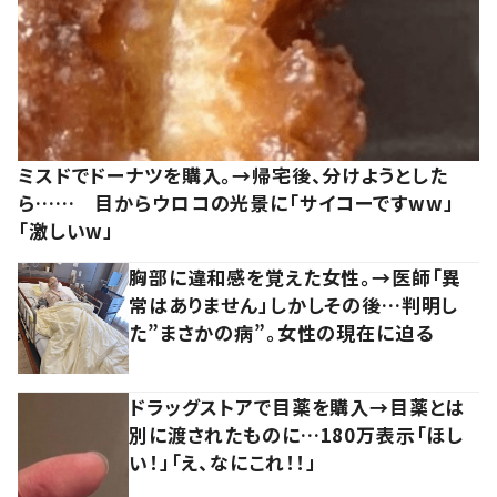
ミスドでドーナツを購入。→帰宅後、分けようとした
ら…… 目からウロコの光景に「サイコーですww」
「激しいw」
胸部に違和感を覚えた女性。→医師「異
常はありません」しかしその後…判明し
た”まさかの病”。女性の現在に迫る
ドラッグストアで目薬を購入→目薬とは
別に渡されたものに…180万表示「ほし
い！」「え、なにこれ！！」