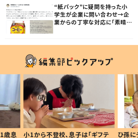
“紙パック”に疑問を持った小
学生が企業に問い合わせ→企
業からの丁寧な対応に「素晴ら
しい」の声
1歳息
小1から不登校、息子は「ギフテ
ひ孫に