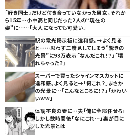
「好き同士」だけど付き合っていなかった男女。それか
ら15年…小中高と同じだった2人の“現在の
姿”に……「大人になっても可愛い」
駅の電光掲示板に違和感。→よく見る
と……思わず二度見してしまう”驚きの
光景”に93万表示「なんだこれ！？」「壊
れちゃった？」
スーパーで買ったシャインマスカットに
違和感。よく見ると→「何これ？」まさか
の光景に…「こんなところに！？」「かわい
いww」
体調不良の妻に…夫「俺に全部任せろ」
しかし数時間後「なにこれ…」妻が目に
した光景とは