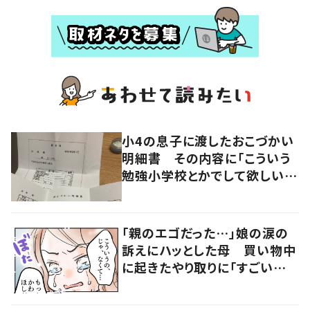
小4の息子に渡したおこづかい
明細書 その内容に「こういう
勉強小学校とかでして欲しい」
「社会勉強になりますね」の声
「親のエゴだった…」娘の涙の
訴えにハッとした母 買い物中
に起きたやり取りに「すごい分
かる」「改めて気付かされた」