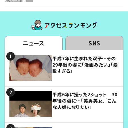
ニュース
SNS
平成7年に生まれた双子…その
29年後の姿に「漫画みたい」「素
敵すぎる」
平成6年に撮った2ショット 30
年後の姿に…「美男美女」「こん
な夫婦になりたい」