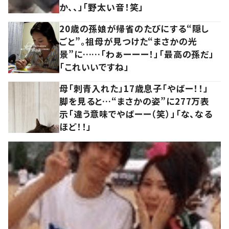
か、、」「野太い音！笑」
20歳の孫娘が帰省のたびにする“隠し
ごと”。祖母が見つけた“まさかの光
景”に……「わぁーーー！」「最高の孫だ」
「これいいですね」
母「刺青入れた」17歳息子「やばー！！」
脚を見ると…“まさかの姿”に277万表
示「違う意味でやばーー（笑）」「な、なる
ほど！！」