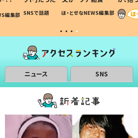
に「可愛
作り続ける理由とは #令和の親
「涙が
SNSで話題
ほ・とせなNEWS編集部
WS編集部
#令和の子
い」
ニュース
SNS