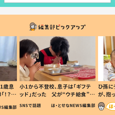
1歳息
小1から不登校、息子は「ギフテ
ひ孫に
「！？」
ッド」だった 父が“ウチ給食”を
が、抱
に「可愛
作り続ける理由とは #令和の親
「涙が
SNSで話題
ほ・とせなNEWS編集部
WS編集部
#令和の子
い」