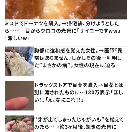
ミスドでドーナツを購入。→帰宅後、分けようとした
ら…… 目からウロコの光景に「サイコーですww」
「激しいw」
胸部に違和感を覚えた女性。→医師「異
常はありません」しかしその後…判明し
た”まさかの病”。女性の現在に迫る
ドラッグストアで目薬を購入→目薬とは
別に渡されたものに…180万表示「ほし
い！」「え、なにこれ！！」
“芽が出てしまったじゃがいも”を植えて
みたら…→約3ヶ月後、驚きの光景に