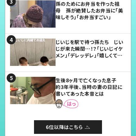
孫のためにお弁当を作った祖
母 孫が絶賛したお弁当に「美
味しそう」「お弁当すごい」
じいじを駅で待つ孫たち じい
じが来た瞬間…！？「じいじイケ
メン」「デレッデレ」「嬉しくて可
愛くてたまらない」「幸せになれ
る」
生後8ヶ月で亡くなった息子
約3年半後、当時の妻の日記に
書いてあった本音とは
6位以降はこちら