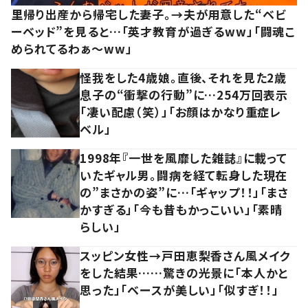
里帰り出産から帰宅した妻子。→夫が用意した“ベビ
ーベッド”を見ると…「英才教育が過ぎるww」「闘魂こ
められてるわぁ～ww」
怪我をした4歳娘。直後、それを見た2歳
息子の“衝撃の行動”に…254万回表示
「凄い配慮（笑）」「お顔はかなり重症レ
ベル」
1998年『一世を風靡した雑誌』に載って
いたギャル男。闘病を経て転身した現在
の”まさかの姿”に…「ギャップ！！」「まさ
かすぎる」「今も昔もかっこいい」「素晴
らしい」
スッピン女性→戸田恵梨香さん風メイク
をした結果……驚きの光景に「本人かと
思った」「ベースが美しい」「似すぎ！！」