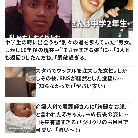
中学生の時に出会うも“別々の道を歩んでいた”男女。
しかし10年後の現在→”まさかすぎる姿”に…「2人と
も遠回りしたんだね」「素敵過ぎる」
スタバでワッフルを注文した女性。しか
しその後、SNSが騒然とした投稿に…
「知らなかった」「ヤバい安い」
産婦人科で看護師さんに「綺麗なお顔」
と言われた赤ちゃん。→成長後の姿に…
「将来有望すぎる」「クリクリのお目目で
可愛い」「渋い～！」