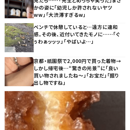
見たら……「先生とめっちゃ笑った」まさ
かの姿に「幼児しか許されないヤツ
ww」「大渋滞すぎるw」
ベンチで休憩していると…遠方に違和
感。その後、近付いてきたモノに……「ぐ
ぅわぁッッッ」「やばいよ…」
京都・祇園祭で2,000円で買った着物→
しかし帰宅後…“驚きの光景”に「良い
買い物されましたね～」「お宝だ」「掘り
出し物ですね」