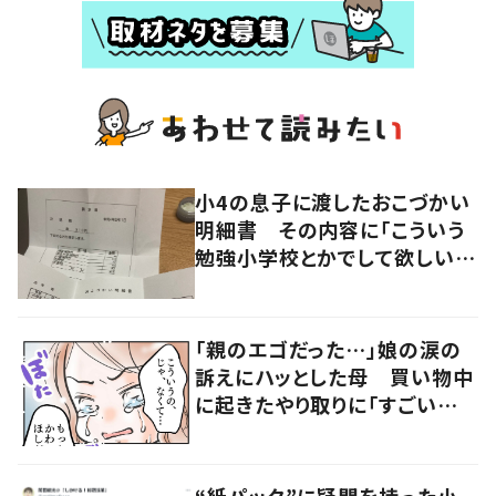
小4の息子に渡したおこづかい
明細書 その内容に「こういう
勉強小学校とかでして欲しい」
「社会勉強になりますね」の声
「親のエゴだった…」娘の涙の
訴えにハッとした母 買い物中
に起きたやり取りに「すごい分
かる」「改めて気付かされた」
“紙パック”に疑問を持った小