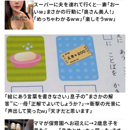
スーパーに夫を連れて行くと…妻「おー
いw」まさかの行動に「奥さん美人！」
「めっちゃわかるww」「楽しそうww」
「絵にあう言葉を書きなさい」息子の”まさかの解
答”に…母「正解でよいでしょうか？」→衝撃の光景に
「声出して笑ったｗ」「天才だと思います」
ママが保育園へお迎えに→2歳息子を