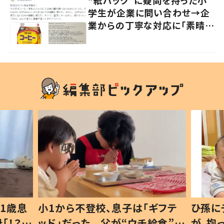
学生が企業に問い合わせ→企
業からの丁寧な対応に「素晴ら
しい」の声
1歳息
小1から不登校、息子は「ギフテ
ひ孫に
「！？」
ッド」だった 父が“ウチ給食”を
が、抱