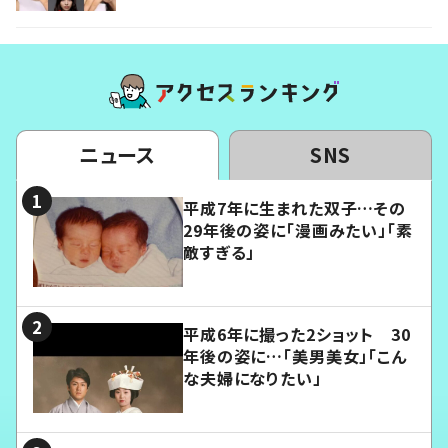
ニュース
SNS
平成7年に生まれた双子…その
29年後の姿に「漫画みたい」「素
敵すぎる」
平成6年に撮った2ショット 30
年後の姿に…「美男美女」「こん
な夫婦になりたい」