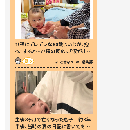
ひ孫にデレデレな80歳じいじが、抱
っこすると…ひ孫の反応に「涙が出ま
した」「可愛くて仕方ない」
ほ・とせなNEWS編集部
生後8ヶ月で亡くなった息子 約3年
半後、当時の妻の日記に書いてあっ