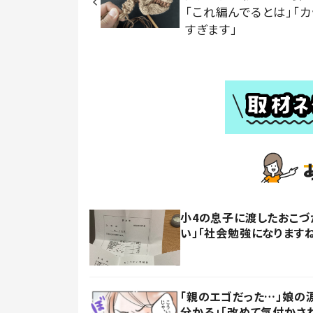
「これ編んでるとは」「カ
すぎます」
小4の息子に渡したおこづ
い」「社会勉強になります
「親のエゴだった…」娘の
分かる」「改めて気付かさ