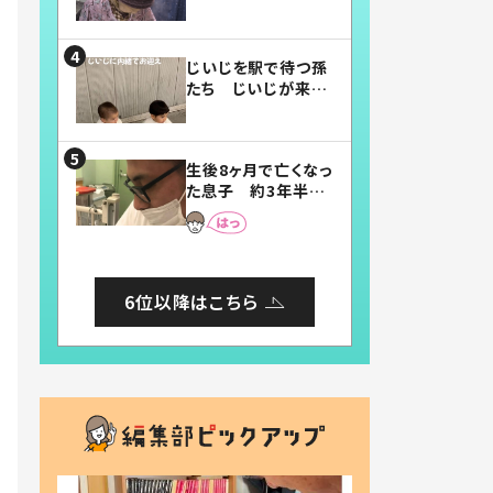
賛したお弁当に「美
味しそう」「お弁当す
ごい」
じいじを駅で待つ孫
たち じいじが来た
瞬間…！？「じいじイ
ケメン」「デレッデレ」
「嬉しくて可愛くてた
生後8ヶ月で亡くなっ
まらない」「幸せにな
た息子 約3年半
れる」
後、当時の妻の日記
に書いてあった本音
とは
6位以降はこちら