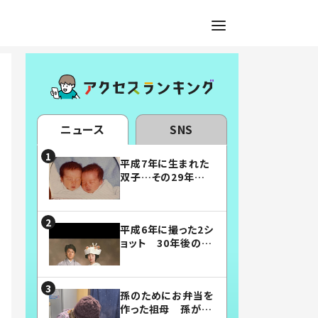
ニュース
SNS
平成7年に生まれた
双子…その29年後
の姿に「漫画みたい」
「素敵すぎる」
平成6年に撮った2シ
ョット 30年後の姿
に…「美男美女」「こ
んな夫婦になりた
い」
孫のためにお弁当を
作った祖母 孫が絶