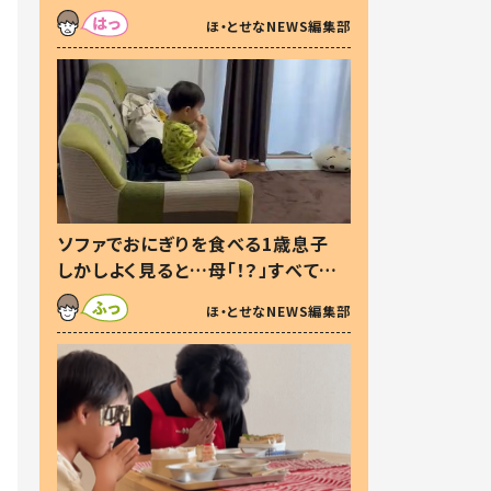
た本音とは
ほ・とせなNEWS編集部
ソファでおにぎりを食べる1歳息子
しかしよく見ると…母「！？」すべてを
察した母の投稿に「可愛いから許
ほ・とせなNEWS編集部
す！」「現行犯〜」