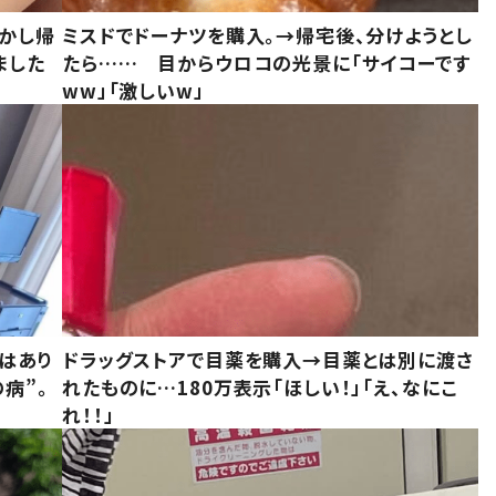
しかし帰
ミスドでドーナツを購入。→帰宅後、分けようとし
ました
たら…… 目からウロコの光景に「サイコーです
ww」「激しいw」
はあり
ドラッグストアで目薬を購入→目薬とは別に渡さ
病”。
れたものに…180万表示「ほしい！」「え、なにこ
れ！！」