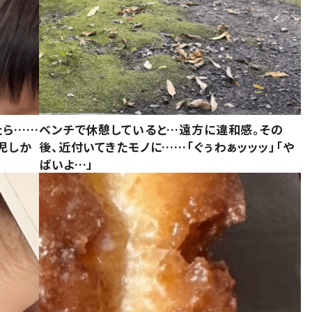
たら……
ベンチで休憩していると…遠方に違和感。その
児しか
後、近付いてきたモノに……「ぐぅわぁッッッ」「や
ばいよ…」