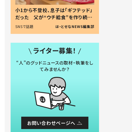
小1から不登校、息子は「ギフテッド」
だった 父が“ウチ給食”を作り続け
る理由とは #令和の親 #令和の子
SNSで話題
ほ・とせなNEWS編集部
ライター募集！
“人”のグッドニュースの取材・執筆をし
てみませんか？
お問い合わせページへ