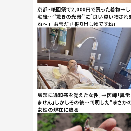
京都・祇園祭で2,000円で買った着物→
宅後…“驚きの光景”に「良い買い物され
ね～」「お宝だ」「掘り出し物ですね」
胸部に違和感を覚えた女性。→医師「異常
ません」しかしその後…判明した”まさかの
女性の現在に迫る