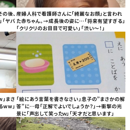
その後、
産婦人科で看護師さんに「綺麗なお顔」と言われ
」「ヤバ
た赤ちゃん。→成長後の姿に…「将来有望すぎる」
「クリクリのお目目で可愛い」「渋い～！」
w」まさ
「絵にあう言葉を書きなさい」息子の”まさかの解
るww」
答”に…母「正解でよいでしょうか？」→衝撃の光
景に「声出して笑ったｗ」「天才だと思います」