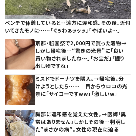
ベンチで休憩していると…遠方に違和感。その後、近付
いてきたモノに……「ぐぅわぁッッッ」「やばいよ…」
京都・祇園祭で2,000円で買った着物→
しかし帰宅後…“驚きの光景”に「良い
買い物されましたね～」「お宝だ」「掘り
出し物ですね」
ミスドでドーナツを購入。→帰宅後、分
けようとしたら…… 目からウロコの光
景に「サイコーですww」「激しいw」
胸部に違和感を覚えた女性。→医師「異
常はありません」しかしその後…判明し
た”まさかの病”。女性の現在に迫る