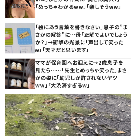
「めっちゃわかるww」「楽しそうww」
「絵にあう言葉を書きなさい」息子の”ま
さかの解答”に…母「正解でよいでしょう
か？」→衝撃の光景に「声出して笑った
ｗ」「天才だと思います」
ママが保育園へお迎えに→2歳息子を
見たら……「先生とめっちゃ笑った」まさ
かの姿に「幼児しか許されないヤツ
ww」「大渋滞すぎるw」