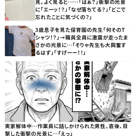
見。よく見ると……「はぁ？」衝撃の光景
に「エーッ！？」「なぜ落ちてる？」「どこで
忘れたことに気づくの？」
3歳息子を見た保育園の先生「何そのT
シャツ！？」→職員全員に激震が走ったま
さかの光景に…「そりゃ先生も大興奮す
るはず」「すげーー！！」
実家解体中…作業員に話しかけられた男性。直後、目
撃した衝撃の光景に…「えっ」