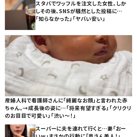
スタバでワッフルを注文した女性。しか
しその後、SNSが騒然とした投稿に…
「知らなかった」「ヤバい安い」
産婦人科で看護師さんに「綺麗なお顔」と言われた赤
ちゃん。→成長後の姿に…「将来有望すぎる」「クリクリ
のお目目で可愛い」「渋い～！」
スーパーに夫を連れて行くと…妻「おー
いw」まさかの行動に「奥さん美人！」