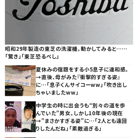
昭和29年製造の東芝の洗濯機。動かしてみると……
「驚き」「東芝恐るべし」
夏休みの宿題をする小5息子に違和感。
→直後、母がみた『衝撃的すぎる姿』
に…「息子くんサイコーww」「吹き出し
ちゃいましたww」
中学生の時に出会うも“別々の道を歩
んでいた”男女。しかし10年後の現在
→”まさかすぎる姿”に…「2人とも遠回
りしたんだね」「素敵過ぎる」