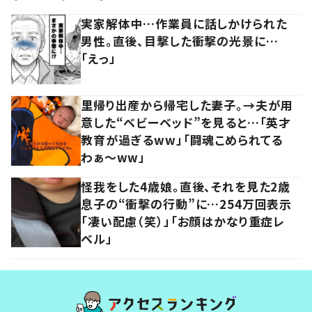
実家解体中…作業員に話しかけられた
男性。直後、目撃した衝撃の光景に…
「えっ」
里帰り出産から帰宅した妻子。→夫が用
意した“ベビーベッド”を見ると…「英才
教育が過ぎるww」「闘魂こめられてる
わぁ～ww」
怪我をした4歳娘。直後、それを見た2歳
息子の“衝撃の行動”に…254万回表示
「凄い配慮（笑）」「お顔はかなり重症レ
ベル」