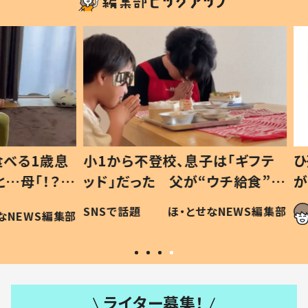
1歳息
小1から不登校、息子は「ギフテ
ひ孫に
「！？」
ッド」だった 父が“ウチ給食”を
が、抱
に「可愛
作り続ける理由とは #令和の親
「涙が
SNSで話題
ほ・とせなNEWS編集部
WS編集部
#令和の子
い」
ライター募集！