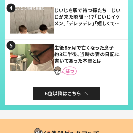
じいじを駅で待つ孫たち じい
じが来た瞬間…！？「じいじイケ
メン」「デレッデレ」「嬉しくて可
愛くてたまらない」「幸せになれ
る」
生後8ヶ月で亡くなった息子
約3年半後、当時の妻の日記に
書いてあった本音とは
6位以降はこちら