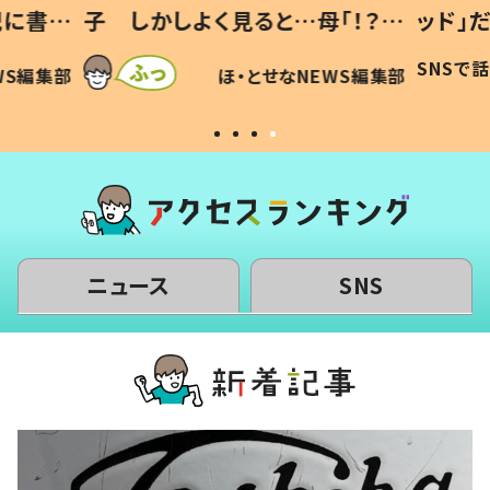
「！？」
ッド」だった 父が“ウチ給食”を
が、抱
に「可愛
作り続ける理由とは #令和の親
「涙が
SNSで話題
ほ・とせなNEWS編集部
WS編集部
#令和の子
い」
ニュース
SNS