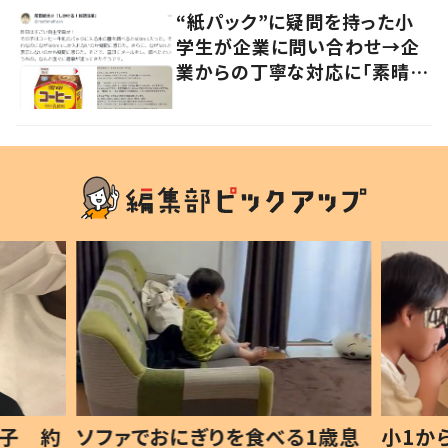
“紙パック”に疑問を持った小
学生が企業に問い合わせ→企
業からの丁寧な対応に「素晴ら
しい」の声
1歳息
小1から不登校、息子は「ギフテ
ひ孫に