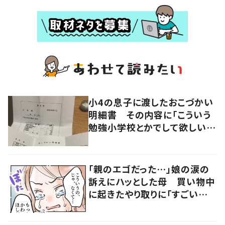
小4の息子に渡したおこづかい
明細書 その内容に「こういう
勉強小学校とかでして欲しい」
「社会勉強になりますね」の声
「親のエゴだった…」娘の涙の
訴えにハッとした母 買い物中
に起きたやり取りに「すごい分
かる」「改めて気付かされた」