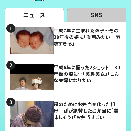
ニュース
SNS
平成7年に生まれた双子…その
29年後の姿に「漫画みたい」「素
敵すぎる」
平成6年に撮った2ショット 30
年後の姿に…「美男美女」「こん
な夫婦になりたい」
孫のためにお弁当を作った祖
母 孫が絶賛したお弁当に「美
味しそう」「お弁当すごい」