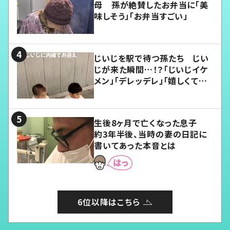
母 孫が絶賛したお弁当に「美
味しそう」「お弁当すごい」
じいじを駅で待つ孫たち じい
じが来た瞬間…！？「じいじイケ
メン」「デレッデレ」「嬉しくて可
愛くてたまらない」「幸せになれ
る」
生後8ヶ月で亡くなった息子
約3年半後、当時の妻の日記に
書いてあった本音とは
6位以降はこちら