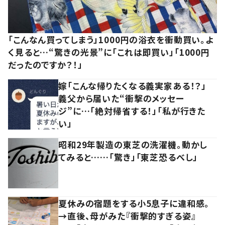
「こんなん買ってしまう」1000円の浴衣を衝動買い。よ
く見ると…“驚きの光景”に「これは即買い」「1000円
だったのですか？！」
嫁「こんな帰りたくなる義実家ある！？」
義父から届いた“衝撃のメッセー
ジ”に…「絶対帰省する！」「私が行きた
い」
昭和29年製造の東芝の洗濯機。動かし
てみると……「驚き」「東芝恐るべし」
夏休みの宿題をする小5息子に違和感。
→直後、母がみた『衝撃的すぎる姿』