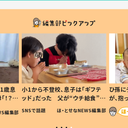
1歳息
小1から不登校、息子は「ギフテ
ひ孫に
「！？」
ッド」だった 父が“ウチ給食”を
が、抱
に「可愛
作り続ける理由とは #令和の親
「涙が
SNSで話題
ほ・とせなNEWS編集部
WS編集部
#令和の子
い」