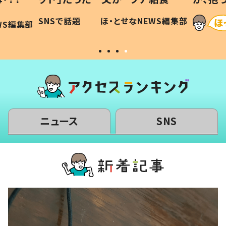
に「可愛
作り続ける理由とは #令和の親
「涙が
SNSで話題
ほ・とせなNEWS編集部
WS編集部
#令和の子
い」
ニュース
SNS