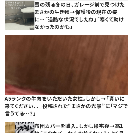
雪の残る冬の日、ガレージ前で見つけた
まさかの生き物→保護後の現在の姿
に…「過酷な状況でしたね」「寒くて動け
なかったのかも」
A5ランクの牛肉をいただいた女性。しかし→「貰いに
来てください、、」投稿された“まさかの光景”に「マジで
言うてる…？」
布団カバーを購入。しかし帰宅後→高1