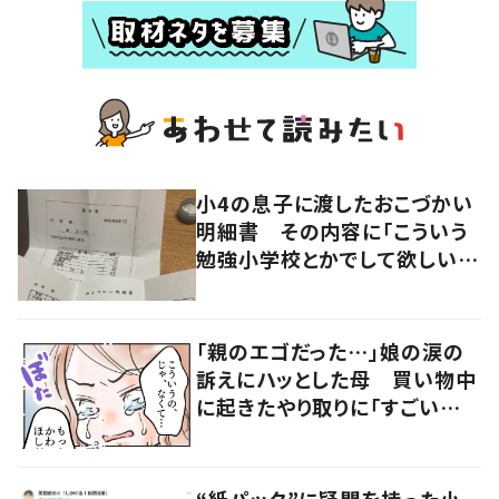
小4の息子に渡したおこづかい
明細書 その内容に「こういう
勉強小学校とかでして欲しい」
「社会勉強になりますね」の声
「親のエゴだった…」娘の涙の
訴えにハッとした母 買い物中
に起きたやり取りに「すごい分
かる」「改めて気付かされた」
“紙パック”に疑問を持った小