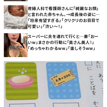
産婦人科で看護師さんに「綺麗なお顔」
と言われた赤ちゃん。→成長後の姿に…
「将来有望すぎる」「クリクリのお目目で
可愛い」「渋い～！」
スーパーに夫を連れて行くと…妻「おー
いw」まさかの行動に「奥さん美人！」
「めっちゃわかるww」「楽しそうww」