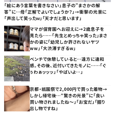
「絵にあう言葉を書きなさい」息子の”まさかの解
答”に…母「正解でよいでしょうか？」→衝撃の光景に
「声出して笑ったｗ」「天才だと思います」
ママが保育園へお迎えに→2歳息子を
見たら……「先生とめっちゃ笑った」まさ
かの姿に「幼児しか許されないヤツ
ww」「大渋滞すぎるw」
ベンチで休憩していると…遠方に違和
感。その後、近付いてきたモノに……「ぐ
ぅわぁッッッ」「やばいよ…」
京都・祇園祭で2,000円で買った着物→
しかし帰宅後…“驚きの光景”に「良い
買い物されましたね～」「お宝だ」「掘り
出し物ですね」