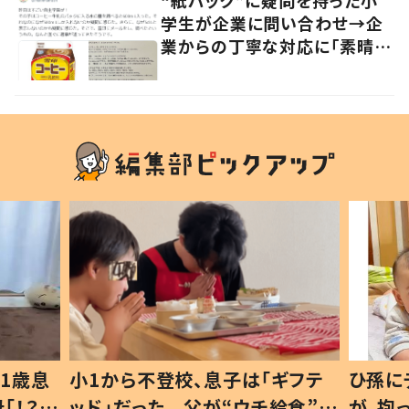
学生が企業に問い合わせ→企
業からの丁寧な対応に「素晴ら
しい」の声
1歳息
小1から不登校、息子は「ギフテ
ひ孫に
「！？」
ッド」だった 父が“ウチ給食”を
が、抱