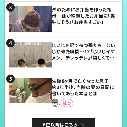
孫のためにお弁当を作った祖
母 孫が絶賛したお弁当に「美
味しそう」「お弁当すごい」
じいじを駅で待つ孫たち じい
じが来た瞬間…！？「じいじイケ
メン」「デレッデレ」「嬉しくて可
愛くてたまらない」「幸せになれ
る」
生後8ヶ月で亡くなった息子
約3年半後、当時の妻の日記に
書いてあった本音とは
6位以降はこちら