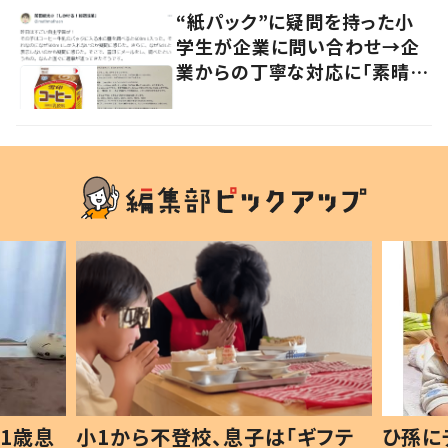
“紙パック”に疑問を持った小
学生が企業に問い合わせ→企
業からの丁寧な対応に「素晴ら
しい」の声
1歳息
小1から不登校、息子は「ギフテ
ひ孫に