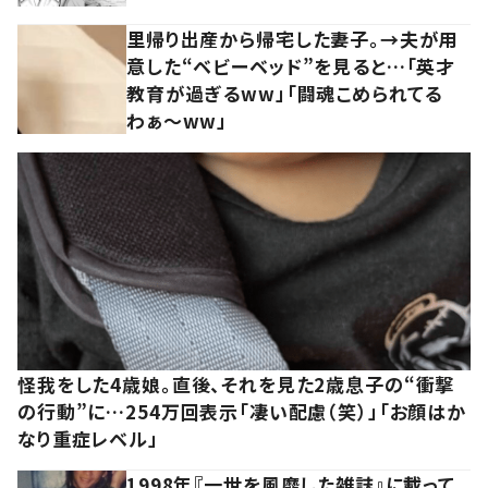
里帰り出産から帰宅した妻子。→夫が用
意した“ベビーベッド”を見ると…「英才
教育が過ぎるww」「闘魂こめられてる
わぁ～ww」
怪我をした4歳娘。直後、それを見た2歳息子の“衝撃
の行動”に…254万回表示「凄い配慮（笑）」「お顔はか
なり重症レベル」
1998年『一世を風靡した雑誌』に載って