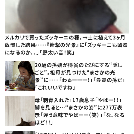
メルカリで買ったズッキーニの種。→土に植えて3ヶ月
放置した結果……『衝撃の光景』に「ズッキーニも凶器
になるのか、、」「野太い音！笑」
20歳の孫娘が帰省のたびにする“隠し
ごと”。祖母が見つけた“まさかの光
景”に……「わぁーーー！」「最高の孫だ」
「これいいですね」
母「刺青入れた」17歳息子「やばー！！」
脚を見ると…“まさかの姿”に277万表
示「違う意味でやばーー（笑）」「な、なる
ほど！！」