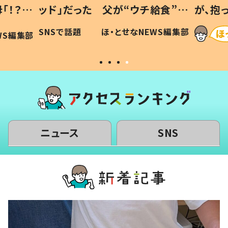
「！？」
ッド」だった 父が“ウチ給食”を
が、抱
に「可愛
作り続ける理由とは #令和の親
「涙が
SNSで話題
ほ・とせなNEWS編集部
WS編集部
#令和の子
い」
ニュース
SNS