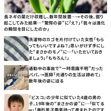
長ネギの葉だけ収穫し、数年間放置…→その後、掘り
起こしてみた結果…“驚愕の姿”に「え？」「我々は進化
の瞬間を目にしたのか」
洗濯物のカゴを片付けていた女性「もら
ってもいいですよね？」思いがけず手にし
た“まさかのモノ”に…「いただいておき
ましょう」「もちろん！」
通勤中の事故で“一時意識不明”だった
パパ。→医師「元通りの生活は諦めて」
数年後の姿に迫る
『ビスコ』の少年に似ていた4歳の男の
子。19年後の“まさかの姿”に…「似てる
ｗ」「美形男子要素持って産まれたのです