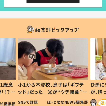
1歳息
小1から不登校、息子は「ギフテ
ひ孫に
「！？」
ッド」だった 父が“ウチ給食”を
が、抱
に「可愛
作り続ける理由とは #令和の親
「涙が
SNSで話題
ほ・とせなNEWS編集部
WS編集部
#令和の子
い」