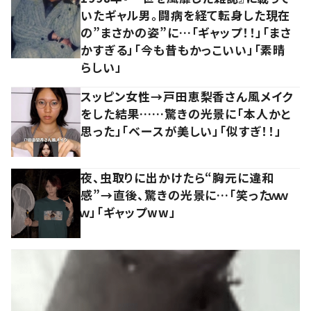
いたギャル男。闘病を経て転身した現在
の”まさかの姿”に…「ギャップ！！」「まさ
かすぎる」「今も昔もかっこいい」「素晴
らしい」
スッピン女性→戸田恵梨香さん風メイク
をした結果……驚きの光景に「本人かと
思った」「ベースが美しい」「似すぎ！！」
夜、虫取りに出かけたら“胸元に違和
感”→直後、驚きの光景に…「笑ったｗｗ
ｗ」「ギャップww」