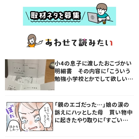
小4の息子に渡したおこづかい
明細書 その内容に「こういう
勉強小学校とかでして欲しい」
「社会勉強になりますね」の声
「親のエゴだった…」娘の涙の
訴えにハッとした母 買い物中
に起きたやり取りに「すごい分
かる」「改めて気付かされた」