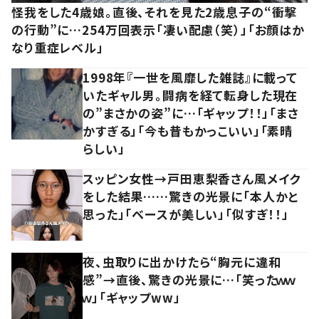
怪我をした4歳娘。直後、それを見た2歳息子の“衝撃
の行動”に…254万回表示「凄い配慮（笑）」「お顔はか
なり重症レベル」
1998年『一世を風靡した雑誌』に載って
いたギャル男。闘病を経て転身した現在
の”まさかの姿”に…「ギャップ！！」「まさ
かすぎる」「今も昔もかっこいい」「素晴
らしい」
スッピン女性→戸田恵梨香さん風メイク
をした結果……驚きの光景に「本人かと
思った」「ベースが美しい」「似すぎ！！」
夜、虫取りに出かけたら“胸元に違和
感”→直後、驚きの光景に…「笑ったｗｗ
ｗ」「ギャップww」