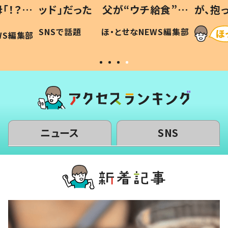
「！？」
ッド」だった 父が“ウチ給食”を
が、抱
に「可愛
作り続ける理由とは #令和の親
「涙が
SNSで話題
ほ・とせなNEWS編集部
WS編集部
#令和の子
い」
ニュース
SNS