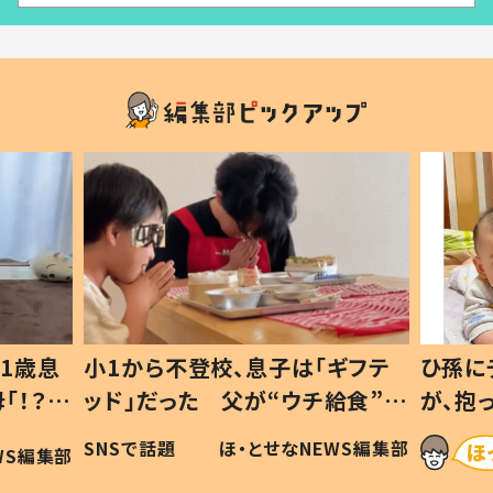
1歳息
小1から不登校、息子は「ギフテ
ひ孫に
「！？」
ッド」だった 父が“ウチ給食”を
が、抱
に「可愛
作り続ける理由とは #令和の親
「涙が
SNSで話題
ほ・とせなNEWS編集部
WS編集部
#令和の子
い」