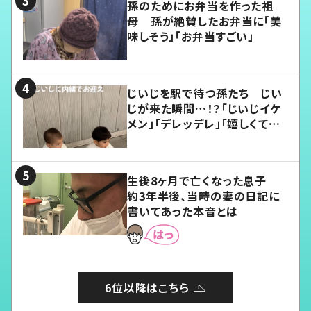
孫のためにお弁当を作った祖
母 孫が絶賛したお弁当に「美
味しそう」「お弁当すごい」
じいじを駅で待つ孫たち じい
じが来た瞬間…！？「じいじイケ
メン」「デレッデレ」「嬉しくて可
愛くてたまらない」「幸せになれ
る」
生後8ヶ月で亡くなった息子
約3年半後、当時の妻の日記に
書いてあった本音とは
6位以降はこちら