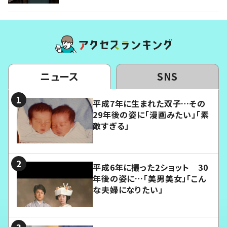
ニュース
SNS
平成7年に生まれた双子…その
29年後の姿に「漫画みたい」「素
敵すぎる」
平成6年に撮った2ショット 30
年後の姿に…「美男美女」「こん
な夫婦になりたい」