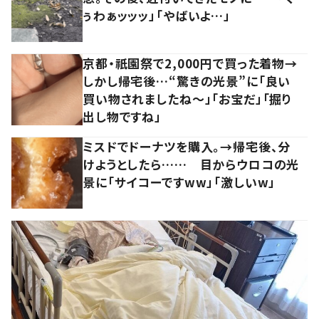
ぅわぁッッッ」「やばいよ…」
京都・祇園祭で2,000円で買った着物→
しかし帰宅後…“驚きの光景”に「良い
買い物されましたね～」「お宝だ」「掘り
出し物ですね」
ミスドでドーナツを購入。→帰宅後、分
けようとしたら…… 目からウロコの光
景に「サイコーですww」「激しいw」