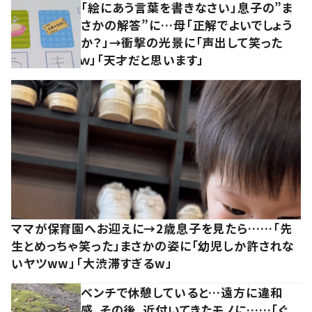
「絵にあう言葉を書きなさい」息子の”ま
さかの解答”に…母「正解でよいでしょう
か？」→衝撃の光景に「声出して笑った
ｗ」「天才だと思います」
ママが保育園へお迎えに→2歳息子を見たら……「先
生とめっちゃ笑った」まさかの姿に「幼児しか許されな
いヤツww」「大渋滞すぎるw」
ベンチで休憩していると…遠方に違和
感。その後、近付いてきたモノに……「ぐ