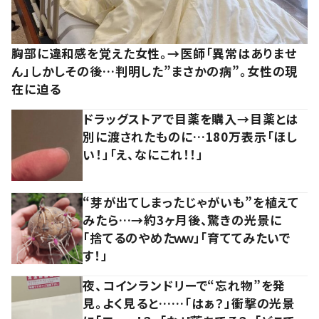
胸部に違和感を覚えた女性。→医師「異常はありませ
ん」しかしその後…判明した”まさかの病”。女性の現
在に迫る
ドラッグストアで目薬を購入→目薬とは
別に渡されたものに…180万表示「ほし
い！」「え、なにこれ！！」
“芽が出てしまったじゃがいも”を植えて
みたら…→約3ヶ月後、驚きの光景に
「捨てるのやめたｗｗ」「育ててみたいで
す！」
夜、コインランドリーで“忘れ物”を発
見。よく見ると……「はぁ？」衝撃の光景