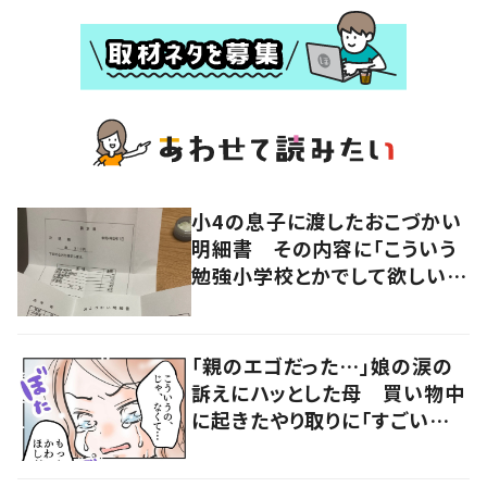
小4の息子に渡したおこづかい
明細書 その内容に「こういう
勉強小学校とかでして欲しい」
「社会勉強になりますね」の声
「親のエゴだった…」娘の涙の
訴えにハッとした母 買い物中
に起きたやり取りに「すごい分
かる」「改めて気付かされた」