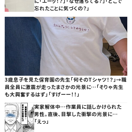
に「エーッ！？」「なぜ落ちてる？」「どこで
忘れたことに気づくの？」
3歳息子を見た保育園の先生「何そのTシャツ！？」→職
員全員に激震が走ったまさかの光景に…「そりゃ先生
も大興奮するはず」「すげーー！！」
実家解体中…作業員に話しかけられた
男性。直後、目撃した衝撃の光景に…
「えっ」