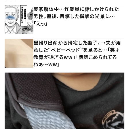
実家解体中…作業員に話しかけられた
男性。直後、目撃した衝撃の光景に…
「えっ」
里帰り出産から帰宅した妻子。→夫が用
意した“ベビーベッド”を見ると…「英才
教育が過ぎるww」「闘魂こめられてる
わぁ～ww」