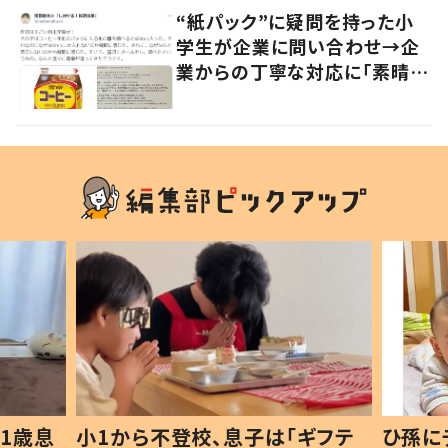
“紙パック”に疑問を持った小
学生が企業に問い合わせ→企
業からの丁寧な対応に「素晴ら
しい」の声
1歳息
小1から不登校、息子は「ギフテ
ひ孫に