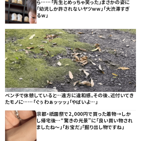
ら……「先生とめっちゃ笑った」まさかの姿に
「幼児しか許されないヤツww」「大渋滞すぎ
るw」
ベンチで休憩していると…遠方に違和感。その後、近付いてき
たモノに……「ぐぅわぁッッッ」「やばいよ…」
京都・祇園祭で2,000円で買った着物→しか
し帰宅後…“驚きの光景”に「良い買い物され
ましたね～」「お宝だ」「掘り出し物ですね」