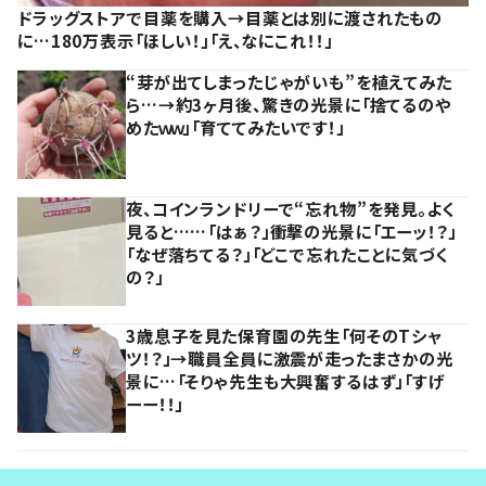
ドラッグストアで目薬を購入→目薬とは別に渡されたもの
に…180万表示「ほしい！」「え、なにこれ！！」
“芽が出てしまったじゃがいも”を植えてみた
ら…→約3ヶ月後、驚きの光景に「捨てるのや
めたｗｗ」「育ててみたいです！」
夜、コインランドリーで“忘れ物”を発見。よく
見ると……「はぁ？」衝撃の光景に「エーッ！？」
「なぜ落ちてる？」「どこで忘れたことに気づく
の？」
3歳息子を見た保育園の先生「何そのTシャ
ツ！？」→職員全員に激震が走ったまさかの光
景に…「そりゃ先生も大興奮するはず」「すげ
ーー！！」