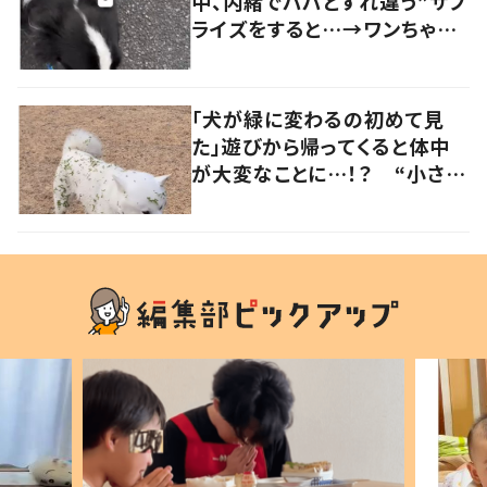
中、内緒でパパとすれ違う”サプ
ライズをすると…→ワンちゃん
の反応に「可愛すぎる」「賢い
子」の声
「犬が緑に変わるの初めて見
た」遊びから帰ってくると体中
が大変なことに…！？ “小さい
秋を見つけた犬”が可愛い…！