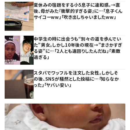
夏休みの宿題をする小5息子に違和感。→直
後、母がみた『衝撃的すぎる姿』に…「息子くん
サイコーww」「吹き出しちゃいましたww」
中学生の時に出会うも“別々の道を歩んでい
た”男女。しかし10年後の現在→”まさかすぎ
る姿”に…「2人とも遠回りしたんだね」「素敵
過ぎる」
スタバでワッフルを注文した女性。しかしそ
の後、SNSが騒然とした投稿に…「知らなか
った」「ヤバい安い」