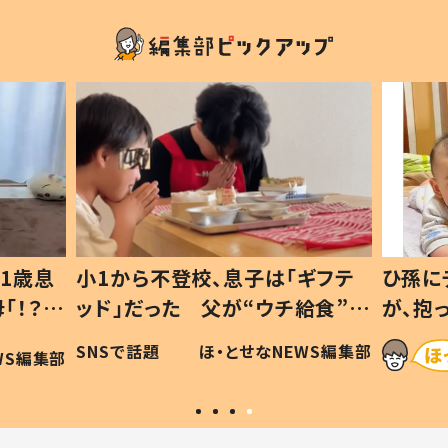
1歳息
小1から不登校、息子は「ギフテ
ひ孫に
「！？」
ッド」だった 父が“ウチ給食”を
が、抱
に「可愛
作り続ける理由とは #令和の親
「涙が
SNSで話題
ほ・とせなNEWS編集部
WS編集部
#令和の子
い」