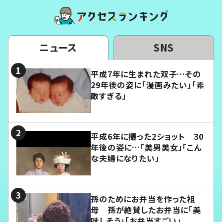
ニュース
SNS
平成7年に生まれた双子…その
29年後の姿に「漫画みたい」「素
敵すぎる」
平成6年に撮った2ショット 30
年後の姿に…「美男美女」「こん
な夫婦になりたい」
孫のためにお弁当を作った祖
母 孫が絶賛したお弁当に「美
味しそう」「お弁当すごい」