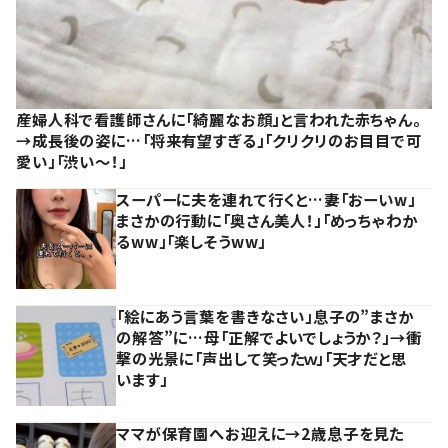
産婦人科で看護師さんに「綺麗なお顔」と言われた赤ちゃん。
→成長後の姿に…「将来有望すぎる」「クリクリのお目目で可
愛い」「渋い～！」
スーパーに夫を連れて行くと…妻「おーいw」
まさかの行動に「奥さん美人！」「めっちゃわか
るww」「楽しそうww」
「絵にあう言葉を書きなさい」息子の”まさか
の解答”に…母「正解でよいでしょうか？」→衝
撃の光景に「声出して笑ったｗ」「天才だと思
います」
ママが保育園へお迎えに→2歳息子を見た