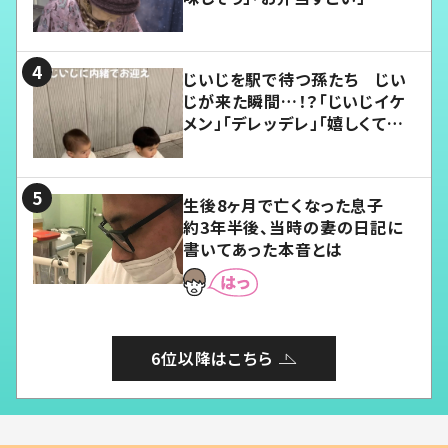
じいじを駅で待つ孫たち じい
じが来た瞬間…！？「じいじイケ
メン」「デレッデレ」「嬉しくて可
愛くてたまらない」「幸せになれ
る」
生後8ヶ月で亡くなった息子
約3年半後、当時の妻の日記に
書いてあった本音とは
6位以降はこちら