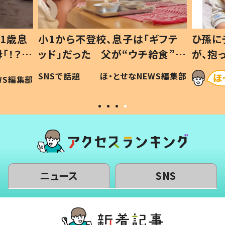
1歳息
小1から不登校、息子は「ギフテ
ひ孫に
「！？」
ッド」だった 父が“ウチ給食”を
が、抱
に「可愛
作り続ける理由とは #令和の親
「涙が
SNSで話題
ほ・とせなNEWS編集部
WS編集部
#令和の子
い」
ニュース
SNS