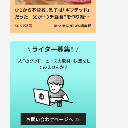
小1から不登校、息子は「ギフテッド」
だった 父が“ウチ給食”を作り続け
る理由とは #令和の親 #令和の子
SNSで話題
ほ・とせなNEWS編集部
ライター募集！
“人”のグッドニュースの取材・執筆をし
てみませんか？
お問い合わせページへ