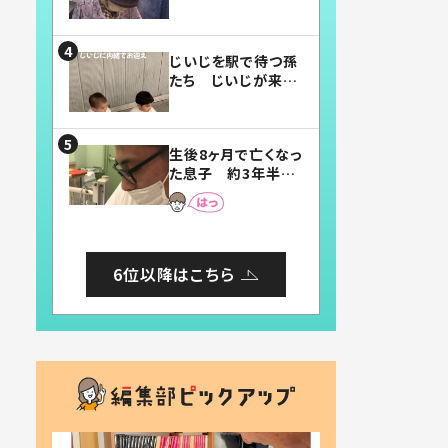
賛したお弁当に「美
味しそう」「お弁当す
ごい」
じいじを駅で待つ孫
たち じいじが来た
瞬間…！？「じいじイ
ケメン」「デレッデレ」
「嬉しくて可愛くてた
生後8ヶ月で亡くなっ
まらない」「幸せにな
た息子 約3年半
れる」
後、当時の妻の日記
に書いてあった本音
とは
6位以降はこちら