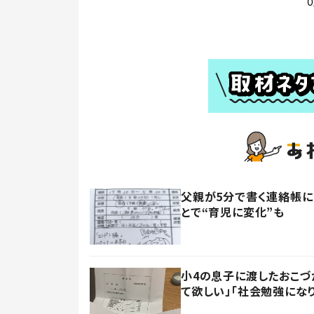
父親が5分で書く連絡帳に
とで“育児に変化”も
小4の息子に渡したおこづ
て欲しい」「社会勉強にな