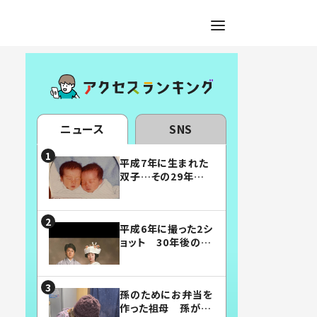
ニュース
SNS
平成7年に生まれた
双子…その29年後
の姿に「漫画みたい」
「素敵すぎる」
平成6年に撮った2シ
ョット 30年後の姿
に…「美男美女」「こ
んな夫婦になりた
い」
孫のためにお弁当を
作った祖母 孫が絶