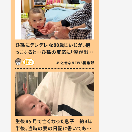
ひ孫にデレデレな80歳じいじが、抱
っこすると…ひ孫の反応に「涙が出ま
した」「可愛くて仕方ない」
ほ・とせなNEWS編集部
生後8ヶ月で亡くなった息子 約3年
半後、当時の妻の日記に書いてあっ