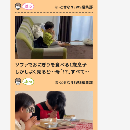
た本音とは
ほ・とせなNEWS編集部
ソファでおにぎりを食べる1歳息子
しかしよく見ると…母「！？」すべてを
察した母の投稿に「可愛いから許
ほ・とせなNEWS編集部
す！」「現行犯〜」