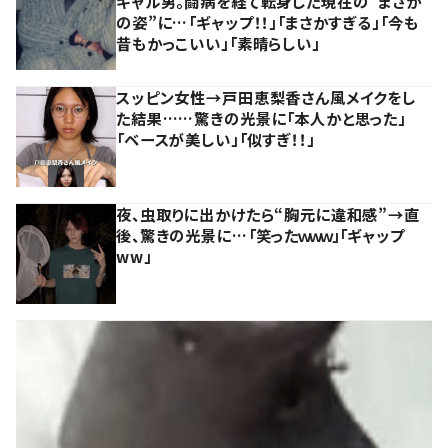
ギャル男。闘病を経て転身した現在の”まさか
の姿”に…「ギャップ！！」「まさかすぎる」「今も
昔もかっこいい」「素晴らしい」
スッピン女性→戸田恵梨香さん風メイクをし
た結果……驚きの光景に「本人かと思った」
「ベースが美しい」「似すぎ！！」
夜、虫取りに出かけたら“胸元に違和感”→直
後、驚きの光景に…「笑ったｗｗｗ」「ギャップ
ww」