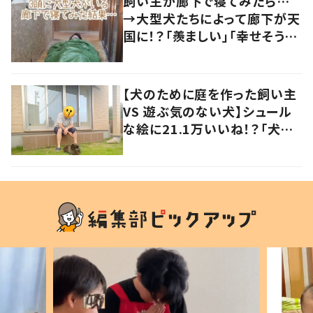
飼い主が廊下で寝てみたら…
→大型犬たちによって廊下が天
国に！？「羨ましい」「幸せそう」
の声
【犬のために庭を作った飼い主
VS 遊ぶ気のない犬】シュール
な絵に21.1万いいね！？「犬の
強い意志を感じる」