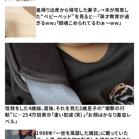
里帰り出産から帰宅した妻子。→夫が用意し
た“ベビーベッド”を見ると…「英才教育が過
ぎるww」「闘魂こめられてるわぁ～ww」
怪我をした4歳娘。直後、それを見た2歳息子の“衝撃の行
動”に…254万回表示「凄い配慮（笑）」「お顔はかなり重症レ
ベル」
1998年『一世を風靡した雑誌』に載っていた