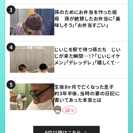
孫のためにお弁当を作った祖
母 孫が絶賛したお弁当に「美
味しそう」「お弁当すごい」
じいじを駅で待つ孫たち じい
じが来た瞬間…！？「じいじイケ
メン」「デレッデレ」「嬉しくて可
愛くてたまらない」「幸せになれ
る」
生後8ヶ月で亡くなった息子
約3年半後、当時の妻の日記に
書いてあった本音とは
6位以降はこちら