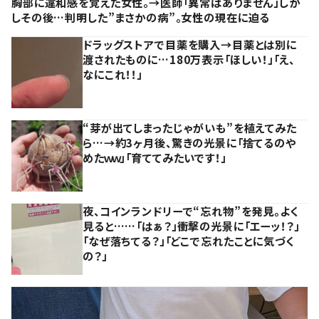
胸部に違和感を覚えた女性。→医師「異常はありません」しか
しその後…判明した”まさかの病”。女性の現在に迫る
ドラッグストアで目薬を購入→目薬とは別に
渡されたものに…180万表示「ほしい！」「え、
なにこれ！！」
“芽が出てしまったじゃがいも”を植えてみた
ら…→約3ヶ月後、驚きの光景に「捨てるのや
めたｗｗ」「育ててみたいです！」
夜、コインランドリーで“忘れ物”を発見。よく
見ると……「はぁ？」衝撃の光景に「エーッ！？」
「なぜ落ちてる？」「どこで忘れたことに気づく
の？」