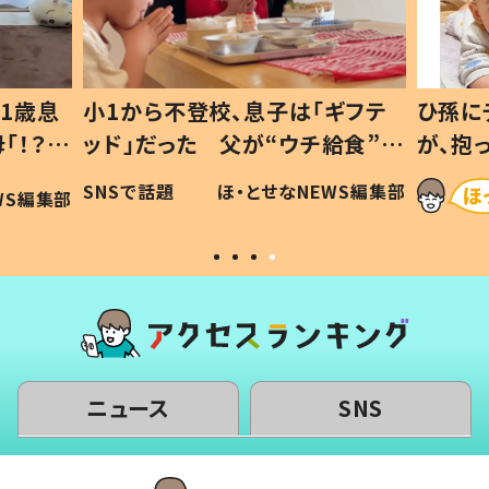
1歳息
小1から不登校、息子は「ギフテ
ひ孫に
「！？」
ッド」だった 父が“ウチ給食”を
が、抱
に「可愛
作り続ける理由とは #令和の親
「涙が
SNSで話題
ほ・とせなNEWS編集部
WS編集部
#令和の子
い」
ニュース
SNS