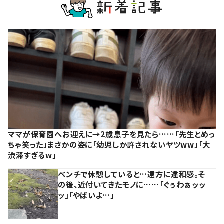
ママが保育園へお迎えに→2歳息子を見たら……「先生とめっ
ちゃ笑った」まさかの姿に「幼児しか許されないヤツww」「大
渋滞すぎるw」
ベンチで休憩していると…遠方に違和感。そ
の後、近付いてきたモノに……「ぐぅわぁッッ
ッ」「やばいよ…」