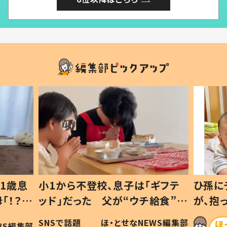
1歳息
小1から不登校、息子は「ギフテ
ひ孫に
「！？」
ッド」だった 父が“ウチ給食”を
が、抱
に「可愛
作り続ける理由とは #令和の親
「涙が
SNSで話題
ほ・とせなNEWS編集部
WS編集部