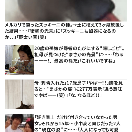
メルカリで買ったズッキーニの種。→土に植えて3ヶ月放置し
た結果……『衝撃の光景』に「ズッキーニも凶器になるの
か、、」「野太い音！笑」
20歳の孫娘が帰省のたびにする“隠しごと”。
祖母が見つけた“まさかの光景”に……「わぁ
ーーー！」「最高の孫だ」「これいいですね」
母「刺青入れた」17歳息子「やばー！！」脚を見
ると…“まさかの姿”に277万表示「違う意味
でやばーー（笑）」「な、なるほど！！」
「好き同士」だけど付き合っていなかった男
女。それから15年…小中高と同じだった2人
の“現在の姿”に……「大人になっても可愛