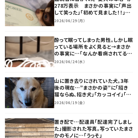
278万表示 まさかの事実に「声出
して笑った」「初めて見ました！！」
「なんちゅうネーミングセンス」「黒
2026/06/29（月）
歴史なのかしらw」
酔って眠ってしまった男性。しかし眠
っている場所をよく見ると→まさか
の事実に…「なんか看病されてる感
じする」「かわいいｗｗ」
2026/06/24（水）
山に置き去りにされていた犬。3年
後の現在…”まさかの姿”に「招き
猫ならぬ、招き犬」「カッコイイ」「運
命だったみたい」
2026/06/19（金）
置き配で…配達員「配達完了しまし
た」撮影された写真。写っていたまさ
かのモノに…「うっそ」