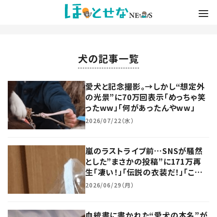
犬の記事一覧
愛犬と記念撮影。→しかし“想定外
の光景”に70万回表示「めっちゃ笑
ったww」「何があったんやww」
2026/07/22（水）
嵐のラストライブ前…SNSが騒然
とした”まさかの投稿”に171万再
生「凄い！」「伝説の衣装だ！」「これ
はおもろいわww」
2026/06/29（月）
血統書に書かれた“愛犬の本名”が