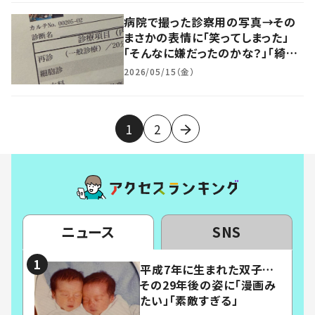
病院で撮った診察用の写真→その
まさかの表情に「笑ってしまった」
「そんなに嫌だったのかな？」「綺麗
に撮れてる」
2026/05/15（金）
1
2
ニュース
SNS
平成7年に生まれた双子…
その29年後の姿に「漫画み
たい」「素敵すぎる」