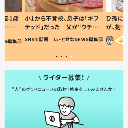
べる1歳
小1から不登校、息子は「ギフ
ひ孫にデ
と…母
テッド」だった 父が“ウチ給
が、抱っ
母の投稿
食”を作り続ける理由とは #令
に「涙が
SNSで話題
ほ・とせなNEWS編集部
EWS編集部
「現行
和の親 #令和の子
方ない」
ライター募集！
“人”のグッドニュースの取材・執筆をしてみませんか？