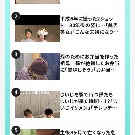
平成6年に撮った2ショッ
ト 30年後の姿に…「美男
美女」「こんな夫婦になりた
い」
孫のためにお弁当を作った
祖母 孫が絶賛したお弁当
に「美味しそう」「お弁当すご
い」
じいじを駅で待つ孫たち
じいじが来た瞬間…！？「じ
いじイケメン」「デレッデレ」
「嬉しくて可愛くてたまらな
い」「幸せになれる」
生後8ヶ月で亡くなった息