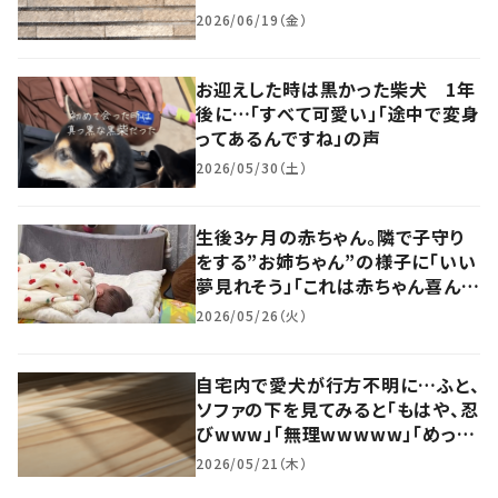
2026/06/19（金）
お迎えした時は黒かった柴犬 1年
後に…「すべて可愛い」「途中で変身
ってあるんですね」の声
2026/05/30（土）
生後3ヶ月の赤ちゃん。隣で子守り
をする”お姉ちゃん”の様子に「いい
夢見れそう」「これは赤ちゃん喜んで
寝ない」
2026/05/26（火）
自宅内で愛犬が行方不明に…ふと、
ソファの下を見てみると「もはや、忍
びwww」「無理wwwww」「めっち
ゃ笑いましたwwww」
2026/05/21（木）