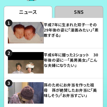
ニュース
SNS
平成7年に生まれた双子…その
29年後の姿に「漫画みたい」「素
敵すぎる」
平成6年に撮った2ショット 30
年後の姿に…「美男美女」「こん
な夫婦になりたい」
孫のためにお弁当を作った祖
母 孫が絶賛したお弁当に「美
味しそう」「お弁当すごい」