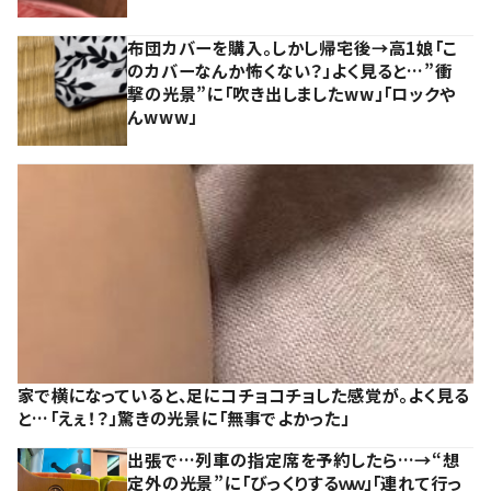
布団カバーを購入。しかし帰宅後→高1娘「こ
のカバーなんか怖くない？」よく見ると…”衝
撃の光景”に「吹き出しましたww」「ロックや
んwww」
家で横になっていると、足にコチョコチョした感覚が。よく見る
と…「えぇ！？」驚きの光景に「無事でよかった」
出張で…列車の指定席を予約したら…→“想
定外の光景”に「びっくりするｗｗ」「連れて行っ