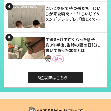
じいじを駅で待つ孫たち じい
じが来た瞬間…！？「じいじイケ
メン」「デレッデレ」「嬉しくて可
愛くてたまらない」「幸せになれ
る」
生後8ヶ月で亡くなった息子
約3年半後、当時の妻の日記に
書いてあった本音とは
6位以降はこちら