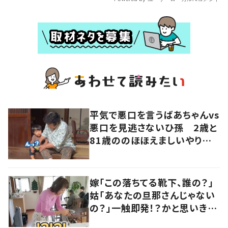
平気で悪口を言うばあちゃんvs
悪口を見逃さないひ孫 2歳と
81歳ののほほえましいやり取り
に「口悪いけど可愛い」の声
嫁「この落ちてる靴下、誰の？」
姑「あなたの旦那さんじゃない
の？」一触即発！？かと思いき
や…持ち主が判明し「声だして