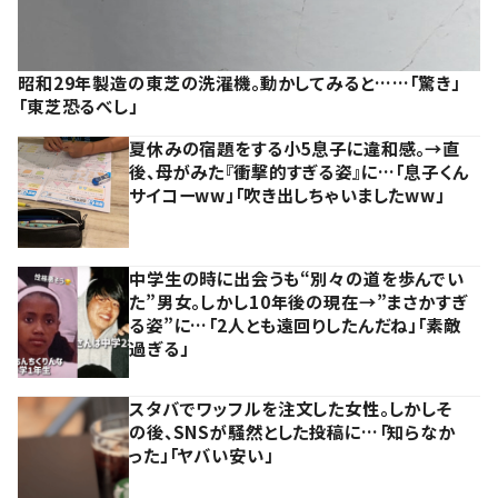
昭和29年製造の東芝の洗濯機。動かしてみると……「驚き」
「東芝恐るべし」
夏休みの宿題をする小5息子に違和感。→直
後、母がみた『衝撃的すぎる姿』に…「息子くん
サイコーww」「吹き出しちゃいましたww」
中学生の時に出会うも“別々の道を歩んでい
た”男女。しかし10年後の現在→”まさかすぎ
る姿”に…「2人とも遠回りしたんだね」「素敵
過ぎる」
スタバでワッフルを注文した女性。しかしそ
の後、SNSが騒然とした投稿に…「知らなか
った」「ヤバい安い」