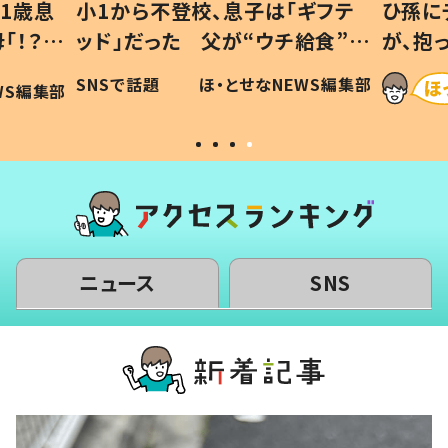
1歳息
小1から不登校、息子は「ギフテ
ひ孫に
「！？」
ッド」だった 父が“ウチ給食”を
が、抱
に「可愛
作り続ける理由とは #令和の親
「涙が
SNSで話題
ほ・とせなNEWS編集部
WS編集部
#令和の子
い」
ニュース
SNS