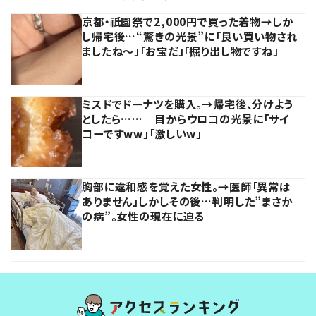
京都・祇園祭で2,000円で買った着物→しか
し帰宅後…“驚きの光景”に「良い買い物され
ましたね～」「お宝だ」「掘り出し物ですね」
ミスドでドーナツを購入。→帰宅後、分けよう
としたら…… 目からウロコの光景に「サイ
コーですww」「激しいw」
胸部に違和感を覚えた女性。→医師「異常は
ありません」しかしその後…判明した”まさか
の病”。女性の現在に迫る