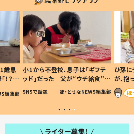
1歳息
小1から不登校、息子は「ギフテ
ひ孫に
「！？」
ッド」だった 父が“ウチ給食”を
が、抱
に「可愛
作り続ける理由とは #令和の親
「涙が
SNSで話題
ほ・とせなNEWS編集部
WS編集部
#令和の子
い」
ライター募集！