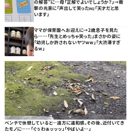
の解答”に…母「正解でよいでしょうか？」→衝
撃の光景に「声出して笑ったｗ」「天才だと思
います」
ママが保育園へお迎えに→2歳息子を見た
ら……「先生とめっちゃ笑った」まさかの姿に
「幼児しか許されないヤツww」「大渋滞すぎ
るw」
ベンチで休憩していると…遠方に違和感。その後、近付いてき
たモノに……「ぐぅわぁッッッ」「やばいよ…」