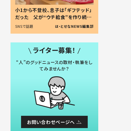
小1から不登校、息子は「ギフテッド」
だった 父が“ウチ給食”を作り続け
る理由とは #令和の親 #令和の子
SNSで話題
ほ・とせなNEWS編集部
ライター募集！
“人”のグッドニュースの取材・執筆をし
てみませんか？
お問い合わせページへ