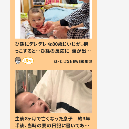
ひ孫にデレデレな80歳じいじが、抱
っこすると…ひ孫の反応に「涙が出ま
した」「可愛くて仕方ない」
ほ・とせなNEWS編集部
生後8ヶ月で亡くなった息子 約3年
半後、当時の妻の日記に書いてあっ