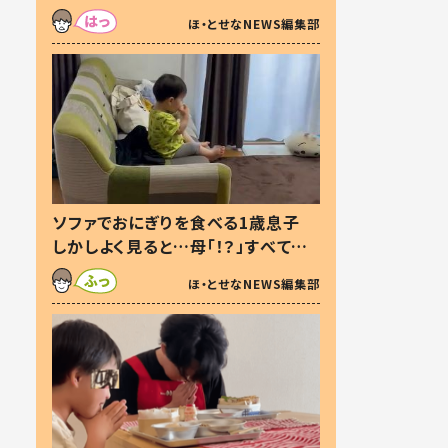
た本音とは
ほ・とせなNEWS編集部
ソファでおにぎりを食べる1歳息子
しかしよく見ると…母「！？」すべてを
察した母の投稿に「可愛いから許
ほ・とせなNEWS編集部
す！」「現行犯〜」