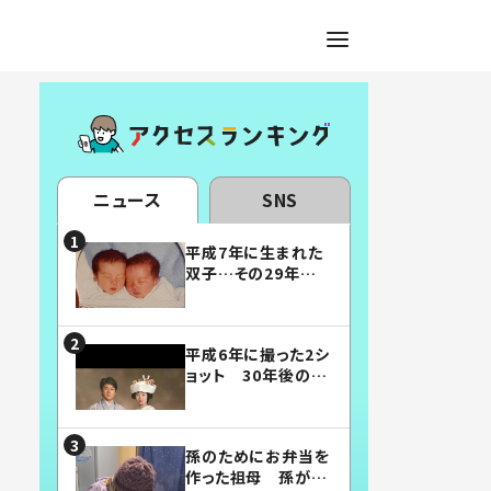
ニュース
SNS
平成7年に生まれた
双子…その29年後
の姿に「漫画みたい」
「素敵すぎる」
平成6年に撮った2シ
ョット 30年後の姿
に…「美男美女」「こ
んな夫婦になりた
い」
孫のためにお弁当を
作った祖母 孫が絶