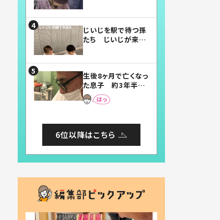
賛したお弁当に「美
味しそう」「お弁当す
ごい」
じいじを駅で待つ孫
たち じいじが来た
瞬間…！？「じいじイ
ケメン」「デレッデレ」
「嬉しくて可愛くてた
生後8ヶ月で亡くなっ
まらない」「幸せにな
た息子 約3年半
れる」
後、当時の妻の日記
に書いてあった本音
とは
6位以降はこちら