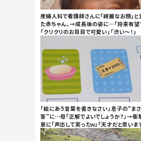
産婦人科で看護師さんに「綺麗なお顔」と
た赤ちゃん。→成長後の姿に…「将来有望
「クリクリのお目目で可愛い」「渋い～！」
「絵にあう言葉を書きなさい」息子の”ま
答”に…母「正解でよいでしょうか？」→衝
景に「声出して笑ったｗ」「天才だと思いま