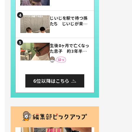
賛したお弁当に「美
味しそう」「お弁当す
ごい」
じいじを駅で待つ孫
たち じいじが来た
瞬間…！？「じいじイ
ケメン」「デレッデレ」
「嬉しくて可愛くてた
生後8ヶ月で亡くなっ
まらない」「幸せにな
た息子 約3年半
れる」
後、当時の妻の日記
に書いてあった本音
とは
6位以降はこちら