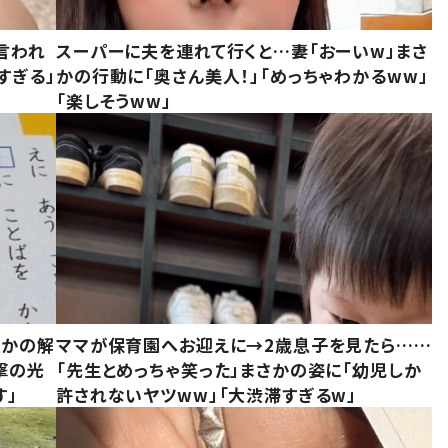
言われ
スーパーに夫を連れて行くと…妻「おーいw」まさ
すぎる」
かの行動に「奥さん美人！」「めっちゃわかるww」
「楽しそうww」
さかの解
ママが保育園へお迎えに→2歳息子を見たら……
撃の光
「先生とめっちゃ笑った」まさかの姿に「幼児しか
す」
許されないヤツww」「大渋滞すぎるw」