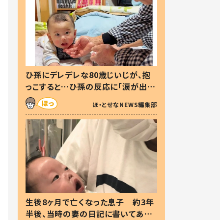
ひ孫にデレデレな80歳じいじが、抱
っこすると…ひ孫の反応に「涙が出ま
した」「可愛くて仕方ない」
ほ・とせなNEWS編集部
生後8ヶ月で亡くなった息子 約3年
半後、当時の妻の日記に書いてあっ