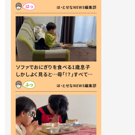
た本音とは
ほ・とせなNEWS編集部
ソファでおにぎりを食べる1歳息子
しかしよく見ると…母「！？」すべてを
察した母の投稿に「可愛いから許
ほ・とせなNEWS編集部
す！」「現行犯〜」