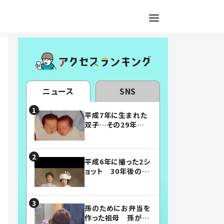
ニュース
SNS
平成7年に生まれた
双子…その29年後
の姿に「漫画みたい」
「素敵すぎる」
平成6年に撮った2シ
ョット 30年後の姿
に…「美男美女」「こ
んな夫婦になりた
い」
孫のためにお弁当を
作った祖母 孫が絶