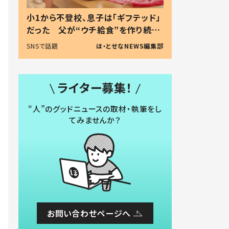
小1から不登校、息子は「ギフテッド」
だった 父が“ウチ給食”を作り続け
る理由とは #令和の親 #令和の子
SNSで話題
ほ・とせなNEWS編集部
ライター募集！
“人”のグッドニュースの取材・執筆をし
てみませんか？
お問い合わせページへ