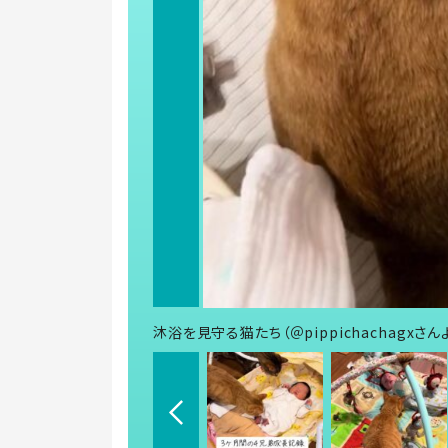
沐浴を見守る猫たち（＠pippichachagxさん