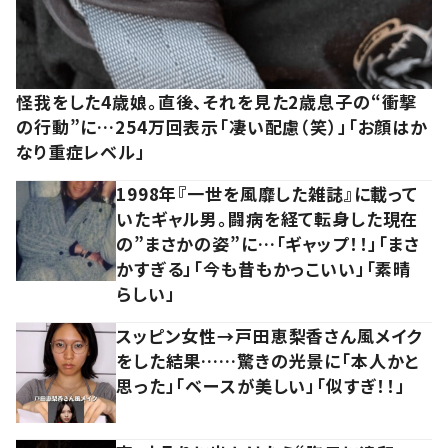
怪我をした4歳娘。直後、それを見た2歳息子の“衝撃
の行動”に…254万回表示「凄い配慮（笑）」「お顔はか
なり重症レベル」
1998年『一世を風靡した雑誌』に載って
いたギャル男。闘病を経て転身した現在
の”まさかの姿”に…「ギャップ！！」「まさ
かすぎる」「今も昔もかっこいい」「素晴
らしい」
スッピン女性→戸田恵梨香さん風メイク
をした結果……驚きの光景に「本人かと
思った」「ベースが美しい」「似すぎ！！」