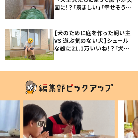
国に！？「羨ましい」「幸せそう」
の声
【犬のために庭を作った飼い主
VS 遊ぶ気のない犬】シュール
な絵に21.1万いいね！？「犬の
強い意志を感じる」