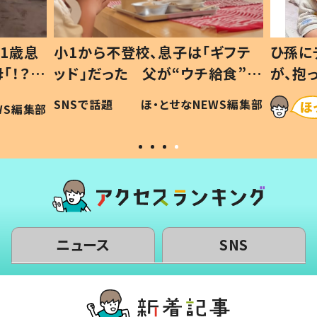
1歳息
小1から不登校、息子は「ギフテ
ひ孫に
「！？」
ッド」だった 父が“ウチ給食”を
が、抱
に「可愛
作り続ける理由とは #令和の親
「涙が
SNSで話題
ほ・とせなNEWS編集部
WS編集部
#令和の子
い」
ニュース
SNS