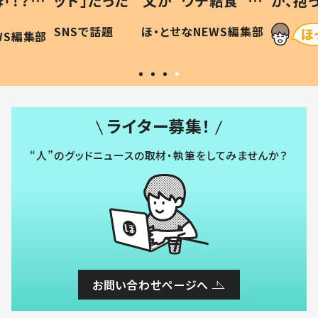
「！？」
ッド」だった 父が“ウチ給食”を
が、抱
に「可愛
作り続ける理由とは #令和の親
「涙が
SNSで話題
ほ・とせなNEWS編集部
WS編集部
#令和の子
い」
ライター募集！
“人”のグッドニュースの取材・執筆をしてみませんか？
お問い合わせページへ