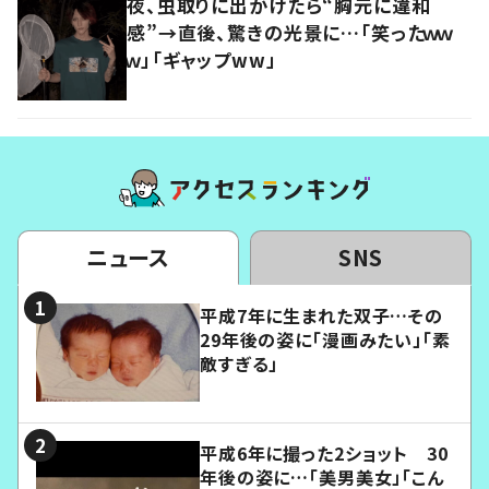
夜、虫取りに出かけたら“胸元に違和
感”→直後、驚きの光景に…「笑ったｗｗ
ｗ」「ギャップww」
ニュース
SNS
平成7年に生まれた双子…その
29年後の姿に「漫画みたい」「素
敵すぎる」
平成6年に撮った2ショット 30
年後の姿に…「美男美女」「こん