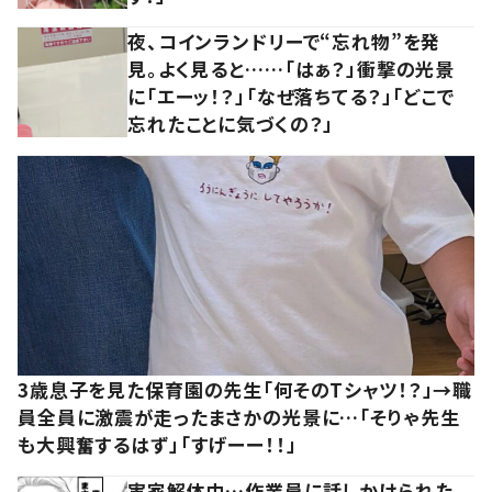
夜、コインランドリーで“忘れ物”を発
見。よく見ると……「はぁ？」衝撃の光景
に「エーッ！？」「なぜ落ちてる？」「どこで
忘れたことに気づくの？」
3歳息子を見た保育園の先生「何そのTシャツ！？」→職
員全員に激震が走ったまさかの光景に…「そりゃ先生
も大興奮するはず」「すげーー！！」
実家解体中…作業員に話しかけられた