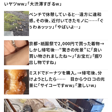
いヤツww」「大渋滞すぎるw」
ベンチで休憩していると…遠方に違和
感。その後、近付いてきたモノに……「ぐ
ぅわぁッッッ」「やばいよ…」
京都・祇園祭で2,000円で買った着物→
しかし帰宅後…“驚きの光景”に「良い
買い物されましたね～」「お宝だ」「掘り
出し物ですね」
ミスドでドーナツを購入。→帰宅後、分
けようとしたら…… 目からウロコの光
景に「サイコーですww」「激しいw」