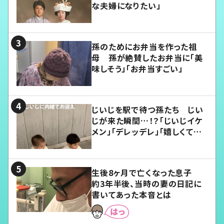
な夫婦になりたい」
孫のためにお弁当を作った祖
母 孫が絶賛したお弁当に「美
味しそう」「お弁当すごい」
じいじを駅で待つ孫たち じい
じが来た瞬間…！？「じいじイケ
メン」「デレッデレ」「嬉しくて可
愛くてたまらない」「幸せになれ
る」
生後8ヶ月で亡くなった息子
約3年半後、当時の妻の日記に
書いてあった本音とは