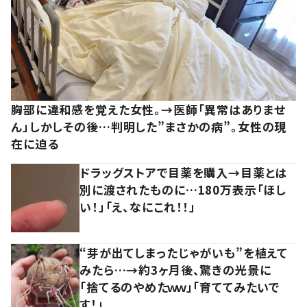
胸部に違和感を覚えた女性。→医師「異常はありませ
ん」しかしその後…判明した”まさかの病”。女性の現
在に迫る
ドラッグストアで目薬を購入→目薬とは
別に渡されたものに…180万表示「ほし
い！」「え、なにこれ！！」
“芽が出てしまったじゃがいも”を植えて
みたら…→約3ヶ月後、驚きの光景に
「捨てるのやめたｗｗ」「育ててみたいで
す！」