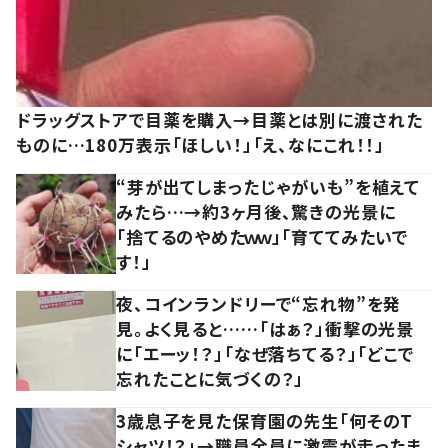
ドラッグストアで目薬を購入→目薬とは別に渡された
ものに…180万表示「ほしい！」「え、なにこれ！！」
“芽が出てしまったじゃがいも”を植えて
みたら…→約3ヶ月後、驚きの光景に
「捨てるのやめたｗｗ」「育ててみたいで
す！」
夜、コインランドリーで“忘れ物”を発
見。よく見ると……「はぁ？」衝撃の光景
に「エーッ！？」「なぜ落ちてる？」「どこで
忘れたことに気づくの？」
3歳息子を見た保育園の先生「何そのT
シャツ！？」→職員全員に激震が走ったま