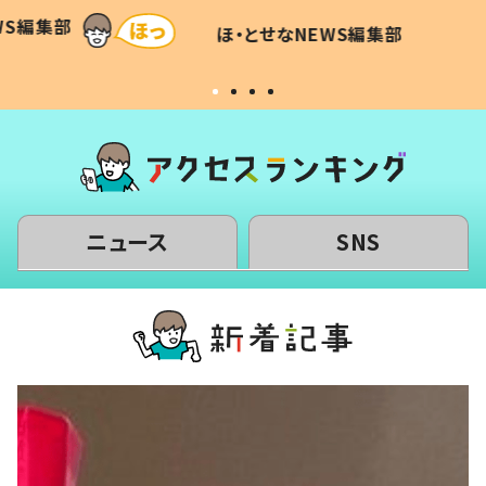
て仕方な
てあった本音とは
すべて
WS編集部
ほ・とせなNEWS編集部
いから
ニュース
SNS