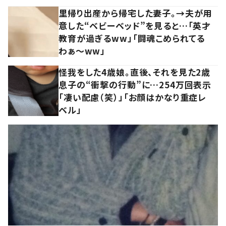
里帰り出産から帰宅した妻子。→夫が用
意した“ベビーベッド”を見ると…「英才
教育が過ぎるww」「闘魂こめられてる
わぁ～ww」
怪我をした4歳娘。直後、それを見た2歳
息子の“衝撃の行動”に…254万回表示
「凄い配慮（笑）」「お顔はかなり重症レ
ベル」