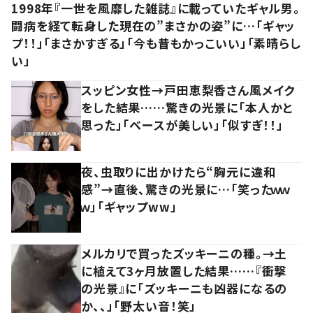
1998年『一世を風靡した雑誌』に載っていたギャル男。
闘病を経て転身した現在の”まさかの姿”に…「ギャッ
プ！！」「まさかすぎる」「今も昔もかっこいい」「素晴らし
い」
スッピン女性→戸田恵梨香さん風メイク
をした結果……驚きの光景に「本人かと
思った」「ベースが美しい」「似すぎ！！」
夜、虫取りに出かけたら“胸元に違和
感”→直後、驚きの光景に…「笑ったｗｗ
ｗ」「ギャップww」
メルカリで買ったズッキーニの種。→土
に植えて3ヶ月放置した結果……『衝撃
の光景』に「ズッキーニも凶器になるの
か、、」「野太い音！笑」