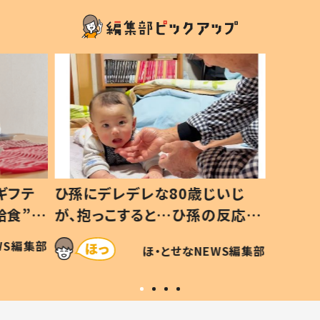
いじ
生後8ヶ月で亡くなった息子 約
ソファ
の反応に
3年半後、当時の妻の日記に書い
子 し
て仕方な
てあった本音とは
すべて
WS編集部
ほ・とせなNEWS編集部
いから