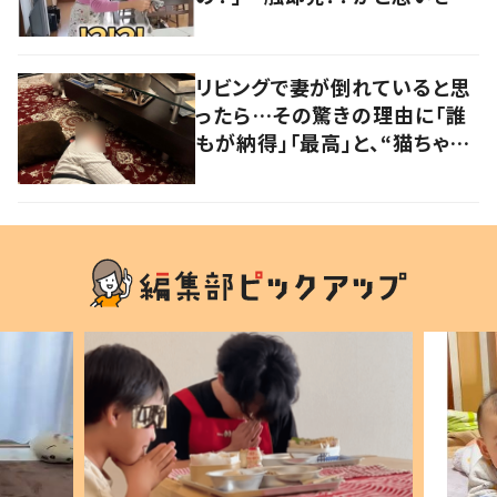
や…持ち主が判明し「声だして
大爆笑しちゃった」
リビングで妻が倒れていると思
ったら…その驚きの理由に「誰
もが納得」「最高」と、“猫ちゃん
好きユーザー”からの共感集ま
る！