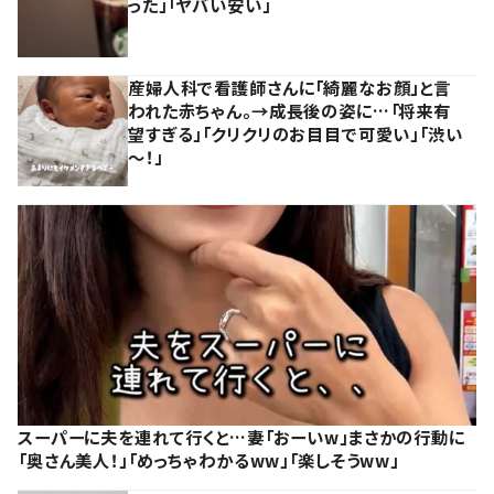
った」「ヤバい安い」
産婦人科で看護師さんに「綺麗なお顔」と言
われた赤ちゃん。→成長後の姿に…「将来有
望すぎる」「クリクリのお目目で可愛い」「渋い
～！」
スーパーに夫を連れて行くと…妻「おーいw」まさかの行動に
「奥さん美人！」「めっちゃわかるww」「楽しそうww」