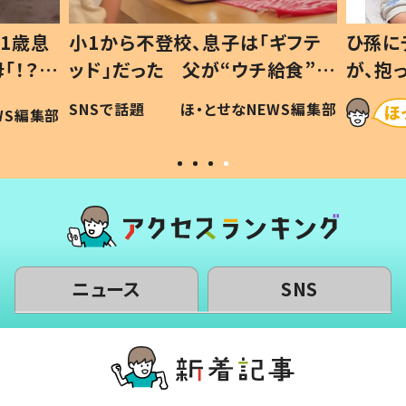
1歳息
小1から不登校、息子は「ギフテ
ひ孫に
「！？」
ッド」だった 父が“ウチ給食”を
が、抱
に「可愛
作り続ける理由とは #令和の親
「涙が
SNSで話題
ほ・とせなNEWS編集部
WS編集部
#令和の子
い」
ニュース
SNS