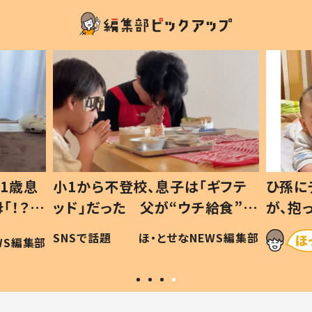
1歳息
小1から不登校、息子は「ギフテ
ひ孫に
「！？」
ッド」だった 父が“ウチ給食”を
が、抱
に「可愛
作り続ける理由とは #令和の親
「涙が
SNSで話題
ほ・とせなNEWS編集部
WS編集部
#令和の子
い」