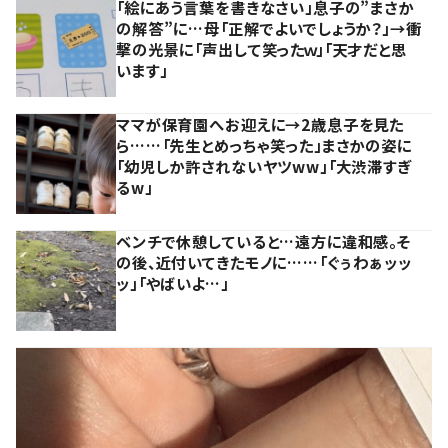
「絵にあう言葉を書きなさい」息子の”まさか
の解答”に…母「正解でよいでしょうか？」→衝
撃の光景に「声出して笑ったｗ」「天才だと思
います」
ママが保育園へお迎えに→2歳息子を見た
ら……「先生とめっちゃ笑った」まさかの姿に
「幼児しか許されないヤツww」「大渋滞すぎ
るw」
ベンチで休憩していると…遠方に違和感。そ
の後、近付いてきたモノに……「ぐぅわぁッッ
ッ」「やばいよ…」