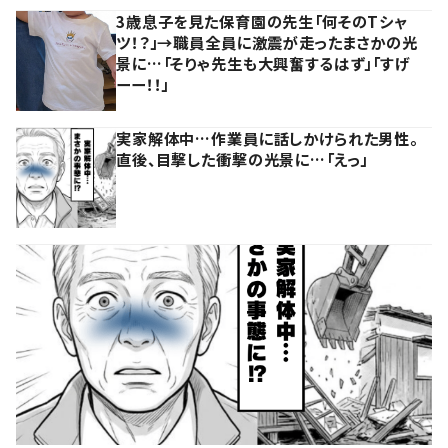
3歳息子を見た保育園の先生「何そのTシャ
ツ！？」→職員全員に激震が走ったまさかの光
景に…「そりゃ先生も大興奮するはず」「すげ
ーー！！」
実家解体中…作業員に話しかけられた男性。
直後、目撃した衝撃の光景に…「えっ」