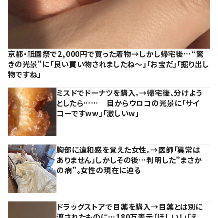
京都・祇園祭で2,000円で買った着物→しかし帰宅後…“驚
きの光景”に「良い買い物されましたね～」「お宝だ」「掘り出し
物ですね」
ミスドでドーナツを購入。→帰宅後、分けよう
としたら…… 目からウロコの光景に「サイ
コーですww」「激しいw」
胸部に違和感を覚えた女性。→医師「異常は
ありません」しかしその後…判明した”まさか
の病”。女性の現在に迫る
ドラッグストアで目薬を購入→目薬とは別に
渡されたものに…180万表示「ほしい！」「え、