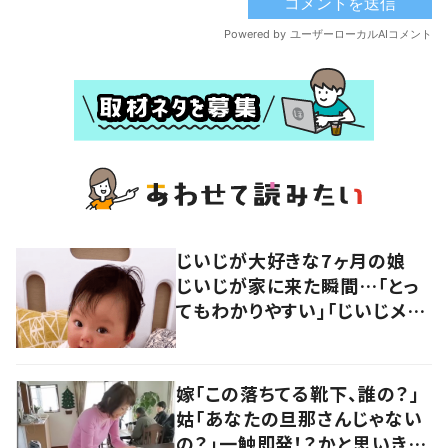
じいじが大好きな7ヶ月の娘
じいじが家に来た瞬間…「とっ
てもわかりやすい」「じいじメロ
メロ」
嫁「この落ちてる靴下、誰の？」
姑「あなたの旦那さんじゃない
の？」一触即発！？かと思いき