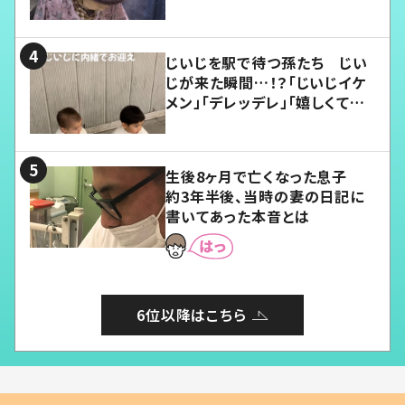
じいじを駅で待つ孫たち じい
じが来た瞬間…！？「じいじイケ
メン」「デレッデレ」「嬉しくて可
愛くてたまらない」「幸せになれ
る」
生後8ヶ月で亡くなった息子
約3年半後、当時の妻の日記に
書いてあった本音とは
6位以降はこちら