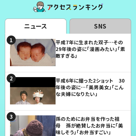
ニュース
SNS
平成7年に生まれた双子…その
29年後の姿に「漫画みたい」「素
敵すぎる」
平成6年に撮った2ショット 30
年後の姿に…「美男美女」「こん
な夫婦になりたい」
孫のためにお弁当を作った祖
母 孫が絶賛したお弁当に「美
味しそう」「お弁当すごい」