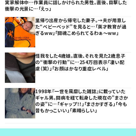
実家解体中…作業員に話しかけられた男性。直後、目撃した
衝撃の光景に…「えっ」
里帰り出産から帰宅した妻子。→夫が用意し
た“ベビーベッド”を見ると…「英才教育が過
ぎるww」「闘魂こめられてるわぁ～ww」
怪我をした4歳娘。直後、それを見た2歳息子
の“衝撃の行動”に…254万回表示「凄い配
慮（笑）」「お顔はかなり重症レベル」
1998年『一世を風靡した雑誌』に載っていた
ギャル男。闘病を経て転身した現在の”まさか
の姿”に…「ギャップ！！」「まさかすぎる」「今も
昔もかっこいい」「素晴らしい」