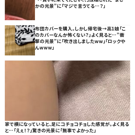
かの光景”に「マジで言うてる…？」
布団カバーを購入。しかし帰宅後→高1娘「こ
のカバーなんか怖くない？」よく見ると…”衝
撃の光景”に「吹き出しましたww」「ロックや
んwww」
家で横になっていると、足にコチョコチョした感覚が。よく見る
と…「えぇ！？」驚きの光景に「無事でよかった」