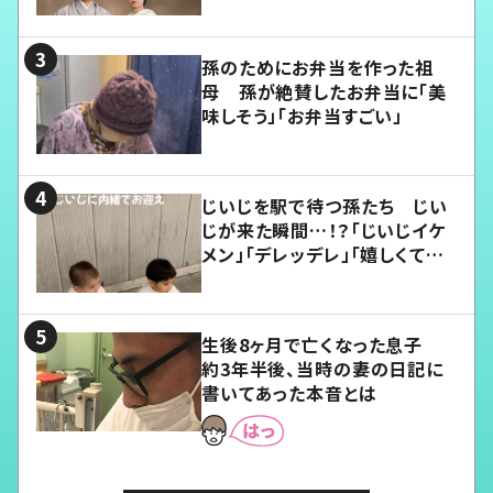
孫のためにお弁当を作った祖
母 孫が絶賛したお弁当に「美
味しそう」「お弁当すごい」
じいじを駅で待つ孫たち じい
じが来た瞬間…！？「じいじイケ
メン」「デレッデレ」「嬉しくて可
愛くてたまらない」「幸せになれ
る」
生後8ヶ月で亡くなった息子
約3年半後、当時の妻の日記に
書いてあった本音とは