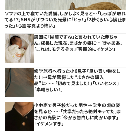
ソファの上で寝ていた愛猫。しかしよく見ると…「しっぽが取れ
てる！？」SNSがザワついた光景に「ヒッ！」「2秒くらい心臓止ま
った」「心霊写真より怖い」
周囲に「男前ですね」と言われていた赤ちゃ
ん。成長した現在、まさかの姿に…「きゃああ」
「これは、モテるぞぉ」「客観的にイケメン」
修学旅行へ行った小6息子「良い買い物をし
た！」→母が驚愕した“まさかの購入
品”に……「初めて見ました！」「いいセンス」
「素晴らしい！」
小中高で男子校だった男性→学生の頃の姿
を見ると……「共学だったら絶対モテてた」ま
さかの光景に「今から告白しに向かいます」
「イケメンすぎ」