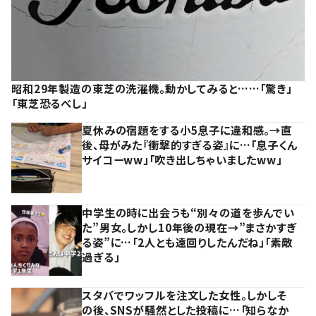
昭和29年製造の東芝の洗濯機。動かしてみると……「驚き」
「東芝恐るべし」
夏休みの宿題をする小5息子に違和感。→直
後、母がみた『衝撃的すぎる姿』に…「息子くん
サイコーww」「吹き出しちゃいましたww」
中学生の時に出会うも“別々の道を歩んでい
た”男女。しかし10年後の現在→”まさかすぎ
る姿”に…「2人とも遠回りしたんだね」「素敵
過ぎる」
スタバでワッフルを注文した女性。しかしそ
の後、SNSが騒然とした投稿に…「知らなか