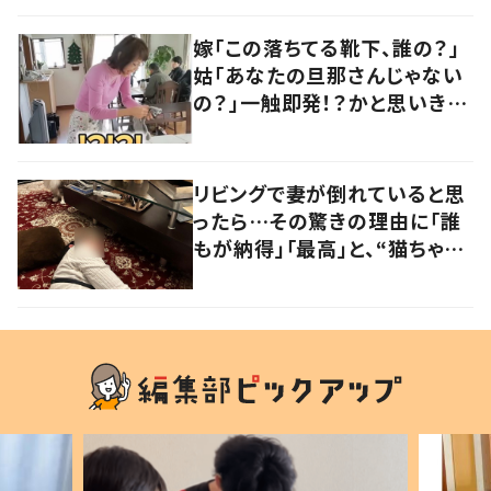
嫁「この落ちてる靴下、誰の？」
姑「あなたの旦那さんじゃない
の？」一触即発！？かと思いき
や…持ち主が判明し「声だして
大爆笑しちゃった」
リビングで妻が倒れていると思
ったら…その驚きの理由に「誰
もが納得」「最高」と、“猫ちゃん
好きユーザー”からの共感集ま
る！