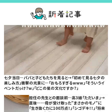
七夕当日…パパと子どもたちを見ると→「初めて見る七夕の
楽しみ方」衝撃の光景に…「おもろすぎるwww」「そういうイ
ベントだっけ？w」「どこの星の文化ですか？」
担任の先生との面談前…高3娘「ただいま」→
直後……母が受け取った”まさかのモノ”に
「生き抜く力に100万点！」「シゴデキ！！」「将来