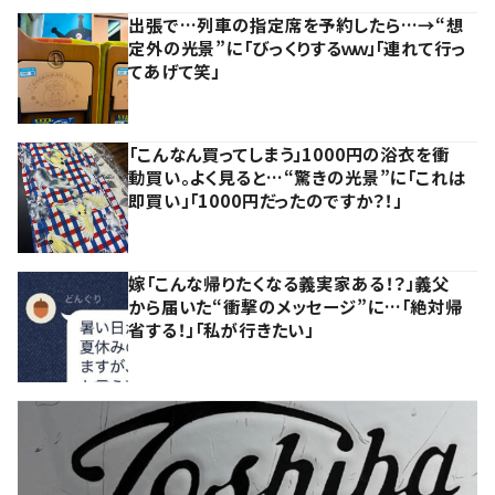
出張で…列車の指定席を予約したら…→“想
定外の光景”に「びっくりするｗｗ」「連れて行っ
てあげて笑」
「こんなん買ってしまう」1000円の浴衣を衝
動買い。よく見ると…“驚きの光景”に「これは
即買い」「1000円だったのですか？！」
嫁「こんな帰りたくなる義実家ある！？」義父
から届いた“衝撃のメッセージ”に…「絶対帰
省する！」「私が行きたい」