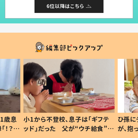
6位以降はこちら
1歳息
小1から不登校、息子は「ギフテ
ひ孫に
「！？」
ッド」だった 父が“ウチ給食”を
が、抱
に「可愛
作り続ける理由とは #令和の親
「涙が