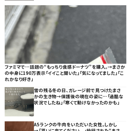
ファミマで…話題の“もっちり食感ドーナツ”を購入。→まさか
の中身に190万表示「イイこと聞いた」「気になってました」「こ
れかなり好き」
雪の残る冬の日、ガレージ前で見つけたまさ
かの生き物→保護後の現在の姿に…「過酷な
状況でしたね」「寒くて動けなかったのかも」
A5ランクの牛肉をいただいた女性。しかし
→「貰いに来てください、、」投稿された“まさ