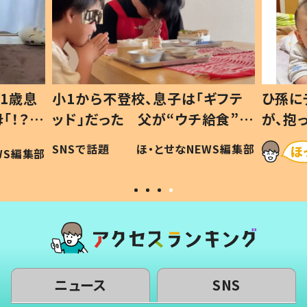
1歳息
小1から不登校、息子は「ギフテ
ひ孫に
「！？」
ッド」だった 父が“ウチ給食”を
が、抱
に「可愛
作り続ける理由とは #令和の親
「涙が
SNSで話題
ほ・とせなNEWS編集部
WS編集部
#令和の子
い」
ニュース
SNS