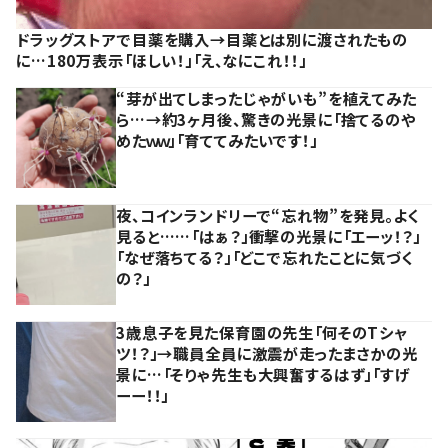
ドラッグストアで目薬を購入→目薬とは別に渡されたもの
に…180万表示「ほしい！」「え、なにこれ！！」
“芽が出てしまったじゃがいも”を植えてみた
ら…→約3ヶ月後、驚きの光景に「捨てるのや
めたｗｗ」「育ててみたいです！」
夜、コインランドリーで“忘れ物”を発見。よく
見ると……「はぁ？」衝撃の光景に「エーッ！？」
「なぜ落ちてる？」「どこで忘れたことに気づく
の？」
3歳息子を見た保育園の先生「何そのTシャ
ツ！？」→職員全員に激震が走ったまさかの光
景に…「そりゃ先生も大興奮するはず」「すげ
ーー！！」