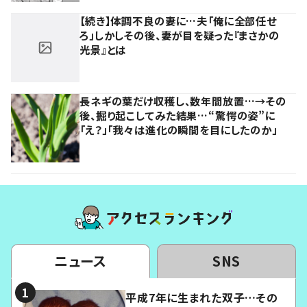
【続き】体調不良の妻に…夫「俺に全部任せ
ろ」しかしその後、妻が目を疑った『まさかの
光景』とは
長ネギの葉だけ収穫し、数年間放置…→その
後、掘り起こしてみた結果…“驚愕の姿”に
「え？」「我々は進化の瞬間を目にしたのか」
ニュース
SNS
平成7年に生まれた双子…その