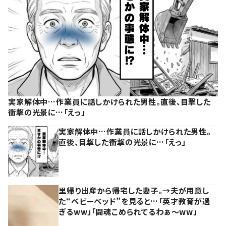
実家解体中…作業員に話しかけられた男性。直後、目撃した
衝撃の光景に…「えっ」
実家解体中…作業員に話しかけられた男性。
直後、目撃した衝撃の光景に…「えっ」
里帰り出産から帰宅した妻子。→夫が用意し
た“ベビーベッド”を見ると…「英才教育が過
ぎるww」「闘魂こめられてるわぁ～ww」