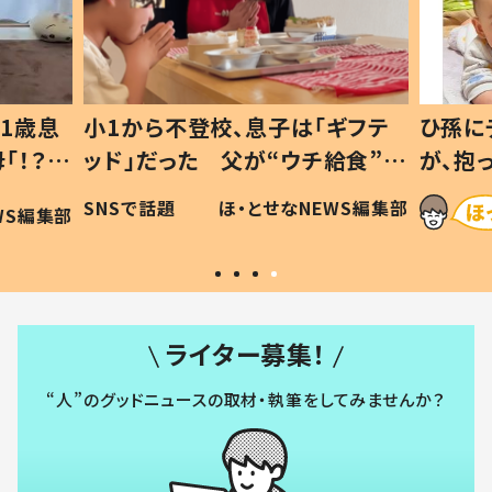
1歳息
小1から不登校、息子は「ギフテ
ひ孫に
「！？」
ッド」だった 父が“ウチ給食”を
が、抱
に「可愛
作り続ける理由とは #令和の親
「涙が
SNSで話題
ほ・とせなNEWS編集部
WS編集部
#令和の子
い」
ライター募集！
“人”のグッドニュースの取材・執筆をしてみませんか？