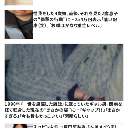
怪我をした4歳娘。直後、それを見た2歳息子
の“衝撃の行動”に…254万回表示「凄い配
慮（笑）」「お顔はかなり重症レベル」
1998年『一世を風靡した雑誌』に載っていたギャル男。闘病を
経て転身した現在の”まさかの姿”に…「ギャップ！！」「まさか
すぎる」「今も昔もかっこいい」「素晴らしい」
スッピン女性→戸田恵梨香さん風メイクをし