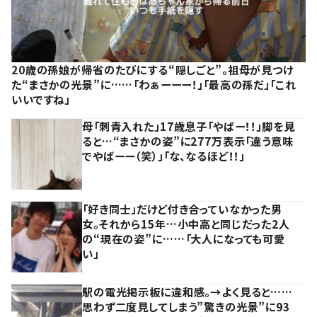
20歳の孫娘が帰省のたびにする“隠しごと”。祖母が見つけ
た“まさかの光景”に……「わぁーーー！」「最高の孫だ」「これ
いいですね」
母「刺青入れた」17歳息子「やばー！！」脚を見
ると…“まさかの姿”に277万表示「違う意味
でやばーー（笑）」「な、なるほど！！」
「好き同士」だけど付き合っていなかった男
女。それから15年…小中高と同じだった2人
の“現在の姿”に……「大人になっても可愛
い」
駅の電光掲示板に違和感。→よく見ると……
思わず二度見してしまう”驚きの光景”に93