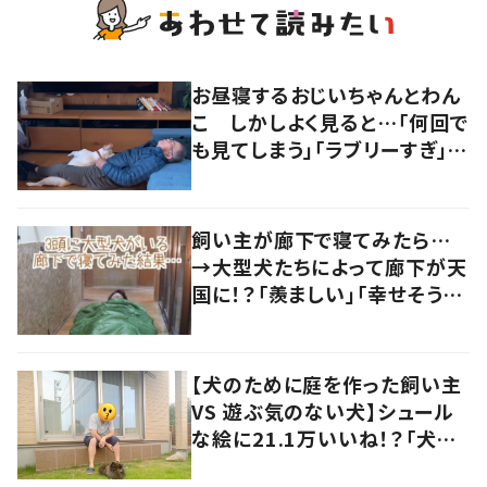
お昼寝するおじいちゃんとわん
こ しかしよく見ると…「何回で
も見てしまう」「ラブリーすぎ」の
声
飼い主が廊下で寝てみたら…
→大型犬たちによって廊下が天
国に！？「羨ましい」「幸せそう」
の声
【犬のために庭を作った飼い主
VS 遊ぶ気のない犬】シュール
な絵に21.1万いいね！？「犬の
強い意志を感じる」