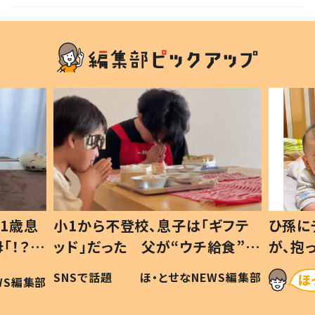
1歳息
小1から不登校、息子は「ギフテ
ひ孫に
「！？」
ッド」だった 父が“ウチ給食”を
が、抱
に「可愛
作り続ける理由とは #令和の親
「涙が
SNSで話題
ほ・とせなNEWS編集部
WS編集部
#令和の子
い」