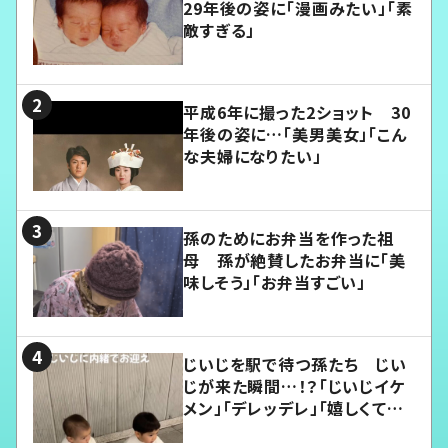
29年後の姿に「漫画みたい」「素
敵すぎる」
平成6年に撮った2ショット 30
年後の姿に…「美男美女」「こん
な夫婦になりたい」
孫のためにお弁当を作った祖
母 孫が絶賛したお弁当に「美
味しそう」「お弁当すごい」
じいじを駅で待つ孫たち じい
じが来た瞬間…！？「じいじイケ
メン」「デレッデレ」「嬉しくて可
愛くてたまらない」「幸せになれ