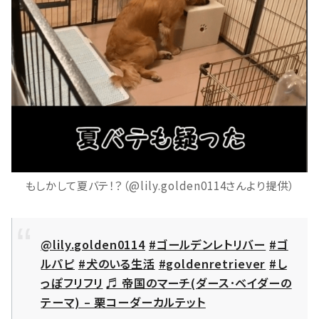
もしかして夏バテ！？（@lily.golden0114さんより提供）
@lily.golden0114
#ゴールデンレトリバー
#ゴ
ルパピ
#犬のいる生活
#goldenretriever
#し
っぽフリフリ
♬ 帝国のマーチ(ダース･ベイダーの
テーマ) – 栗コーダーカルテット