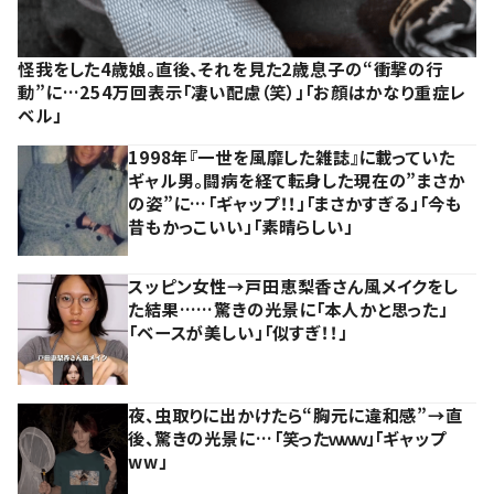
怪我をした4歳娘。直後、それを見た2歳息子の“衝撃の行
動”に…254万回表示「凄い配慮（笑）」「お顔はかなり重症レ
ベル」
1998年『一世を風靡した雑誌』に載っていた
ギャル男。闘病を経て転身した現在の”まさか
の姿”に…「ギャップ！！」「まさかすぎる」「今も
昔もかっこいい」「素晴らしい」
スッピン女性→戸田恵梨香さん風メイクをし
た結果……驚きの光景に「本人かと思った」
「ベースが美しい」「似すぎ！！」
夜、虫取りに出かけたら“胸元に違和感”→直
後、驚きの光景に…「笑ったｗｗｗ」「ギャップ
ww」