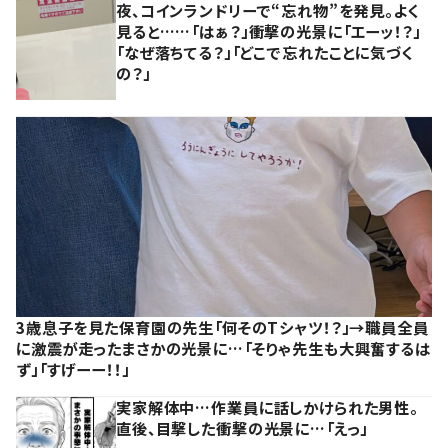
夜、コインランドリーで“忘れ物”を発見。よく
見ると……「はぁ？」衝撃の光景に「エーッ！？」
「なぜ落ちてる？」「どこで忘れたことに気づく
の？」
3歳息子を見た保育園の先生「何そのTシャツ！？」→職員全員
に激震が走ったまさかの光景に…「そりゃ先生も大興奮するは
ず」「すげーー！！」
実家解体中…作業員に話しかけられた男性。
直後、目撃した衝撃の光景に…「えっ」