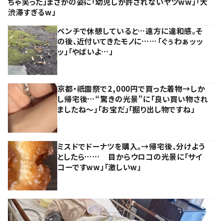
ちゃ笑った」まさかの姿に「幼児しか許されないヤツww」「大
渋滞すぎるw」
ベンチで休憩していると…遠方に違和感。そ
の後、近付いてきたモノに……「ぐぅわぁッッ
ッ」「やばいよ…」
京都・祇園祭で2,000円で買った着物→しか
し帰宅後…“驚きの光景”に「良い買い物され
ましたね～」「お宝だ」「掘り出し物ですね」
ミスドでドーナツを購入。→帰宅後、分けよう
としたら…… 目からウロコの光景に「サイ
コーですww」「激しいw」