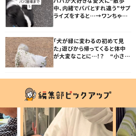
パパが大好きな愛犬に“散歩
中、内緒でパパとすれ違う”サプ
ライズをすると…→ワンちゃん
の反応に「可愛すぎる」「賢い
子」の声
「犬が緑に変わるの初めて見
た」遊びから帰ってくると体中
が大変なことに…！？ “小さい
秋を見つけた犬”が可愛い…！