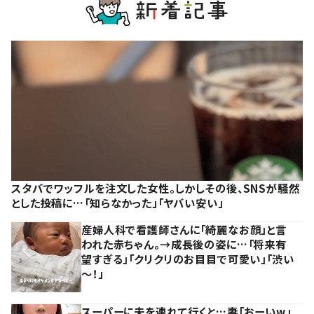
スタバでワッフルを注文した女性。しかしその後、SNSが騒然
とした投稿に…「知らなかった」「ヤバい安い」
産婦人科で看護師さんに「綺麗なお顔」と言
われた赤ちゃん。→成長後の姿に…「将来有
望すぎる」「クリクリのお目目で可愛い」「渋い
～！」
スーパーに夫を連れて行くと…妻「おーいw」