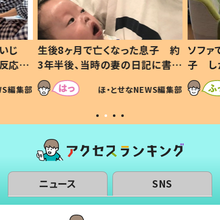
いじ
生後8ヶ月で亡くなった息子 約
ソファ
の反応に
3年半後、当時の妻の日記に書い
子 し
て仕方な
てあった本音とは
すべて
WS編集部
ほ・とせなNEWS編集部
いから
ニュース
SNS