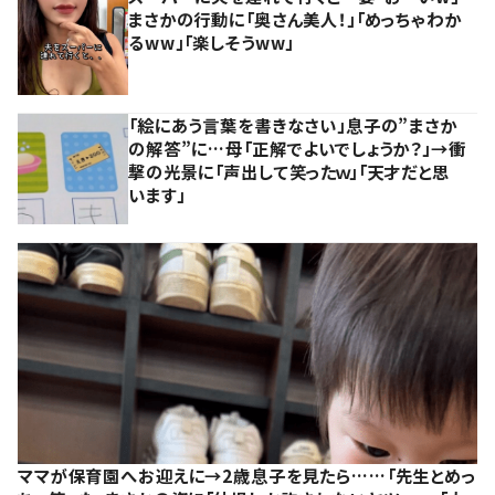
まさかの行動に「奥さん美人！」「めっちゃわか
るww」「楽しそうww」
「絵にあう言葉を書きなさい」息子の”まさか
の解答”に…母「正解でよいでしょうか？」→衝
撃の光景に「声出して笑ったｗ」「天才だと思
います」
ママが保育園へお迎えに→2歳息子を見たら……「先生とめっ