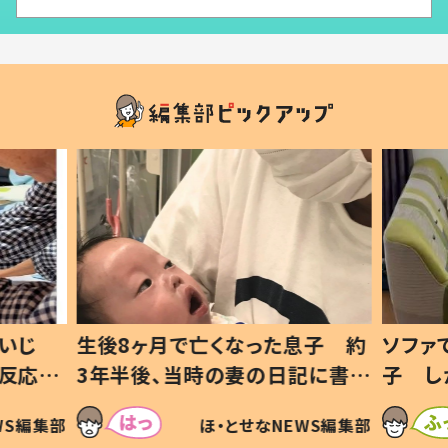
いじ
生後8ヶ月で亡くなった息子 約
ソファ
の反応に
3年半後、当時の妻の日記に書い
子 し
て仕方な
てあった本音とは
すべて
WS編集部
ほ・とせなNEWS編集部
いから