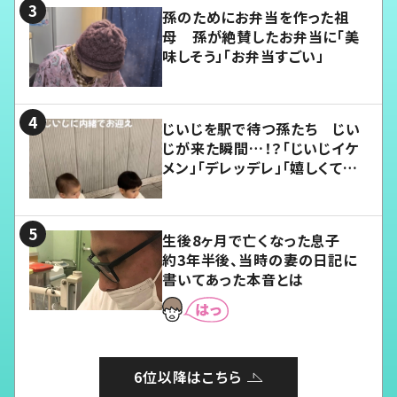
孫のためにお弁当を作った祖
母 孫が絶賛したお弁当に「美
味しそう」「お弁当すごい」
じいじを駅で待つ孫たち じい
じが来た瞬間…！？「じいじイケ
メン」「デレッデレ」「嬉しくて可
愛くてたまらない」「幸せになれ
る」
生後8ヶ月で亡くなった息子
約3年半後、当時の妻の日記に
書いてあった本音とは
6位以降はこちら