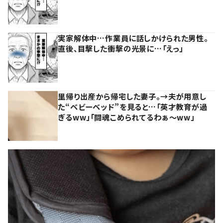
実家解体中…作業員に話しかけられた男性。
直後、目撃した衝撃の光景に…「えっ」
里帰り出産から帰宅した妻子。→夫が用意し
た“ベビーベッド”を見ると…「英才教育が過
ぎるww」「闘魂こめられてるわぁ～ww」