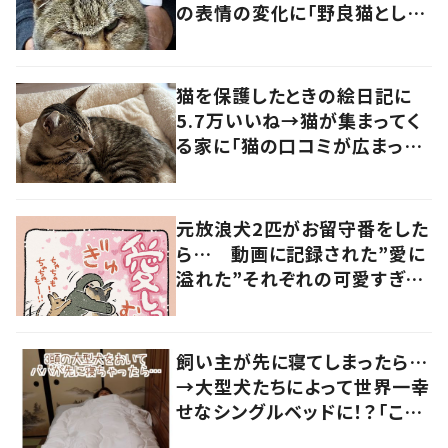
の表情の変化に「野良猫として
生きるのは、本当に過酷」
猫を保護したときの絵日記に
5.7万いいね→猫が集まってく
る家に「猫の口コミが広まって
いる！？」
元放浪犬2匹がお留守番をした
ら… 動画に記録された”愛に
溢れた”それぞれの可愛すぎる
姿に「愛しっ…！」
飼い主が先に寝てしまったら…
→大型犬たちによって世界一幸
せなシングルベッドに！？「これ
は幸せ」「羨ましい限り」の声