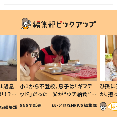
1歳息
小1から不登校、息子は「ギフテ
ひ孫に
「！？」
ッド」だった 父が“ウチ給食”を
が、抱
に「可愛
作り続ける理由とは #令和の親
「涙が
SNSで話題
ほ・とせなNEWS編集部
WS編集部
#令和の子
い」