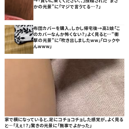
→「貰いに来てください、、」投稿された“まさ
かの光景”に「マジで言うてる…？」
布団カバーを購入。しかし帰宅後→高1娘「こ
のカバーなんか怖くない？」よく見ると…”衝
撃の光景”に「吹き出しましたww」「ロックや
んwww」
家で横になっていると、足にコチョコチョした感覚が。よく見る
と…「えぇ！？」驚きの光景に「無事でよかった」