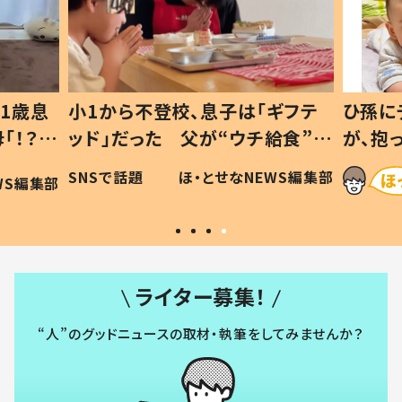
1歳息
小1から不登校、息子は「ギフテ
ひ孫に
「！？」
ッド」だった 父が“ウチ給食”を
が、抱
に「可愛
作り続ける理由とは #令和の親
「涙が
SNSで話題
ほ・とせなNEWS編集部
WS編集部
#令和の子
い」
ライター募集！
“人”のグッドニュースの取材・執筆をしてみませんか？