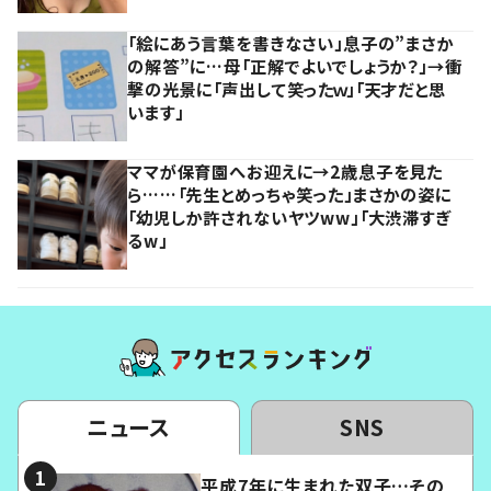
「絵にあう言葉を書きなさい」息子の”まさか
の解答”に…母「正解でよいでしょうか？」→衝
撃の光景に「声出して笑ったｗ」「天才だと思
います」
ママが保育園へお迎えに→2歳息子を見た
ら……「先生とめっちゃ笑った」まさかの姿に
「幼児しか許されないヤツww」「大渋滞すぎ
るw」
ニュース
SNS
平成7年に生まれた双子…その