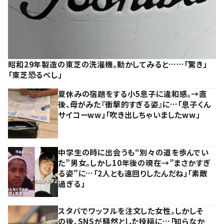
昭和29年製造の東芝の洗濯機。動かしてみると……「驚き」
「東芝恐るべし」
夏休みの宿題をする小5息子に違和感。→直
後、母がみた『衝撃的すぎる姿』に…「息子くん
サイコーww」「吹き出しちゃいましたww」
中学生の時に出会うも“別々の道を歩んでい
た”男女。しかし10年後の現在→”まさかすぎ
る姿”に…「2人とも遠回りしたんだね」「素敵
過ぎる」
スタバでワッフルを注文した女性。しかしそ
の後、SNSが騒然とした投稿に…「知らなか