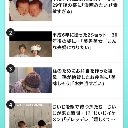
29年後の姿に「漫画みたい」「素
敵すぎる」
平成6年に撮った2ショット 30
年後の姿に…「美男美女」「こん
な夫婦になりたい」
孫のためにお弁当を作った祖
母 孫が絶賛したお弁当に「美
味しそう」「お弁当すごい」
じいじを駅で待つ孫たち じい
じが来た瞬間…！？「じいじイケ
メン」「デレッデレ」「嬉しくて可
愛くてたまらない」「幸せになれ