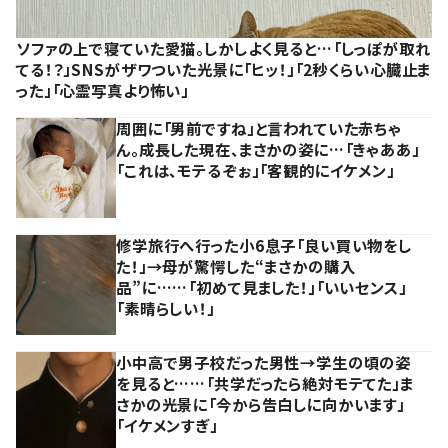
ソファの上で寝ていた愛猫。しかしよく見ると…「しっぽが取れ
てる！？」SNSがザワついた光景に「ヒッ！」「2秒くらい心臓止ま
った」「心霊写真より怖い」
周囲に「男前ですね」と言われていた赤ちゃ
ん。成長した現在、まさかの姿に…「きゃああ」
「これは、モテるぞぉ」「客観的にイケメン」
修学旅行へ行った小6息子「良い買い物をし
た！」→母が驚愕した“まさかの購入
品”に……「初めて見ました！」「いいセンス」
「素晴らしい！」
小中高で男子校だった男性→学生の頃の姿
を見ると……「共学だったら絶対モテてた」ま
さかの光景に「今から告白しに向かいます」
「イケメンすぎ」