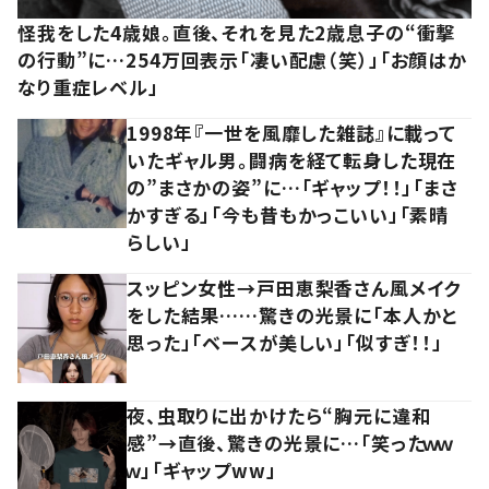
怪我をした4歳娘。直後、それを見た2歳息子の“衝撃
の行動”に…254万回表示「凄い配慮（笑）」「お顔はか
なり重症レベル」
1998年『一世を風靡した雑誌』に載って
いたギャル男。闘病を経て転身した現在
の”まさかの姿”に…「ギャップ！！」「まさ
かすぎる」「今も昔もかっこいい」「素晴
らしい」
スッピン女性→戸田恵梨香さん風メイク
をした結果……驚きの光景に「本人かと
思った」「ベースが美しい」「似すぎ！！」
夜、虫取りに出かけたら“胸元に違和
感”→直後、驚きの光景に…「笑ったｗｗ
ｗ」「ギャップww」