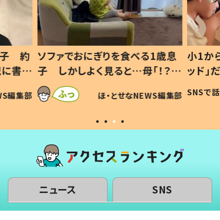
1歳息
小1から不登校、息子は「ギフテ
ひ孫に
「！？」
ッド」だった 父が“ウチ給食”を
が、抱
に「可愛
作り続ける理由とは #令和の親
「涙が
SNSで話題
ほ・とせなNEWS編集部
WS編集部
#令和の子
い」
ニュース
SNS