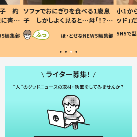
1歳息
小1から不登校、息子は「ギフテ
ひ孫に
「！？」
ッド」だった 父が“ウチ給食”を
が、抱
に「可愛
作り続ける理由とは #令和の親
「涙が
SNSで話題
ほ・とせなNEWS編集部
WS編集部
#令和の子
い」
ライター募集！
“人”のグッドニュースの取材・執筆をしてみませんか？