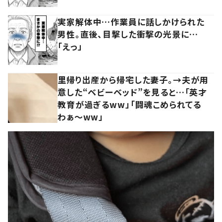
実家解体中…作業員に話しかけられた
男性。直後、目撃した衝撃の光景に…
「えっ」
里帰り出産から帰宅した妻子。→夫が用
意した“ベビーベッド”を見ると…「英才
教育が過ぎるww」「闘魂こめられてる
わぁ～ww」