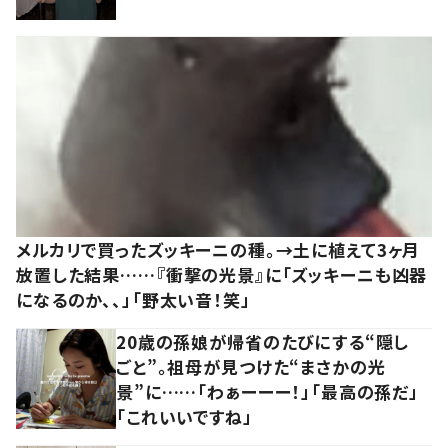
メルカリで買ったズッキーニの種。→土に植えて3ヶ月
放置した結果……『衝撃の光景』に「ズッキーニも凶器
になるのか、、」「野太い音！笑」
20歳の孫娘が帰省のたびにする“隠し
ごと”。祖母が見つけた“まさかの光
景”に……「わぁーーー！」「最高の孫だ」
「これいいですね」