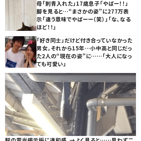
母「刺青入れた」17歳息子「やばー！！」
脚を見ると…“まさかの姿”に277万表
示「違う意味でやばーー（笑）」「な、なる
ほど！！」
「好き同士」だけど付き合っていなかった
男女。それから15年…小中高と同じだっ
た2人の“現在の姿”に……「大人になっ
ても可愛い」
駅の電光掲示板に違和感。→よく見ると……思わず二