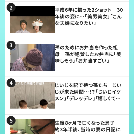
平成6年に撮った2ショット 30
年後の姿に…「美男美女」「こん
な夫婦になりたい」
孫のためにお弁当を作った祖
母 孫が絶賛したお弁当に「美
味しそう」「お弁当すごい」
じいじを駅で待つ孫たち じい
じが来た瞬間…！？「じいじイケ
メン」「デレッデレ」「嬉しくて可
愛くてたまらない」「幸せになれ
る」
生後8ヶ月で亡くなった息子
約3年半後、当時の妻の日記に