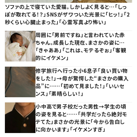
ソファの上で寝ていた愛猫。しかしよく見ると…「しっ
ぽが取れてる！？」SNSがザワついた光景に「ヒッ！」「2
秒くらい心臓止まった」「心霊写真より怖い」
周囲に「男前ですね」と言われていた赤
ちゃん。成長した現在、まさかの姿に…
「きゃああ」「これは、モテるぞぉ」「客観
的にイケメン」
修学旅行へ行った小6息子「良い買い物
をした！」→母が驚愕した“まさかの購入
品”に……「初めて見ました！」「いいセ
ンス」「素晴らしい！」
小中高で男子校だった男性→学生の頃
の姿を見ると……「共学だったら絶対モ
テてた」まさかの光景に「今から告白し
に向かいます」「イケメンすぎ」