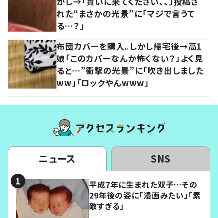
かし→「貰いに来てください、、」投稿さ
れた“まさかの光景”に「マジで言うて
る…？」
布団カバーを購入。しかし帰宅後→高1
娘「このカバーなんか怖くない？」よく見
ると…”衝撃の光景”に「吹き出しました
ww」「ロックやんwww」
ニュース
SNS
平成7年に生まれた双子…その
29年後の姿に「漫画みたい」「素
敵すぎる」