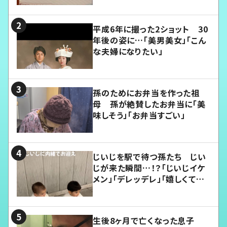
平成6年に撮った2ショット 30
年後の姿に…「美男美女」「こん
な夫婦になりたい」
孫のためにお弁当を作った祖
母 孫が絶賛したお弁当に「美
味しそう」「お弁当すごい」
じいじを駅で待つ孫たち じい
じが来た瞬間…！？「じいじイケ
メン」「デレッデレ」「嬉しくて可
愛くてたまらない」「幸せになれ
る」
生後8ヶ月で亡くなった息子