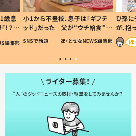
1歳息
小1から不登校、息子は「ギフテ
ひ孫に
「！？」
ッド」だった 父が“ウチ給食”を
が、抱
に「可愛
作り続ける理由とは #令和の親
「涙が
SNSで話題
ほ・とせなNEWS編集部
WS編集部
#令和の子
い」
ライター募集！
“人”のグッドニュースの取材・執筆をしてみませんか？