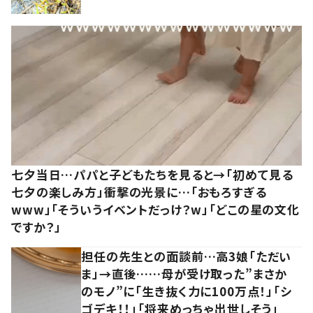
七夕当日…パパと子どもたちを見ると→「初めて見る
七夕の楽しみ方」衝撃の光景に…「おもろすぎる
www」「そういうイベントだっけ？w」「どこの星の文化
ですか？」
担任の先生との面談前…高3娘「ただい
ま」→直後……母が受け取った”まさか
のモノ”に「生き抜く力に100万点！」「シ
ゴデキ！！」「将来めっちゃ出世しそう」