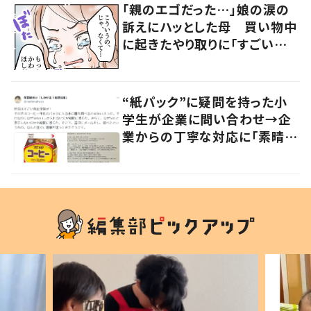
「親のエゴだった…」娘の涙の
訴えにハッとした母 買い物中
に起きたやり取りに「すごい分
かる」「改めて気付かされた」
“紙パック”に疑問を持った小
学生が企業に問い合わせ→企
業からの丁寧な対応に「素晴ら
しい」の声