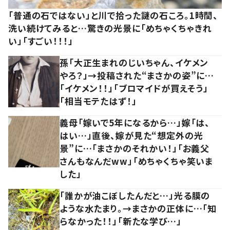
「普通の石ではない」と川で拾った謎の石ころ。1時間、
洗い続けてみると…驚きの光景に「めちゃくちゃきれ
い」「すごい！！！」
孫「大正生まれのじいちゃん、イケメン
やろ？」→投稿された“まさかの姿”に…
「イケメン！！」「ブロマイドが買えそう」
「相当モテたはず！」
義母「嫁いで5年になるから…」嫁「は、
はい…」直後、嫁が見た“想定外の光
景”に…「まさかのそれかい！」「お義父
さんもなんだww」「めちゃくちゃ笑いま
した」
「誰かが油こぼしたんだと…」光る膜の
ような水たまり。→まさかの正体に…「知
らなかった！！」「新たな学び…」