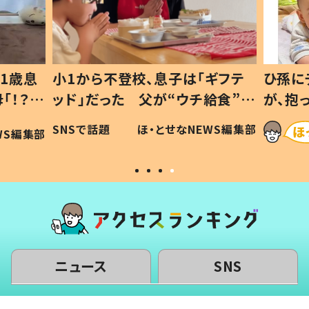
1歳息
小1から不登校、息子は「ギフテ
ひ孫に
「！？」
ッド」だった 父が“ウチ給食”を
が、抱
に「可愛
作り続ける理由とは #令和の親
「涙が
SNSで話題
ほ・とせなNEWS編集部
WS編集部
#令和の子
い」
ニュース
SNS