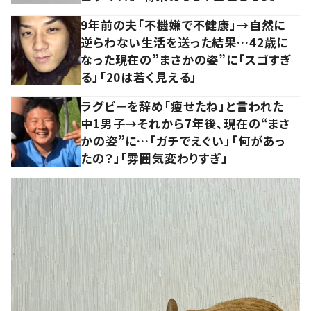
9年前の夫「不機嫌で不健康」→自然に
逆らわない生活を送った結果…42歳に
なった現在の”まさかの姿”に「スゴすぎ
る」「20は若く見える」
ラグビーを辞め「痩せたね」と言われた
中1男子→それから7年後、現在の“まさ
かの姿”に…「ガチでえぐい」「何があっ
たの？」「雰囲気変わりすぎ」