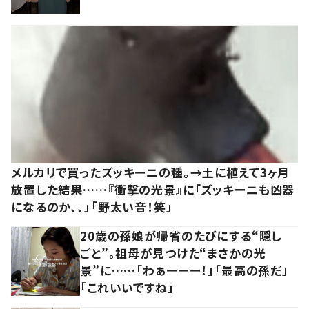
メルカリで買ったズッキーニの種。→土に植えて3ヶ月
放置した結果……『衝撃の光景』に「ズッキーニも凶器
になるのか、、」「野太い音！笑」
20歳の孫娘が帰省のたびにする“隠し
ごと”。祖母が見つけた“まさかの光
景”に……「わぁーーー！」「最高の孫だ」
「これいいですね」