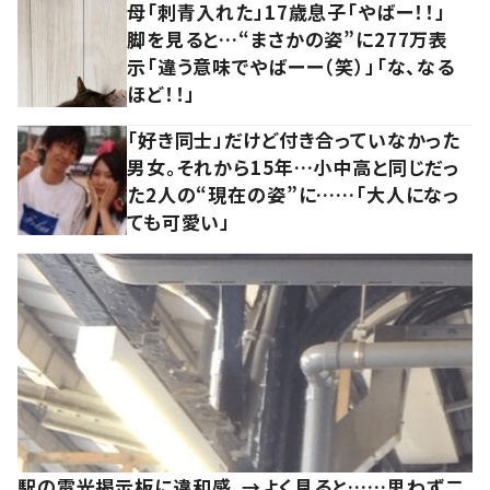
母「刺青入れた」17歳息子「やばー！！」
脚を見ると…“まさかの姿”に277万表
示「違う意味でやばーー（笑）」「な、なる
ほど！！」
「好き同士」だけど付き合っていなかった
男女。それから15年…小中高と同じだっ
た2人の“現在の姿”に……「大人になっ
ても可愛い」
駅の電光掲示板に違和感。→よく見ると……思わず二