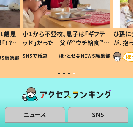
1歳息
小1から不登校、息子は「ギフテ
ひ孫に
「！？」
ッド」だった 父が“ウチ給食”を
が、抱
に「可愛
作り続ける理由とは #令和の親
「涙が
SNSで話題
ほ・とせなNEWS編集部
WS編集部
#令和の子
い」
ニュース
SNS