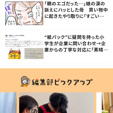
「親のエゴだった…」娘の涙の
訴えにハッとした母 買い物中
に起きたやり取りに「すごい分
かる」「改めて気付かされた」
“紙パック”に疑問を持った小
学生が企業に問い合わせ→企
業からの丁寧な対応に「素晴ら
しい」の声