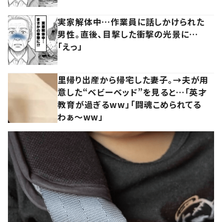
実家解体中…作業員に話しかけられた
男性。直後、目撃した衝撃の光景に…
「えっ」
里帰り出産から帰宅した妻子。→夫が用
意した“ベビーベッド”を見ると…「英才
教育が過ぎるww」「闘魂こめられてる
わぁ～ww」