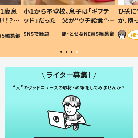
1歳息
小1から不登校、息子は「ギフテ
ひ孫に
「！？」
ッド」だった 父が“ウチ給食”を
が、抱
に「可愛
作り続ける理由とは #令和の親
「涙が
SNSで話題
ほ・とせなNEWS編集部
WS編集部
#令和の子
い」
ライター募集！
“人”のグッドニュースの取材・執筆をしてみませんか？