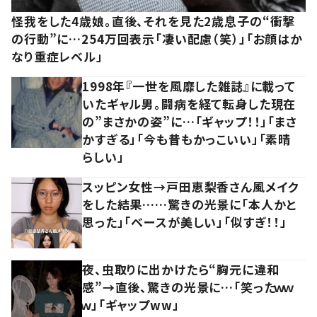
怪我をした4歳娘。直後、それを見た2歳息子の“衝撃
の行動”に…254万回表示「凄い配慮（笑）」「お顔はか
なり重症レベル」
1998年『一世を風靡した雑誌』に載って
いたギャル男。闘病を経て転身した現在
の”まさかの姿”に…「ギャップ！！」「まさ
かすぎる」「今も昔もかっこいい」「素晴
らしい」
スッピン女性→戸田恵梨香さん風メイク
をした結果……驚きの光景に「本人かと
思った」「ベースが美しい」「似すぎ！！」
夜、虫取りに出かけたら“胸元に違和
感”→直後、驚きの光景に…「笑ったｗｗ
ｗ」「ギャップww」