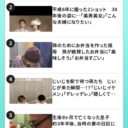
平成6年に撮った2ショット 30
年後の姿に…「美男美女」「こん
な夫婦になりたい」
孫のためにお弁当を作った祖
母 孫が絶賛したお弁当に「美
味しそう」「お弁当すごい」
じいじを駅で待つ孫たち じい
じが来た瞬間…！？「じいじイケ
メン」「デレッデレ」「嬉しくて可
愛くてたまらない」「幸せになれ
る」
生後8ヶ月で亡くなった息子
約3年半後、当時の妻の日記に