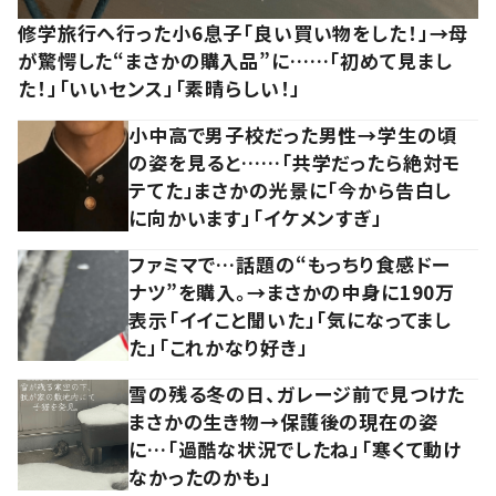
修学旅行へ行った小6息子「良い買い物をした！」→母
が驚愕した“まさかの購入品”に……「初めて見まし
た！」「いいセンス」「素晴らしい！」
小中高で男子校だった男性→学生の頃
の姿を見ると……「共学だったら絶対モ
テてた」まさかの光景に「今から告白し
に向かいます」「イケメンすぎ」
ファミマで…話題の“もっちり食感ドー
ナツ”を購入。→まさかの中身に190万
表示「イイこと聞いた」「気になってまし
た」「これかなり好き」
雪の残る冬の日、ガレージ前で見つけた
まさかの生き物→保護後の現在の姿
に…「過酷な状況でしたね」「寒くて動け
なかったのかも」