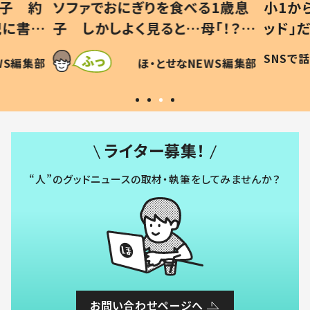
1歳息
小1から不登校、息子は「ギフテ
ひ孫に
「！？」
ッド」だった 父が“ウチ給食”を
が、抱
に「可愛
作り続ける理由とは #令和の親
「涙が
SNSで話題
ほ・とせなNEWS編集部
WS編集部
#令和の子
い」
ライター募集！
“人”のグッドニュースの取材・執筆をしてみませんか？
お問い合わせページへ