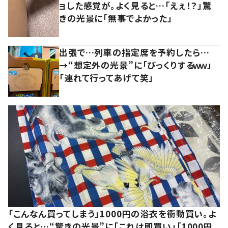
ョした感覚が。よく見ると…「えぇ！？」驚
きの光景に「無事でよかった」
出張で…列車の指定席を予約したら…
→“想定外の光景”に「びっくりするｗｗ」
「連れて行ってあげて笑」
「こんなん買ってしまう」1000円の浴衣を衝動買い。よ
く見ると…“驚きの光景”に「これは即買い」「1000円