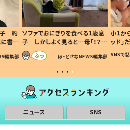
1歳息
小1から不登校、息子は「ギフテ
ひ孫に
「！？」
ッド」だった 父が“ウチ給食”を
が、抱
に「可愛
作り続ける理由とは #令和の親
「涙が
SNSで話題
ほ・とせなNEWS編集部
WS編集部
#令和の子
い」
ニュース
SNS