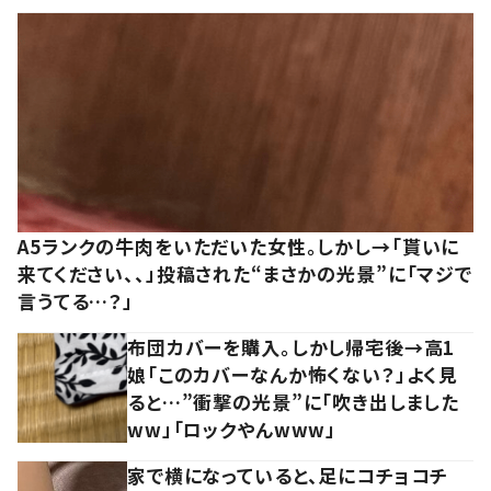
A5ランクの牛肉をいただいた女性。しかし→「貰いに
来てください、、」投稿された“まさかの光景”に「マジで
言うてる…？」
布団カバーを購入。しかし帰宅後→高1
娘「このカバーなんか怖くない？」よく見
ると…”衝撃の光景”に「吹き出しました
ww」「ロックやんwww」
家で横になっていると、足にコチョコチ