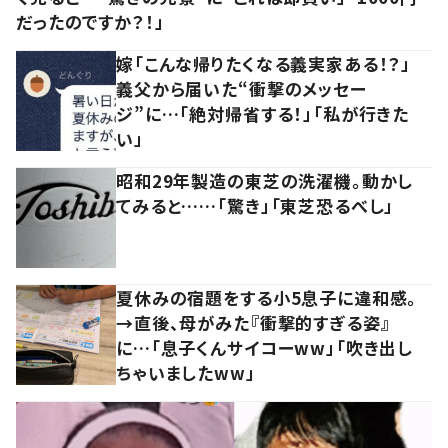
だったのですか？！」
嫁「こんな帰りたくなる義実家ある！？」
義父から届いた“衝撃のメッセー
ジ”に…「絶対帰省する！」「私が行きた
い」
昭和29年製造の東芝の洗濯機。動かし
てみると……「驚き」「東芝恐るべし」
夏休みの宿題をする小5息子に違和感。
→直後、母がみた『衝撃的すぎる姿』
に…「息子くんサイコーww」「吹き出し
ちゃいましたww」