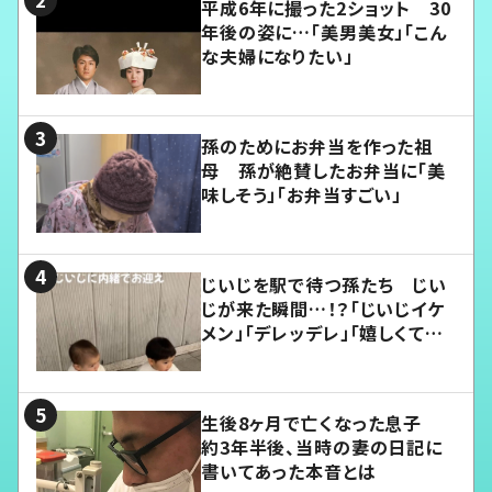
平成6年に撮った2ショット 30
年後の姿に…「美男美女」「こん
な夫婦になりたい」
孫のためにお弁当を作った祖
母 孫が絶賛したお弁当に「美
味しそう」「お弁当すごい」
じいじを駅で待つ孫たち じい
じが来た瞬間…！？「じいじイケ
メン」「デレッデレ」「嬉しくて可
愛くてたまらない」「幸せになれ
る」
生後8ヶ月で亡くなった息子
約3年半後、当時の妻の日記に
書いてあった本音とは