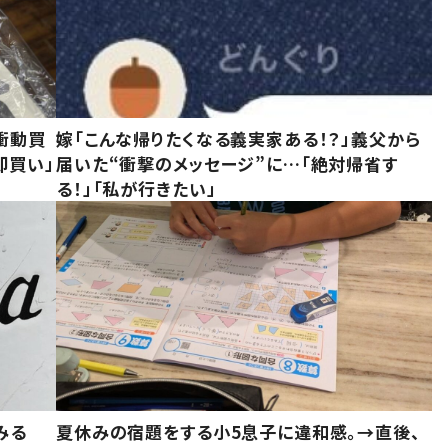
衝動買
嫁「こんな帰りたくなる義実家ある！？」義父から
即買い」
届いた“衝撃のメッセージ”に…「絶対帰省す
る！」「私が行きたい」
みる
夏休みの宿題をする小5息子に違和感。→直後、