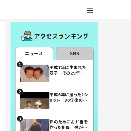
ニュース
SNS
平成7年に生まれた
双子…その29年後
の姿に「漫画みたい」
「素敵すぎる」
平成6年に撮った2シ
ョット 30年後の姿
に…「美男美女」「こ
んな夫婦になりた
い」
孫のためにお弁当を
作った祖母 孫が絶