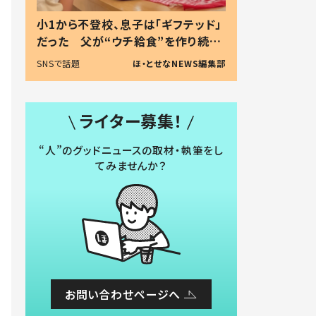
小1から不登校、息子は「ギフテッド」
だった 父が“ウチ給食”を作り続け
る理由とは #令和の親 #令和の子
SNSで話題
ほ・とせなNEWS編集部
ライター募集！
“人”のグッドニュースの取材・執筆をし
てみませんか？
お問い合わせページへ