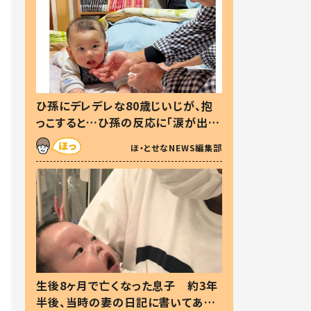
ひ孫にデレデレな80歳じいじが、抱
っこすると…ひ孫の反応に「涙が出ま
した」「可愛くて仕方ない」
ほ・とせなNEWS編集部
生後8ヶ月で亡くなった息子 約3年
半後、当時の妻の日記に書いてあっ