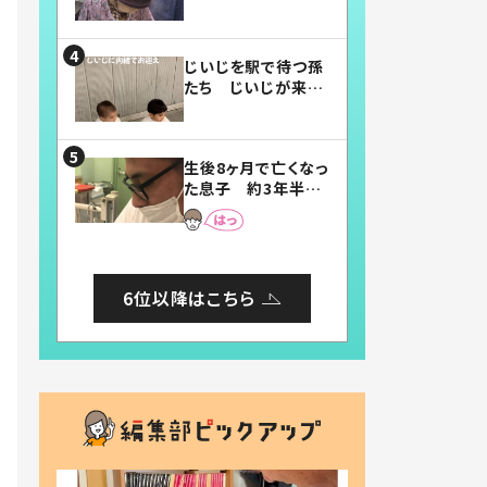
賛したお弁当に「美
味しそう」「お弁当す
ごい」
じいじを駅で待つ孫
たち じいじが来た
瞬間…！？「じいじイ
ケメン」「デレッデレ」
「嬉しくて可愛くてた
生後8ヶ月で亡くなっ
まらない」「幸せにな
た息子 約3年半
れる」
後、当時の妻の日記
に書いてあった本音
とは
6位以降はこちら