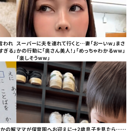
言われ
スーパーに夫を連れて行くと…妻「おーいw」まさ
すぎる」
かの行動に「奥さん美人！」「めっちゃわかるww」
「楽しそうww」
さかの解
ママが保育園へお迎えに→2歳息子を見たら……