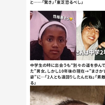
と……「驚き」「東芝恐るべし」
中学生の時に出会うも“別々の道を歩ん
た”男女。しかし10年後の現在→”まさか
姿”に…「2人とも遠回りしたんだね」「素
る」