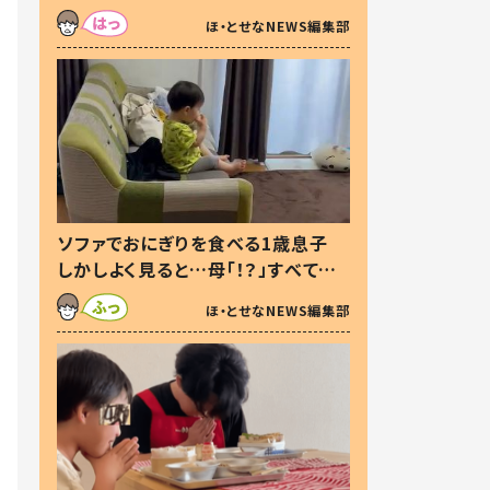
た本音とは
ほ・とせなNEWS編集部
ソファでおにぎりを食べる1歳息子
しかしよく見ると…母「！？」すべてを
察した母の投稿に「可愛いから許
ほ・とせなNEWS編集部
す！」「現行犯〜」