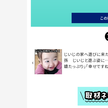
この
じいじの家へ遊びに来た
孫 じいじと遊ぶ姿に
嬌たっぷり」「幸せですね