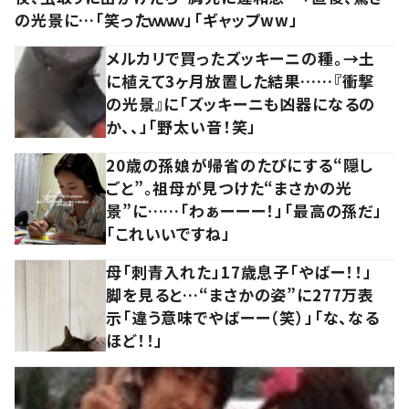
の光景に…「笑ったｗｗｗ」「ギャップww」
メルカリで買ったズッキーニの種。→土
に植えて3ヶ月放置した結果……『衝撃
の光景』に「ズッキーニも凶器になるの
か、、」「野太い音！笑」
20歳の孫娘が帰省のたびにする“隠し
ごと”。祖母が見つけた“まさかの光
景”に……「わぁーーー！」「最高の孫だ」
「これいいですね」
母「刺青入れた」17歳息子「やばー！！」
脚を見ると…“まさかの姿”に277万表
示「違う意味でやばーー（笑）」「な、なる
ほど！！」