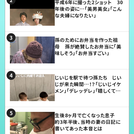
平成6年に撮った2ショット 30
年後の姿に…「美男美女」「こん
な夫婦になりたい」
孫のためにお弁当を作った祖
母 孫が絶賛したお弁当に「美
味しそう」「お弁当すごい」
じいじを駅で待つ孫たち じい
じが来た瞬間…！？「じいじイケ
メン」「デレッデレ」「嬉しくて可
愛くてたまらない」「幸せになれ
る」
生後8ヶ月で亡くなった息子
約3年半後、当時の妻の日記に
書いてあった本音とは