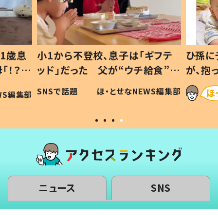
1歳息
小1から不登校、息子は「ギフテ
ひ孫に
「！？」
ッド」だった 父が“ウチ給食”を
が、抱
に「可愛
作り続ける理由とは #令和の親
「涙が
SNSで話題
ほ・とせなNEWS編集部
WS編集部
#令和の子
い」
ニュース
SNS