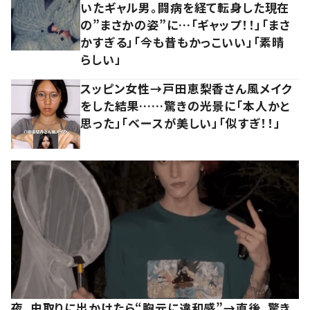
いたギャル男。闘病を経て転身した現在
の”まさかの姿”に…「ギャップ！！」「まさ
かすぎる」「今も昔もかっこいい」「素晴
らしい」
スッピン女性→戸田恵梨香さん風メイク
をした結果……驚きの光景に「本人かと
思った」「ベースが美しい」「似すぎ！！」
夜、虫取りに出かけたら“胸元に違和感”→直後、驚き