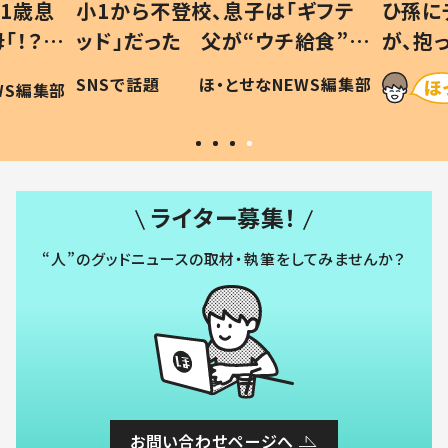
1歳息
小1から不登校、息子は「ギフテ
ひ孫に
「！？」
ッド」だった 父が“ウチ給食”を
が、抱
に「可愛
作り続ける理由とは #令和の親
「涙が
SNSで話題
ほ・とせなNEWS編集部
WS編集部
#令和の子
い」
ライター募集！
“人”のグッドニュースの取材・執筆をしてみませんか？
お問い合わせページへ