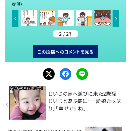
提供）
2 / 27
この投稿へのコメントを見る
じいじの家へ遊びに来た2歳孫
じいじと遊ぶ姿に…「愛嬌たっぷ
り」「幸せですね」