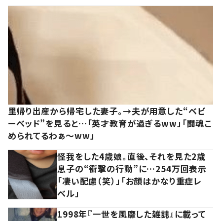
里帰り出産から帰宅した妻子。→夫が用意した“ベビ
ーベッド”を見ると…「英才教育が過ぎるww」「闘魂こ
められてるわぁ～ww」
怪我をした4歳娘。直後、それを見た2歳
息子の“衝撃の行動”に…254万回表示
「凄い配慮（笑）」「お顔はかなり重症レ
ベル」
1998年『一世を風靡した雑誌』に載って