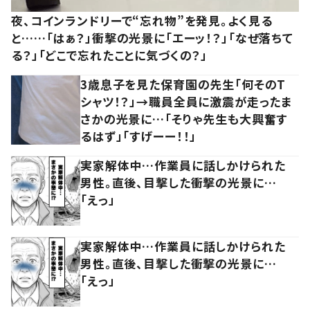
夜、コインランドリーで“忘れ物”を発見。よく見る
と……「はぁ？」衝撃の光景に「エーッ！？」「なぜ落ちて
る？」「どこで忘れたことに気づくの？」
3歳息子を見た保育園の先生「何そのT
シャツ！？」→職員全員に激震が走ったま
さかの光景に…「そりゃ先生も大興奮す
るはず」「すげーー！！」
実家解体中…作業員に話しかけられた
男性。直後、目撃した衝撃の光景に…
「えっ」
実家解体中…作業員に話しかけられた
男性。直後、目撃した衝撃の光景に…
「えっ」