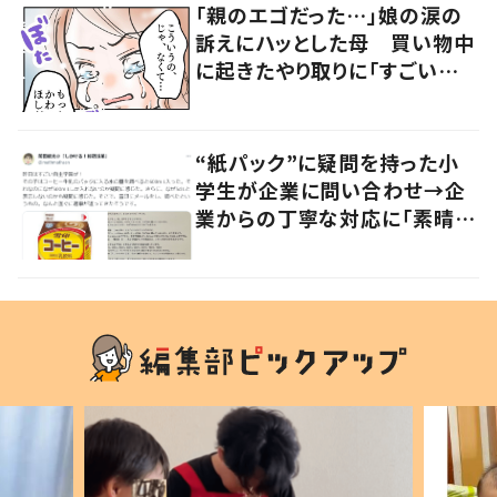
「親のエゴだった…」娘の涙の
訴えにハッとした母 買い物中
に起きたやり取りに「すごい分
かる」「改めて気付かされた」
“紙パック”に疑問を持った小
学生が企業に問い合わせ→企
業からの丁寧な対応に「素晴ら
しい」の声