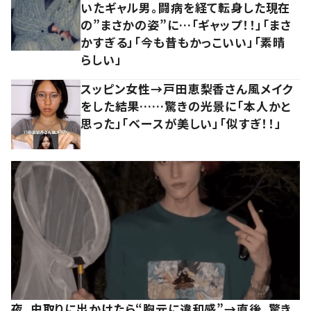
いたギャル男。闘病を経て転身した現在
の”まさかの姿”に…「ギャップ！！」「まさ
かすぎる」「今も昔もかっこいい」「素晴
らしい」
スッピン女性→戸田恵梨香さん風メイク
をした結果……驚きの光景に「本人かと
思った」「ベースが美しい」「似すぎ！！」
夜、虫取りに出かけたら“胸元に違和感”→直後、驚き