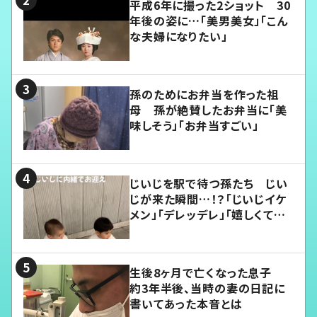
平成6年に撮った2ショット 30
年後の姿に…「美男美女」「こん
な夫婦になりたい」
孫のためにお弁当を作った祖
母 孫が絶賛したお弁当に「美
味しそう」「お弁当すごい」
じいじを駅で待つ孫たち じい
じが来た瞬間…！？「じいじイケ
メン」「デレッデレ」「嬉しくて可
愛くてたまらない」「幸せになれ
る」
生後8ヶ月で亡くなった息子
約3年半後、当時の妻の日記に
書いてあった本音とは