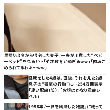
里帰り出産から帰宅した妻子。→夫が用意した“ベビ
ーベッド”を見ると…「英才教育が過ぎるww」「闘魂こ
められてるわぁ～ww」
怪我をした4歳娘。直後、それを見た2歳
息子の“衝撃の行動”に…254万回表示
「凄い配慮（笑）」「お顔はかなり重症レ
ベル」
1998年『一世を風靡した雑誌』に載って