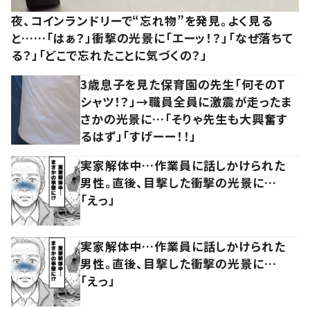
夜、コインランドリーで“忘れ物”を発見。よく見る
と……「はぁ？」衝撃の光景に「エーッ！？」「なぜ落ちて
る？」「どこで忘れたことに気づくの？」
3歳息子を見た保育園の先生「何そのT
シャツ！？」→職員全員に激震が走ったま
さかの光景に…「そりゃ先生も大興奮す
るはず」「すげーー！！」
実家解体中…作業員に話しかけられた
男性。直後、目撃した衝撃の光景に…
「えっ」
実家解体中…作業員に話しかけられた
男性。直後、目撃した衝撃の光景に…
「えっ」