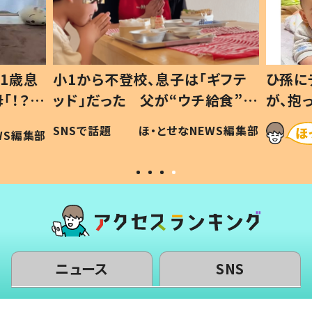
1歳息
小1から不登校、息子は「ギフテ
ひ孫に
「！？」
ッド」だった 父が“ウチ給食”を
が、抱
に「可愛
作り続ける理由とは #令和の親
「涙が
SNSで話題
ほ・とせなNEWS編集部
WS編集部
#令和の子
い」
ニュース
SNS