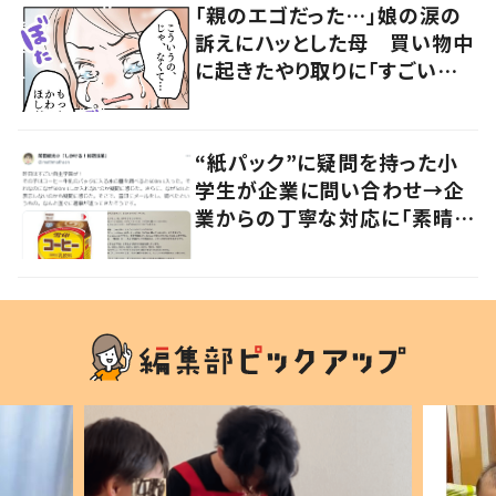
「親のエゴだった…」娘の涙の
訴えにハッとした母 買い物中
に起きたやり取りに「すごい分
かる」「改めて気付かされた」
“紙パック”に疑問を持った小
学生が企業に問い合わせ→企
業からの丁寧な対応に「素晴ら
しい」の声