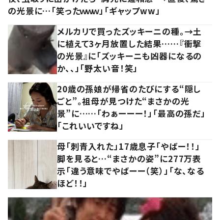
の光景に…「笑ったｗｗｗ」「ギャップww」
メルカリで買ったズッキーニの種。→土
に植えて3ヶ月放置した結果……『衝撃
の光景』に「ズッキーニも凶器になるの
か、、」「野太い音！笑」
20歳の孫娘が帰省のたびにする“隠し
ごと”。祖母が見つけた“まさかの光
景”に……「わぁーーー！」「最高の孫だ」
「これいいですね」
母「刺青入れた」17歳息子「やばー！！」
脚を見ると…“まさかの姿”に277万表
示「違う意味でやばーー（笑）」「な、なる
ほど！！」