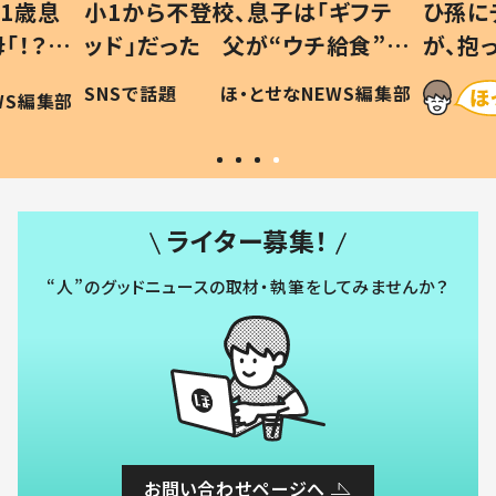
1歳息
小1から不登校、息子は「ギフテ
ひ孫に
「！？」
ッド」だった 父が“ウチ給食”を
が、抱
に「可愛
作り続ける理由とは #令和の親
「涙が
SNSで話題
ほ・とせなNEWS編集部
WS編集部
#令和の子
い」
ライター募集！
“人”のグッドニュースの取材・執筆をしてみませんか？
お問い合わせページへ