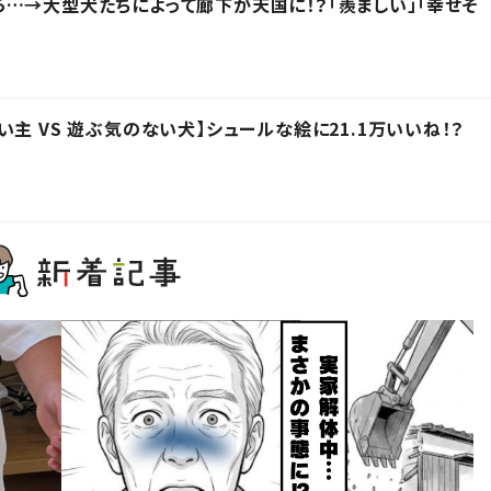
…→大型犬たちによって廊下が天国に！？「羨ましい」「幸せそ
主 VS 遊ぶ気のない犬】シュールな絵に21.1万いいね！？