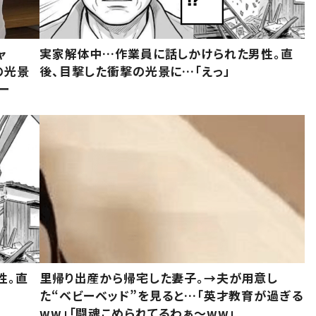
ャ
実家解体中…作業員に話しかけられた男性。直
の光景
後、目撃した衝撃の光景に…「えっ」
ー
性。直
里帰り出産から帰宅した妻子。→夫が用意し
た“ベビーベッド”を見ると…「英才教育が過ぎる
ww」「闘魂こめられてるわぁ～ww」