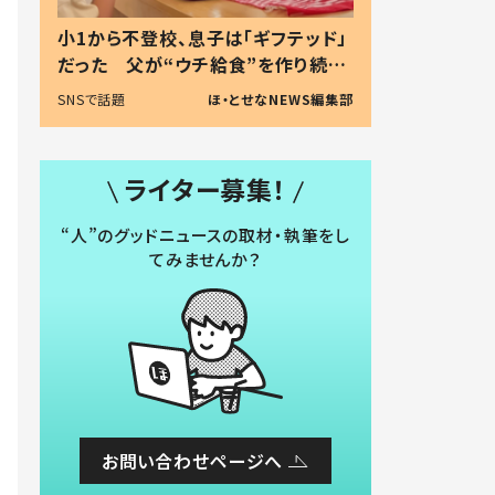
小1から不登校、息子は「ギフテッド」
だった 父が“ウチ給食”を作り続け
る理由とは #令和の親 #令和の子
SNSで話題
ほ・とせなNEWS編集部
ライター募集！
“人”のグッドニュースの取材・執筆をし
てみませんか？
お問い合わせページへ