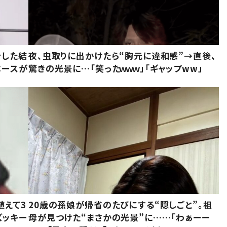
をした結
夜、虫取りに出かけたら“胸元に違和感”→直後、
ベースが
驚きの光景に…「笑ったｗｗｗ」「ギャップww」
植えて3
20歳の孫娘が帰省のたびにする“隠しごと”。祖
ズッキー
母が見つけた“まさかの光景”に……「わぁーー