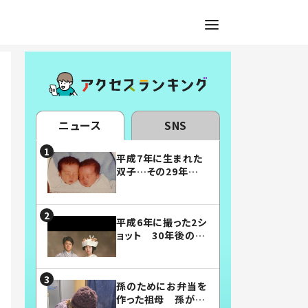
ニュース
SNS
平成7年に生まれた
双子…その29年後
の姿に「漫画みたい」
「素敵すぎる」
平成6年に撮った2シ
ョット 30年後の姿
に…「美男美女」「こ
んな夫婦になりた
い」
孫のためにお弁当を
作った祖母 孫が絶