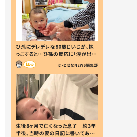
ひ孫にデレデレな80歳じいじが、抱
っこすると…ひ孫の反応に「涙が出ま
した」「可愛くて仕方ない」
ほ・とせなNEWS編集部
生後8ヶ月で亡くなった息子 約3年
半後、当時の妻の日記に書いてあっ