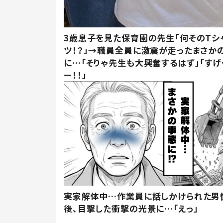
3歳息子を見た保育園の先生「何そのTシ
ツ！？」→職員全員に激震が走ったまさか
に…「そりゃ先生も大興奮するはず」「すげ
ー！！」
実家解体中…作業員に話しかけられた男
後、目撃した衝撃の光景に…「えっ」