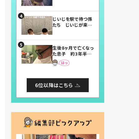
賛したお弁当に「美
味しそう」「お弁当す
ごい」
じいじを駅で待つ孫
たち じいじが来た
瞬間…！？「じいじイ
ケメン」「デレッデレ」
「嬉しくて可愛くてた
生後8ヶ月で亡くなっ
まらない」「幸せにな
た息子 約3年半
れる」
後、当時の妻の日記
に書いてあった本音
とは
6位以降はこちら