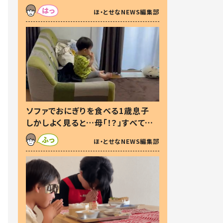
た本音とは
ほ・とせなNEWS編集部
ソファでおにぎりを食べる1歳息子
しかしよく見ると…母「！？」すべてを
察した母の投稿に「可愛いから許
ほ・とせなNEWS編集部
す！」「現行犯〜」