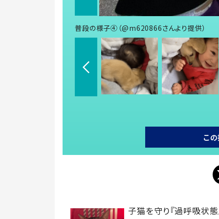
普段の様子④（@m620866さんより提供）
この
子猫を守り『過呼吸状態