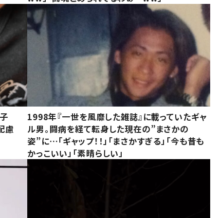
息子
1998年『一世を風靡した雑誌』に載っていたギャ
配慮
ル男。闘病を経て転身した現在の”まさかの
姿”に…「ギャップ！！」「まさかすぎる」「今も昔も
かっこいい」「素晴らしい」