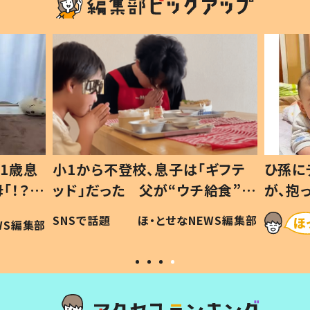
1歳息
小1から不登校、息子は「ギフテ
ひ孫に
「！？」
ッド」だった 父が“ウチ給食”を
が、抱
に「可愛
作り続ける理由とは #令和の親
「涙が
SNSで話題
ほ・とせなNEWS編集部
WS編集部
#令和の子
い」