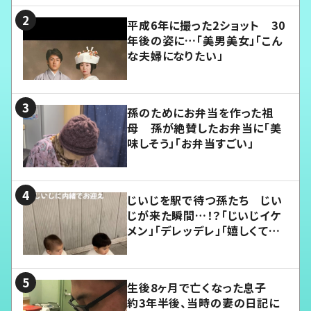
平成6年に撮った2ショット 30
年後の姿に…「美男美女」「こん
な夫婦になりたい」
孫のためにお弁当を作った祖
母 孫が絶賛したお弁当に「美
味しそう」「お弁当すごい」
じいじを駅で待つ孫たち じい
じが来た瞬間…！？「じいじイケ
メン」「デレッデレ」「嬉しくて可
愛くてたまらない」「幸せになれ
る」
生後8ヶ月で亡くなった息子
約3年半後、当時の妻の日記に