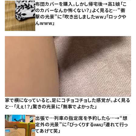
布団カバーを購入。しかし帰宅後→高1娘「こ
のカバーなんか怖くない？」よく見ると…”衝
撃の光景”に「吹き出しましたww」「ロックや
んwww」
家で横になっていると、足にコチョコチョした感覚が。よく見る
と…「えぇ！？」驚きの光景に「無事でよかった」
出張で…列車の指定席を予約したら…→“想
定外の光景”に「びっくりするｗｗ」「連れて行っ
てあげて笑」