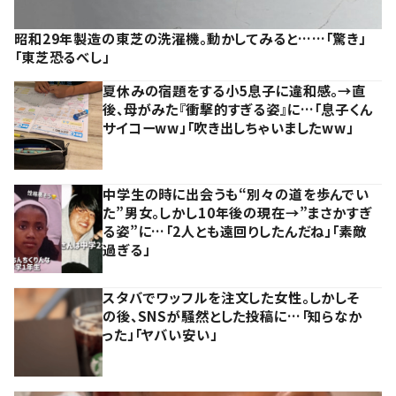
昭和29年製造の東芝の洗濯機。動かしてみると……「驚き」
「東芝恐るべし」
夏休みの宿題をする小5息子に違和感。→直
後、母がみた『衝撃的すぎる姿』に…「息子くん
サイコーww」「吹き出しちゃいましたww」
中学生の時に出会うも“別々の道を歩んでい
た”男女。しかし10年後の現在→”まさかすぎ
る姿”に…「2人とも遠回りしたんだね」「素敵
過ぎる」
スタバでワッフルを注文した女性。しかしそ
の後、SNSが騒然とした投稿に…「知らなか
った」「ヤバい安い」