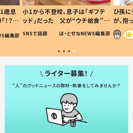
1歳息
小1から不登校、息子は「ギフテ
ひ孫に
「！？」
ッド」だった 父が“ウチ給食”を
が、抱
に「可愛
作り続ける理由とは #令和の親
「涙が
SNSで話題
ほ・とせなNEWS編集部
WS編集部
#令和の子
い」
ライター募集！
“人”のグッドニュースの取材・執筆をしてみませんか？