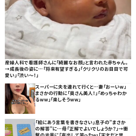
産婦人科で看護師さんに「綺麗なお顔」と言われた赤ちゃん。
→成長後の姿に…「将来有望すぎる」「クリクリのお目目で可
愛い」「渋い～！」
スーパーに夫を連れて行くと…妻「おーいw」
まさかの行動に「奥さん美人！」「めっちゃわか
るww」「楽しそうww」
「絵にあう言葉を書きなさい」息子の”まさか
の解答”に…母「正解でよいでしょうか？」→衝
撃の光景に「声出して笑ったｗ」「天才だと思