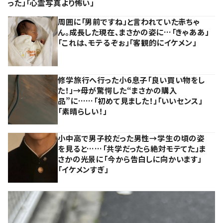
った」「心霊写真より怖い」
周囲に「男前ですね」と言われていた赤ちゃ
ん。成長した現在、まさかの姿に…「きゃああ」
「これは、モテるぞぉ」「客観的にイケメン」
修学旅行へ行った小6息子「良い買い物をし
た！」→母が驚愕した“まさかの購入
品”に……「初めて見ました！」「いいセンス」
「素晴らしい！」
小中高で男子校だった男性→学生の頃の姿
を見ると……「共学だったら絶対モテてた」ま
さかの光景に「今から告白しに向かいます」
「イケメンすぎ」