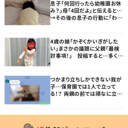
息子「何回行ったら幼稚園お休
み？」母「4回だよ」と伝えると…
→その後の息子の行動に「わか
るよその気持ち」「うちの子も！」
の声
4歳の娘「かぞくかいぎがした
い」まさかの議題に父親「最検
討事項！」 投稿すると…多くの
意見が寄せられる！
つかまり立ちしかできない我が
子…保育園では1人で立って
る！？ 両親の前では頑なに立た
ない1歳児が可愛すぎる…！