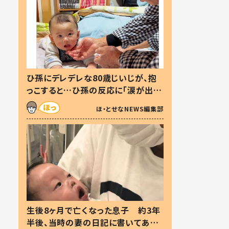
ひ孫にデレデレな80歳じいじが、抱
っこすると…ひ孫の反応に「涙が出ま
した」「可愛くて仕方ない」
ほ・とせなNEWS編集部
生後8ヶ月で亡くなった息子 約3年
半後、当時の妻の日記に書いてあっ