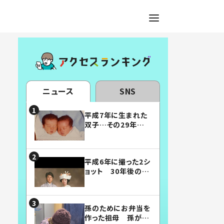
ニュース
SNS
平成7年に生まれた
双子…その29年後
の姿に「漫画みたい」
「素敵すぎる」
平成6年に撮った2シ
ョット 30年後の姿
に…「美男美女」「こ
んな夫婦になりた
い」
孫のためにお弁当を
作った祖母 孫が絶