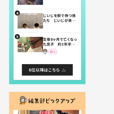
賛したお弁当に「美
味しそう」「お弁当す
ごい」
じいじを駅で待つ孫
たち じいじが来た
瞬間…！？「じいじイ
ケメン」「デレッデレ」
「嬉しくて可愛くてた
生後8ヶ月で亡くなっ
まらない」「幸せにな
た息子 約3年半
れる」
後、当時の妻の日記
に書いてあった本音
とは
6位以降はこちら