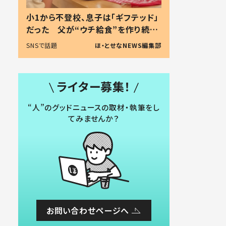
小1から不登校、息子は「ギフテッド」
だった 父が“ウチ給食”を作り続け
る理由とは #令和の親 #令和の子
SNSで話題
ほ・とせなNEWS編集部
ライター募集！
“人”のグッドニュースの取材・執筆をし
てみませんか？
お問い合わせページへ