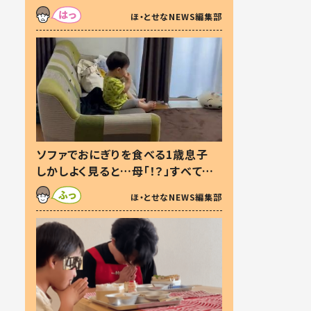
た本音とは
ほ・とせなNEWS編集部
ソファでおにぎりを食べる1歳息子
しかしよく見ると…母「！？」すべてを
察した母の投稿に「可愛いから許
ほ・とせなNEWS編集部
す！」「現行犯〜」