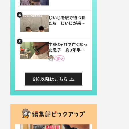
賛したお弁当に「美
味しそう」「お弁当す
ごい」
じいじを駅で待つ孫
たち じいじが来た
瞬間…！？「じいじイ
ケメン」「デレッデレ」
「嬉しくて可愛くてた
生後8ヶ月で亡くなっ
まらない」「幸せにな
た息子 約3年半
れる」
後、当時の妻の日記
に書いてあった本音
とは
6位以降はこちら