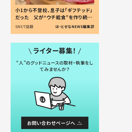
小1から不登校、息子は「ギフテッド」
だった 父が“ウチ給食”を作り続け
る理由とは #令和の親 #令和の子
SNSで話題
ほ・とせなNEWS編集部
ライター募集！
“人”のグッドニュースの取材・執筆をし
てみませんか？
お問い合わせページへ