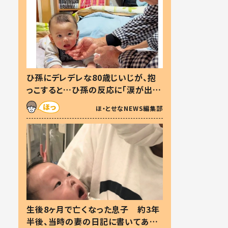
ひ孫にデレデレな80歳じいじが、抱
っこすると…ひ孫の反応に「涙が出ま
した」「可愛くて仕方ない」
ほ・とせなNEWS編集部
生後8ヶ月で亡くなった息子 約3年
半後、当時の妻の日記に書いてあっ