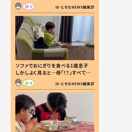
た本音とは
ほ・とせなNEWS編集部
ソファでおにぎりを食べる1歳息子
しかしよく見ると…母「！？」すべてを
察した母の投稿に「可愛いから許
ほ・とせなNEWS編集部
す！」「現行犯〜」