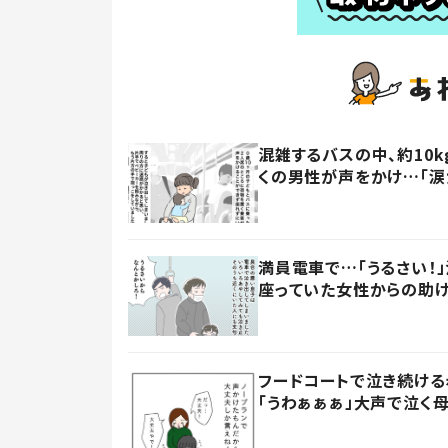
混雑するバスの中、約10
くの男性が声をかけ…「涙
満員電車で…「うるさい！
座っていた女性からの助け
フードコートで泣き続け
「うわぁぁぁ」大声で泣く