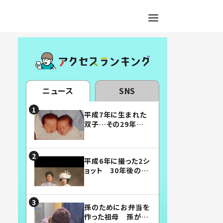
ニュース
SNS
平成7年に生まれた
双子…その29年後
の姿に「漫画みたい」
「素敵すぎる」
平成6年に撮った2シ
ョット 30年後の姿
に…「美男美女」「こ
んな夫婦になりた
い」
孫のためにお弁当を
作った祖母 孫が絶