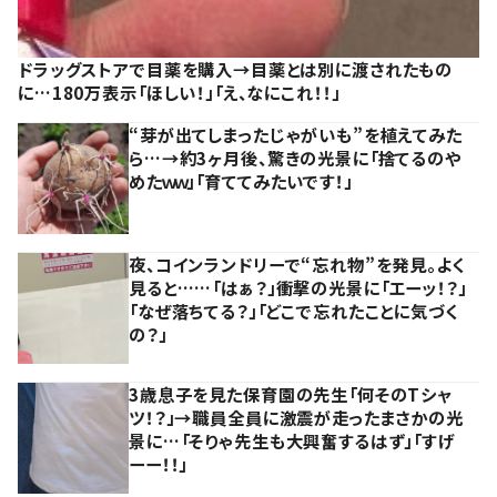
ドラッグストアで目薬を購入→目薬とは別に渡されたもの
に…180万表示「ほしい！」「え、なにこれ！！」
“芽が出てしまったじゃがいも”を植えてみた
ら…→約3ヶ月後、驚きの光景に「捨てるのや
めたｗｗ」「育ててみたいです！」
夜、コインランドリーで“忘れ物”を発見。よく
見ると……「はぁ？」衝撃の光景に「エーッ！？」
「なぜ落ちてる？」「どこで忘れたことに気づく
の？」
3歳息子を見た保育園の先生「何そのTシャ
ツ！？」→職員全員に激震が走ったまさかの光
景に…「そりゃ先生も大興奮するはず」「すげ
ーー！！」