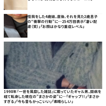
怪我をした4歳娘。直後、それを見た2歳息子
の“衝撃の行動”に…254万回表示「凄い配
慮（笑）」「お顔はかなり重症レベル」
1998年『一世を風靡した雑誌』に載っていたギャル男。闘病を
経て転身した現在の”まさかの姿”に…「ギャップ！！」「まさか
すぎる」「今も昔もかっこいい」「素晴らしい」