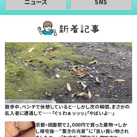
ニュース
SNS
散歩中、ベンチで休憩していると…しかし次の瞬間、まさかの
乱入者に遭遇して……「ぐぅわぁッッッ」「やばいよ…」
京都・祇園祭で2,000円で買った着物→しか
し帰宅後…“驚きの光景”に「良い買い物され