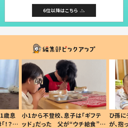
6位以降はこちら
1歳息
小1から不登校、息子は「ギフテ
ひ孫に
「！？」
ッド」だった 父が“ウチ給食”を
が、抱