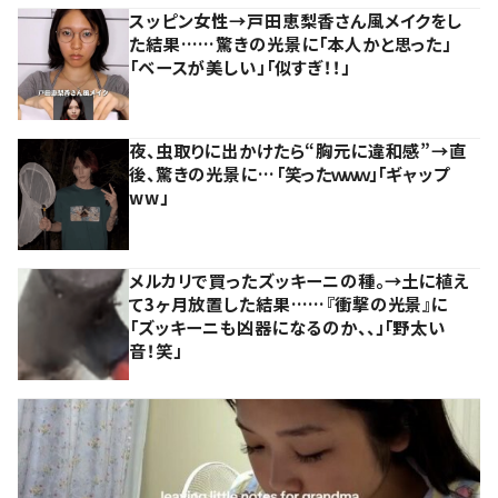
スッピン女性→戸田恵梨香さん風メイクをし
た結果……驚きの光景に「本人かと思った」
「ベースが美しい」「似すぎ！！」
夜、虫取りに出かけたら“胸元に違和感”→直
後、驚きの光景に…「笑ったｗｗｗ」「ギャップ
ww」
メルカリで買ったズッキーニの種。→土に植え
て3ヶ月放置した結果……『衝撃の光景』に
「ズッキーニも凶器になるのか、、」「野太い
音！笑」