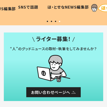
に「可愛
作り続ける理由とは #令和の親
「涙が
SNSで話題
ほ・とせなNEWS編集部
WS編集部
#令和の子
い」
ライター募集！
“人”のグッドニュースの取材・執筆をしてみませんか？
お問い合わせページへ