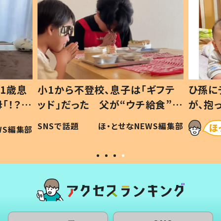
1歳息
小1から不登校、息子は「ギフテ
ひ孫に
「！？」
ッド」だった 父が“ウチ給食”を
が、抱
に「可愛
作り続ける理由とは #令和の親
「涙が
SNSで話題
ほ・とせなNEWS編集部
WS編集部
#令和の子
い」