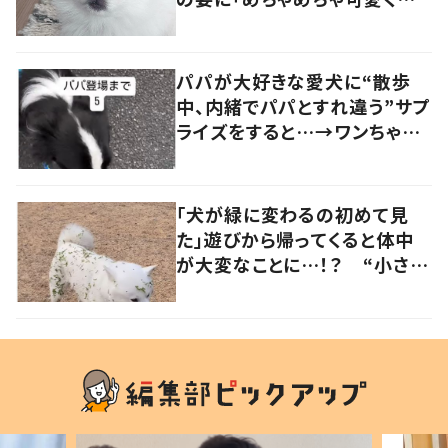
笑いました」「個性が光ってる」
の声
パパが大好きな愛犬に“散歩
中、内緒でパパとすれ違う”サプ
ライズをすると…→ワンちゃん
の反応に「可愛すぎる」「賢い
子」の声
「犬が緑に変わるの初めて見
た」遊びから帰ってくると体中
が大変なことに…！？ “小さい
秋を見つけた犬”が可愛い…！