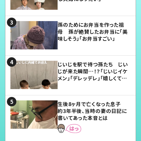
孫のためにお弁当を作った祖
母 孫が絶賛したお弁当に「美
味しそう」「お弁当すごい」
じいじを駅で待つ孫たち じい
じが来た瞬間…！？「じいじイケ
メン」「デレッデレ」「嬉しくて可
愛くてたまらない」「幸せになれ
る」
生後8ヶ月で亡くなった息子
約3年半後、当時の妻の日記に
書いてあった本音とは