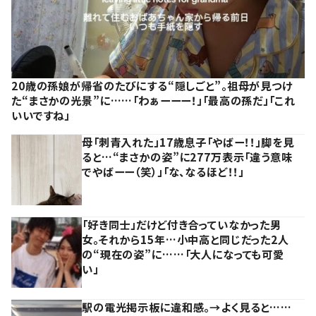
20歳の孫娘が帰省のたびにする“隠しごと”。祖母が見つけ
た“まさかの光景”に……「わぁーーー！」「最高の孫だ」「これ
いいですね」
母「刺青入れた」17歳息子「やばー！！」脚を見
ると…“まさかの姿”に277万表示「違う意味
でやばーー（笑）」「な、なるほど！！」
「好き同士」だけど付き合っていなかった男
女。それから15年…小中高と同じだった2人
の“現在の姿”に……「大人になっても可愛
い」
駅の電光掲示板に違和感。→よく見ると……