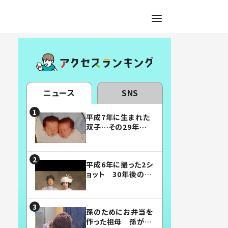
ニュース
SNS
平成7年に生まれた
双子…その29年後
の姿に「漫画みたい」
「素敵すぎる」
平成6年に撮った2シ
ョット 30年後の姿
に…「美男美女」「こ
んな夫婦になりた
い」
孫のためにお弁当を
作った祖母 孫が絶