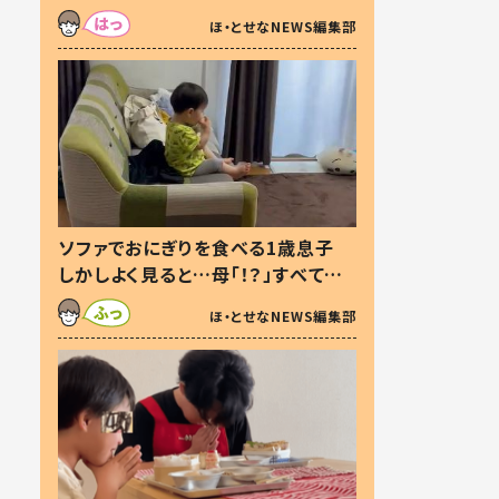
た本音とは
ほ・とせなNEWS編集部
ソファでおにぎりを食べる1歳息子
しかしよく見ると…母「！？」すべてを
察した母の投稿に「可愛いから許
ほ・とせなNEWS編集部
す！」「現行犯〜」