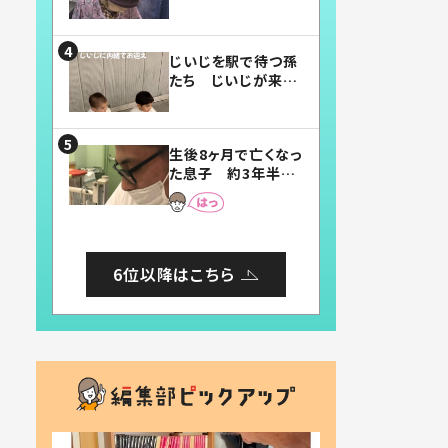
賛したお弁当に「美
味しそう」「お弁当す
ごい」
じいじを駅で待つ孫
たち じいじが来た
瞬間…！？「じいじイ
ケメン」「デレッデレ」
「嬉しくて可愛くてた
生後8ヶ月で亡くなっ
まらない」「幸せにな
た息子 約3年半
れる」
後、当時の妻の日記
に書いてあった本音
とは
6位以降はこちら