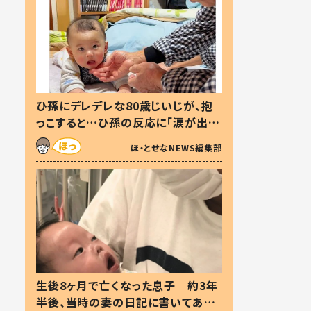
ひ孫にデレデレな80歳じいじが、抱
っこすると…ひ孫の反応に「涙が出ま
した」「可愛くて仕方ない」
ほ・とせなNEWS編集部
生後8ヶ月で亡くなった息子 約3年
半後、当時の妻の日記に書いてあっ