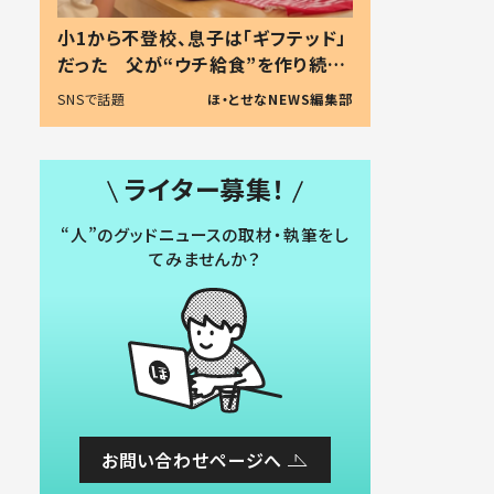
小1から不登校、息子は「ギフテッド」
だった 父が“ウチ給食”を作り続け
る理由とは #令和の親 #令和の子
SNSで話題
ほ・とせなNEWS編集部
ライター募集！
“人”のグッドニュースの取材・執筆をし
てみませんか？
お問い合わせページへ