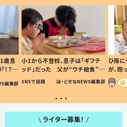
1歳息
小1から不登校、息子は「ギフテ
ひ孫に
「！？」
ッド」だった 父が“ウチ給食”を
が、抱
に「可愛
作り続ける理由とは #令和の親
「涙が
SNSで話題
ほ・とせなNEWS編集部
WS編集部
#令和の子
い」
ライター募集！