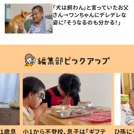
「犬は飼わん」と言っていたお父
さん→ワンちゃんにデレデレな
姿に「そうなるのも分かる！」
1歳息
小1から不登校、息子は「ギフテ
ひ孫に