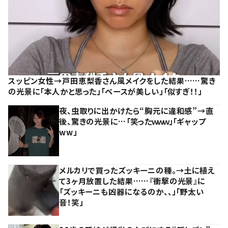
スッピン女性→戸田恵梨香さん風メイクをした結果……驚き
の光景に「本人かと思った」「ベースが美しい」「似すぎ！！」
夜、虫取りに出かけたら“胸元に違和感”→直
後、驚きの光景に…「笑ったｗｗｗ」「ギャップ
ww」
メルカリで買ったズッキーニの種。→土に植え
て3ヶ月放置した結果……『衝撃の光景』に
「ズッキーニも凶器になるのか、、」「野太い
音！笑」