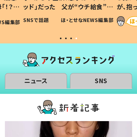
「！？」
ッド」だった 父が“ウチ給食”を
が、抱
に「可愛
作り続ける理由とは #令和の親
「涙が
SNSで話題
ほ・とせなNEWS編集部
WS編集部
#令和の子
い」
ニュース
SNS