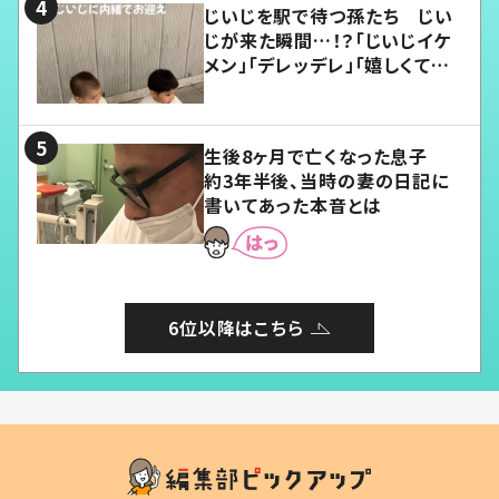
じいじを駅で待つ孫たち じい
じが来た瞬間…！？「じいじイケ
メン」「デレッデレ」「嬉しくて可
愛くてたまらない」「幸せになれ
る」
生後8ヶ月で亡くなった息子
約3年半後、当時の妻の日記に
書いてあった本音とは
6位以降はこちら