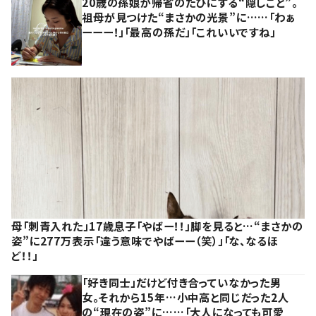
20歳の孫娘が帰省のたびにする“隠しごと”。
祖母が見つけた“まさかの光景”に……「わぁ
ーーー！」「最高の孫だ」「これいいですね」
母「刺青入れた」17歳息子「やばー！！」脚を見ると…“まさかの
姿”に277万表示「違う意味でやばーー（笑）」「な、なるほ
ど！！」
「好き同士」だけど付き合っていなかった男
女。それから15年…小中高と同じだった2人
の“現在の姿”に……「大人になっても可愛