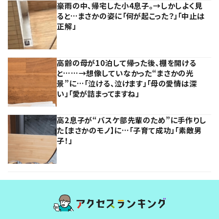
豪雨の中、帰宅した小4息子。→しかしよく見
ると…まさかの姿に「何が起こった？」「中止は
正解」
高齢の母が10泊して帰った後、棚を開ける
と……→想像していなかった“まさかの光
景”に…「泣ける、泣けます」「母の愛情は深
い」「愛が詰まってますね」
高2息子が“バスケ部先輩のため”に手作りし
た【まさかのモノ】に…「子育て成功」「素敵男
子！」