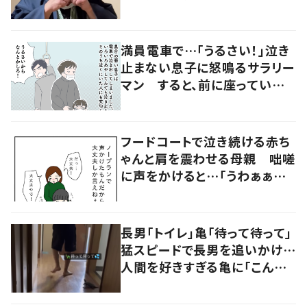
動画は375万回再生
満員電車で…「うるさい！」泣き
止まない息子に怒鳴るサラリー
マン すると、前に座っていた
女性からの助け船に「感謝いっ
ぱい」
フードコートで泣き続ける赤ち
ゃんと肩を震わせる母親 咄嗟
に声をかけると…「うわぁぁぁ」
大声で泣く母親に共感の声
長男「トイレ」亀「待って待って」
猛スピードで長男を追いかけ…
人間を好きすぎる亀に「こんな
に感情を出すの？」の声