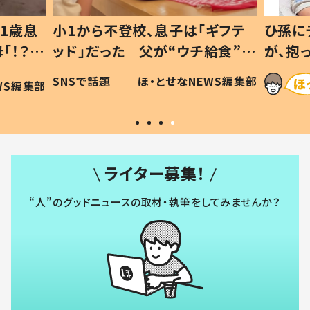
1歳息
小1から不登校、息子は「ギフテ
ひ孫に
「！？」
ッド」だった 父が“ウチ給食”を
が、抱
に「可愛
作り続ける理由とは #令和の親
「涙が
SNSで話題
ほ・とせなNEWS編集部
WS編集部
#令和の子
い」
ライター募集！
“人”のグッドニュースの取材・執筆をしてみませんか？