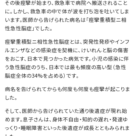
その後痙攣が始まり、救急車で病院へ搬送されること
に。しかし、救急車の中で体が波を打ち泡を吐いてしま
います。医師から告げられた病名は「痙攣重積型ニ相
性急性脳症」でした。
痙攣重積型ニ相性急性脳症とは、突発性発疹やインフ
ルエンザなどの感染症を契機に、けいれんと脳の傷害
をおこす、日本で見つかった病気です。小児の感染に伴
う急性脳症のうち、日本では最も頻度の高い型（急性
脳症全体の34%を占める）です。
病名を告げられてからも何度も何度も痙攣が起こりま
した。
そして、医師から告げられていた通り後遺症が現れ始
めます。息子さんは、身体不自由・知的の遅れ・発達ゆ
っくり・睡眠障害といった後遺症が成長とともみられま