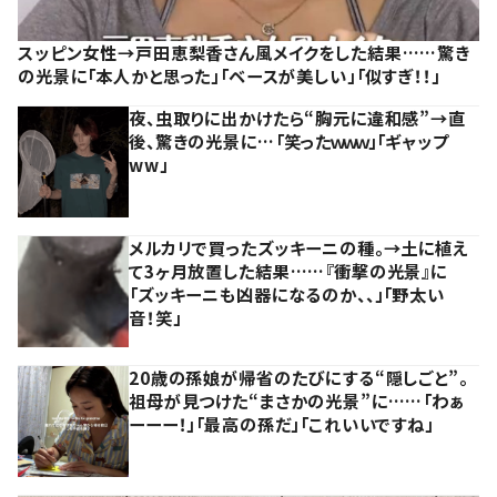
スッピン女性→戸田恵梨香さん風メイクをした結果……驚き
の光景に「本人かと思った」「ベースが美しい」「似すぎ！！」
夜、虫取りに出かけたら“胸元に違和感”→直
後、驚きの光景に…「笑ったｗｗｗ」「ギャップ
ww」
メルカリで買ったズッキーニの種。→土に植え
て3ヶ月放置した結果……『衝撃の光景』に
「ズッキーニも凶器になるのか、、」「野太い
音！笑」
20歳の孫娘が帰省のたびにする“隠しごと”。
祖母が見つけた“まさかの光景”に……「わぁ
ーーー！」「最高の孫だ」「これいいですね」