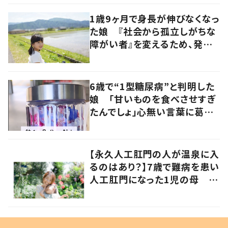
る女性に迫る
1歳9ヶ月で身長が伸びなくなっ
た娘 『社会から孤立しがちな
障がい者』を変えるため、発信
を続ける母と娘に迫る
6歳で“1型糖尿病”と判明した
娘 「甘いものを食べさせすぎ
たんでしょ」心無い言葉に葛藤
した親がSNSで発信する理由と
は
【永久人工肛門の人が温泉に入
るのはあり？】7歳で難病を患い
人工肛門になった1児の母
SNSの発信に多くの反響が集
まる