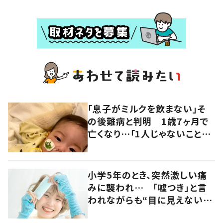
「息子がミルクを飲まない」そ
の後難病と判明 1歳7ヶ月で
亡くなり…「1人じゃないことを
忘れないで」発信を続ける天使
ママに話を聞いた
小学5年のとき、突然激しい痛
みに襲われ… 「嘘つき」と言
われながらも“目に見えない
病”に対する理解を求め活動す