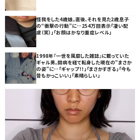
怪我をした4歳娘。直後、それを見た2歳息子
の“衝撃の行動”に…254万回表示「凄い配
慮（笑）」「お顔はかなり重症レベル」
1998年『一世を風靡した雑誌』に載っていた
ギャル男。闘病を経て転身した現在の”まさか
の姿”に…「ギャップ！！」「まさかすぎる」「今も
昔もかっこいい」「素晴らしい」