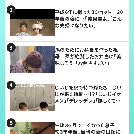
平成6年に撮った2ショット 30
年後の姿に…「美男美女」「こん
な夫婦になりたい」
孫のためにお弁当を作った祖
母 孫が絶賛したお弁当に「美
味しそう」「お弁当すごい」
じいじを駅で待つ孫たち じい
じが来た瞬間…！？「じいじイケ
メン」「デレッデレ」「嬉しくて可
愛くてたまらない」「幸せになれ
る」
生後8ヶ月で亡くなった息子
約3年半後、当時の妻の日記に