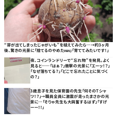
“芽が出てしまったじゃがいも”を植えてみたら…→約3ヶ月
後、驚きの光景に「捨てるのやめたｗｗ」「育ててみたいです！」
夜、コインランドリーで“忘れ物”を発見。よく
見ると……「はぁ？」衝撃の光景に「エーッ！？」
「なぜ落ちてる？」「どこで忘れたことに気づく
の？」
3歳息子を見た保育園の先生「何そのTシャ
ツ！？」→職員全員に激震が走ったまさかの光
景に…「そりゃ先生も大興奮するはず」「すげ
ーー！！」