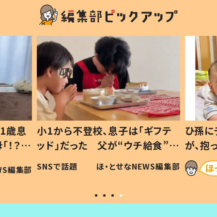
1歳息
小1から不登校、息子は「ギフテ
ひ孫に
「！？」
ッド」だった 父が“ウチ給食”を
が、抱
に「可愛
作り続ける理由とは #令和の親
「涙が
SNSで話題
ほ・とせなNEWS編集部
WS編集部
#令和の子
い」