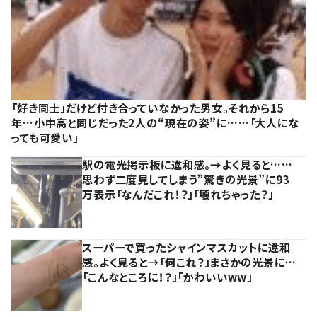
「好き同士」だけど付き合っていなかった男女。それから15
年…小中高と同じだった2人の“現在の姿”に……「大人にな
っても可愛い」
駅の電光掲示板に違和感。→よく見ると……
思わず二度見してしまう”驚きの光景”に93
万表示「なんだこれ！？」「壊れちゃった？」
スーパーで買ったシャインマスカットに違和
感。よく見ると→「何これ？」まさかの光景に…
「こんなところに！？」「かわいいww」