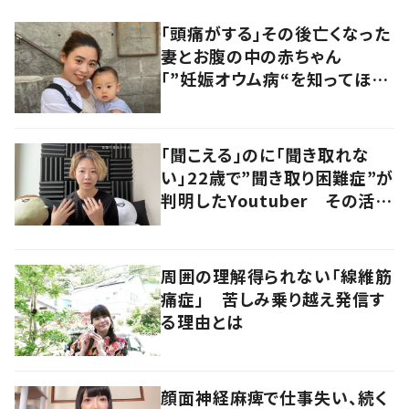
「頭痛がする」その後亡くなった
妻とお腹の中の赤ちゃん
「”妊娠オウム病“を知ってほし
い」発信を続ける夫に迫る
「聞こえる」のに「聞き取れな
い」22歳で”聞き取り困難症”が
判明したYoutuber その活動
に迫る
周囲の理解得られない「線維筋
痛症」 苦しみ乗り越え発信す
る理由とは
顔面神経麻痺で仕事失い、続く