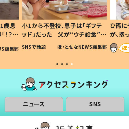
ギフテ
ひ孫にデレデレな80歳じいじ
給食”を
が、抱っこすると…ひ孫の反応に
和の親
「涙が出ました」「可愛くて仕方な
WS編集部
ほ・とせなNEWS編集部
い」
ニュース
SNS