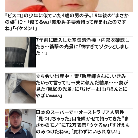
『ビスコ』の少年に似ていた4歳の男の子。19年後の“まさか
の姿”に…「似てるｗ」「美形男子要素持って産まれたのです
ね」「イケメン！」
7年前に購入した空気清浄機→内部を確認し
たら…衝撃の光景に「怖すぎてゾクッとしまし
た…」
立ち会い出産中…妻「助産師さんに、いきみ
たいって言って！」→夫に頼んだ結果……妻が
見た『衝撃の光景』に「ちげーよ！！」「ほんとに
やばいｗｗｗ」
日本のスーパーで…オーストラリア人男性
「見つけちゃった」目を輝かせて持ってきた”ま
さかのモノ”に72万表示「ウケるw」「すげえも
のみつけたねw」「買わずにいられない！」