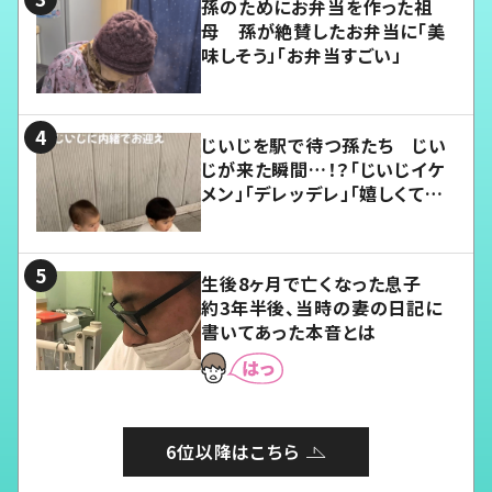
孫のためにお弁当を作った祖
母 孫が絶賛したお弁当に「美
味しそう」「お弁当すごい」
じいじを駅で待つ孫たち じい
じが来た瞬間…！？「じいじイケ
メン」「デレッデレ」「嬉しくて可
愛くてたまらない」「幸せになれ
る」
生後8ヶ月で亡くなった息子
約3年半後、当時の妻の日記に
書いてあった本音とは
6位以降はこちら