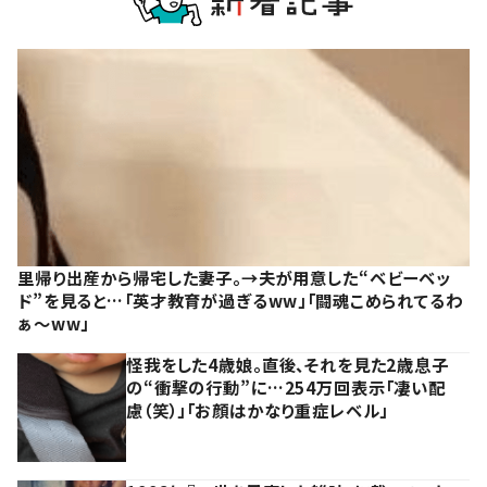
里帰り出産から帰宅した妻子。→夫が用意した“ベビーベッ
ド”を見ると…「英才教育が過ぎるww」「闘魂こめられてるわ
ぁ～ww」
怪我をした4歳娘。直後、それを見た2歳息子
の“衝撃の行動”に…254万回表示「凄い配
慮（笑）」「お顔はかなり重症レベル」