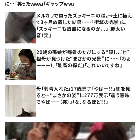
に…「笑ったｗｗｗ」「ギャップww」
メルカリで買ったズッキーニの種。→土に植え
て3ヶ月放置した結果……『衝撃の光景』に
「ズッキーニも凶器になるのか、、」「野太い
音！笑」
20歳の孫娘が帰省のたびにする“隠しごと”。
祖母が見つけた“まさかの光景”に……「わぁ
ーーー！」「最高の孫だ」「これいいですね」
母「刺青入れた」17歳息子「やばー！！」脚を見
ると…“まさかの姿”に277万表示「違う意味
でやばーー（笑）」「な、なるほど！！」