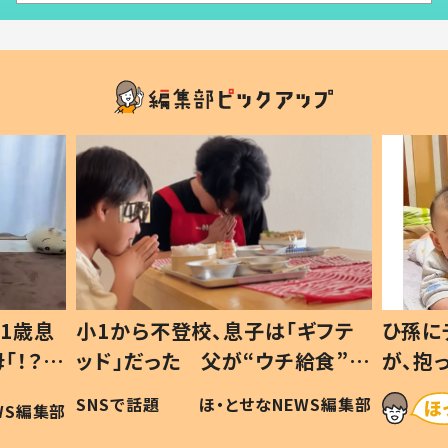
ギフテ
ひ孫にデレデレな80歳じいじ
給食”を
が、抱っこすると…ひ孫の反応に
和の親
「涙が出ました」「可愛くて仕方な
WS編集部
ほ・とせなNEWS編集部
い」