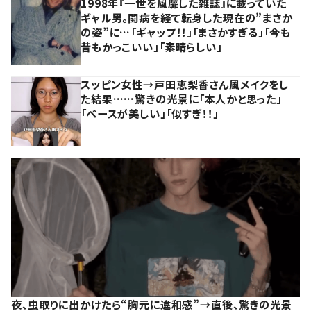
1998年『一世を風靡した雑誌』に載っていた
ギャル男。闘病を経て転身した現在の”まさか
の姿”に…「ギャップ！！」「まさかすぎる」「今も
昔もかっこいい」「素晴らしい」
スッピン女性→戸田恵梨香さん風メイクをし
た結果……驚きの光景に「本人かと思った」
「ベースが美しい」「似すぎ！！」
夜、虫取りに出かけたら“胸元に違和感”→直後、驚きの光景