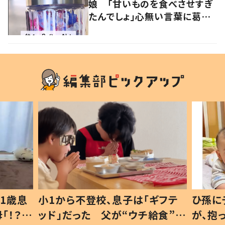
娘 「甘いものを食べさせすぎ
たんでしょ」心無い言葉に葛藤
した親がSNSで発信する理由と
は
1歳息
小1から不登校、息子は「ギフテ
ひ孫に
「！？」
ッド」だった 父が“ウチ給食”を
が、抱