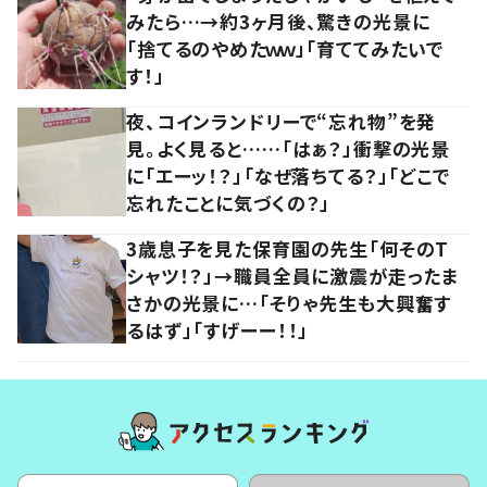
みたら…→約3ヶ月後、驚きの光景に
「捨てるのやめたｗｗ」「育ててみたいで
す！」
夜、コインランドリーで“忘れ物”を発
見。よく見ると……「はぁ？」衝撃の光景
に「エーッ！？」「なぜ落ちてる？」「どこで
忘れたことに気づくの？」
3歳息子を見た保育園の先生「何そのT
シャツ！？」→職員全員に激震が走ったま
さかの光景に…「そりゃ先生も大興奮す
るはず」「すげーー！！」