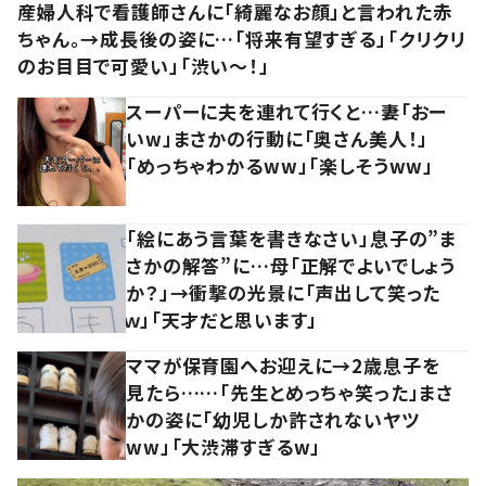
産婦人科で看護師さんに「綺麗なお顔」と言われた赤
ちゃん。→成長後の姿に…「将来有望すぎる」「クリクリ
のお目目で可愛い」「渋い～！」
スーパーに夫を連れて行くと…妻「おー
いw」まさかの行動に「奥さん美人！」
「めっちゃわかるww」「楽しそうww」
「絵にあう言葉を書きなさい」息子の”ま
さかの解答”に…母「正解でよいでしょう
か？」→衝撃の光景に「声出して笑った
ｗ」「天才だと思います」
ママが保育園へお迎えに→2歳息子を
見たら……「先生とめっちゃ笑った」まさ
かの姿に「幼児しか許されないヤツ
ww」「大渋滞すぎるw」