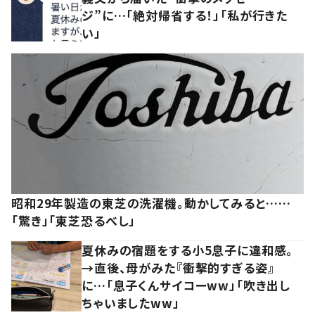
ジ”に…「絶対帰省する！」「私が行きた
い」
昭和29年製造の東芝の洗濯機。動かしてみると……
「驚き」「東芝恐るべし」
夏休みの宿題をする小5息子に違和感。
→直後、母がみた『衝撃的すぎる姿』
に…「息子くんサイコーww」「吹き出し
ちゃいましたww」