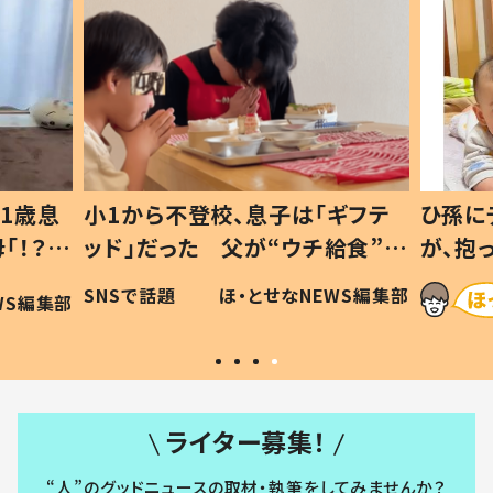
1歳息
小1から不登校、息子は「ギフテ
ひ孫に
「！？」
ッド」だった 父が“ウチ給食”を
が、抱
に「可愛
作り続ける理由とは #令和の親
「涙が
SNSで話題
ほ・とせなNEWS編集部
WS編集部
#令和の子
い」
ライター募集！
“人”のグッドニュースの取材・執筆をしてみませんか？