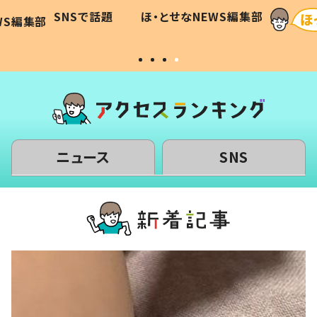
に「可愛
作り続ける理由とは #令和の親
「涙が
SNSで話題
ほ・とせなNEWS編集部
WS編集部
#令和の子
い」
ニュース
SNS