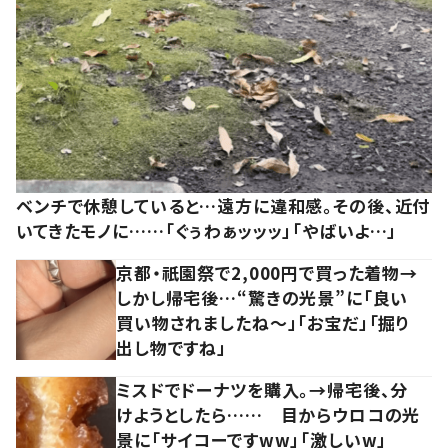
ベンチで休憩していると…遠方に違和感。その後、近付
いてきたモノに……「ぐぅわぁッッッ」「やばいよ…」
京都・祇園祭で2,000円で買った着物→
しかし帰宅後…“驚きの光景”に「良い
買い物されましたね～」「お宝だ」「掘り
出し物ですね」
ミスドでドーナツを購入。→帰宅後、分
けようとしたら…… 目からウロコの光
景に「サイコーですww」「激しいw」