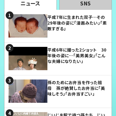
ニュース
SNS
平成7年に生まれた双子…その
29年後の姿に「漫画みたい」「素
敵すぎる」
平成6年に撮った2ショット 30
年後の姿に…「美男美女」「こん
な夫婦になりたい」
孫のためにお弁当を作った祖
母 孫が絶賛したお弁当に「美
味しそう」「お弁当すごい」
じいじを駅で待つ孫たち じい