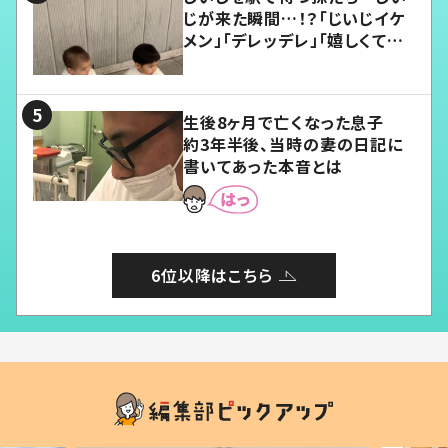
じが来た瞬間…！？「じいじイケ
メン」「デレッデレ」「嬉しくて可
愛くてたまらない」「幸せになれ
る」
生後8ヶ月で亡くなった息子
約3年半後、当時の妻の日記に
書いてあった本音とは
6位以降はこちら