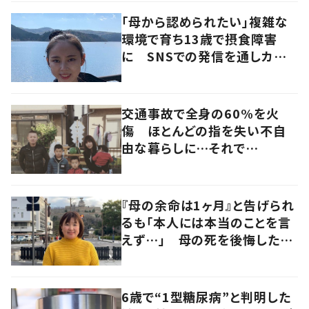
「母から認められたい」複雑な
環境で育ち13歳で摂食障害
に SNSでの発信を通しカウン
セラーを目指す
交通事故で全身の60%を火
傷 ほとんどの指を失い不自
由な暮らしに…それで
も“夢”に向かって進む女性に
迫る
『母の余命は1ヶ月』と告げられ
るも「本人には本当のことを言
えず…」 母の死を後悔した女
性が“今をより良く生きる”術を
発信
6歳で“1型糖尿病”と判明した