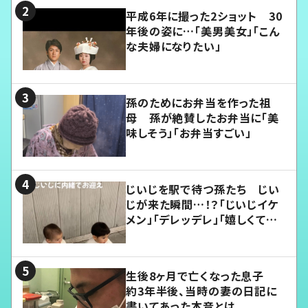
平成6年に撮った2ショット 30
年後の姿に…「美男美女」「こん
な夫婦になりたい」
孫のためにお弁当を作った祖
母 孫が絶賛したお弁当に「美
味しそう」「お弁当すごい」
じいじを駅で待つ孫たち じい
じが来た瞬間…！？「じいじイケ
メン」「デレッデレ」「嬉しくて可
愛くてたまらない」「幸せになれ
る」
生後8ヶ月で亡くなった息子
約3年半後、当時の妻の日記に
書いてあった本音とは