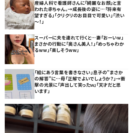
産婦人科で看護師さんに「綺麗なお顔」と言
われた赤ちゃん。→成長後の姿に…「将来有
望すぎる」「クリクリのお目目で可愛い」「渋い
～！」
スーパーに夫を連れて行くと…妻「おーいw」
まさかの行動に「奥さん美人！」「めっちゃわか
るww」「楽しそうww」
「絵にあう言葉を書きなさい」息子の”まさか
の解答”に…母「正解でよいでしょうか？」→衝
撃の光景に「声出して笑ったｗ」「天才だと思
います」