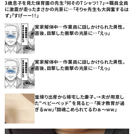
3歳息子を見た保育園の先生「何そのTシャツ！？」→職員全員
に激震が走ったまさかの光景に…「そりゃ先生も大興奮するは
ず」「すげーー！！」
実家解体中…作業員に話しかけられた男性。
直後、目撃した衝撃の光景に…「えっ」
実家解体中…作業員に話しかけられた男性。
直後、目撃した衝撃の光景に…「えっ」
里帰り出産から帰宅した妻子。→夫が用意し
た“ベビーベッド”を見ると…「英才教育が過
ぎるww」「闘魂こめられてるわぁ～ww」