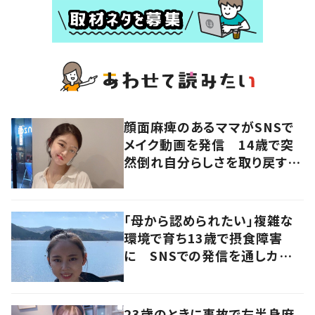
顔面麻痺のあるママがSNSで
メイク動画を発信 14歳で突
然倒れ自分らしさを取り戻すま
で
「母から認められたい」複雑な
環境で育ち13歳で摂食障害
に SNSでの発信を通しカウン
セラーを目指す
23歳のときに事故で左半身麻