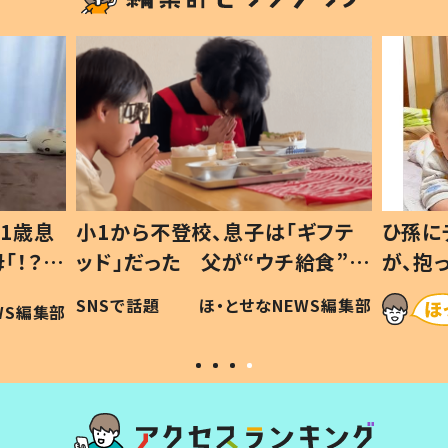
1歳息
小1から不登校、息子は「ギフテ
ひ孫に
「！？」
ッド」だった 父が“ウチ給食”を
が、抱
に「可愛
作り続ける理由とは #令和の親
「涙が
SNSで話題
ほ・とせなNEWS編集部
WS編集部
#令和の子
い」