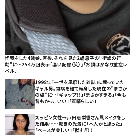
怪我をした4歳娘。直後、それを見た2歳息子の“衝撃の行
動”に…254万回表示「凄い配慮（笑）」「お顔はかなり重症レ
ベル」
1998年『一世を風靡した雑誌』に載っていた
ギャル男。闘病を経て転身した現在の”まさか
の姿”に…「ギャップ！！」「まさかすぎる」「今も
昔もかっこいい」「素晴らしい」
スッピン女性→戸田恵梨香さん風メイクをし
た結果……驚きの光景に「本人かと思った」
「ベースが美しい」「似すぎ！！」