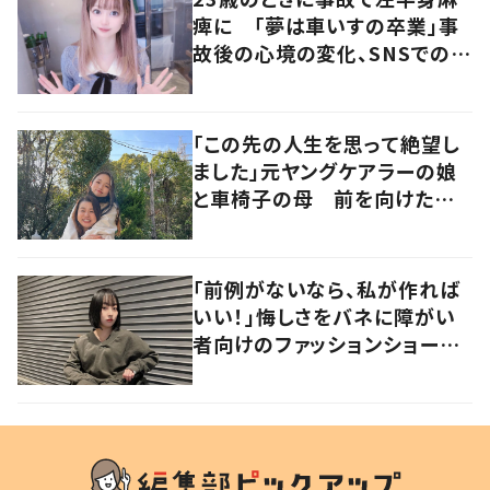
痺に 「夢は車いすの卒業」事
故後の心境の変化、SNSでの発
信について本人に聞いた
「この先の人生を思って絶望し
ました」元ヤングケアラーの娘
と車椅子の母 前を向けたきっ
かけに迫る
「前例がないなら、私が作れば
いい！」悔しさをバネに障がい
者向けのファッションショーを
開催 挑戦し続ける難病を抱
える女性に迫る