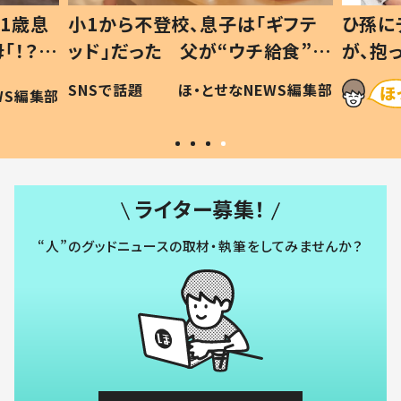
1歳息
小1から不登校、息子は「ギフテ
ひ孫に
「！？」
ッド」だった 父が“ウチ給食”を
が、抱
に「可愛
作り続ける理由とは #令和の親
「涙が
SNSで話題
ほ・とせなNEWS編集部
WS編集部
#令和の子
い」
ライター募集！
“人”のグッドニュースの取材・執筆をしてみませんか？