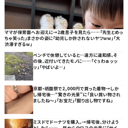
ママが保育園へお迎えに→2歳息子を見たら……「先生とめっ
ちゃ笑った」まさかの姿に「幼児しか許されないヤツww」「大
渋滞すぎるw」
ベンチで休憩していると…遠方に違和感。そ
の後、近付いてきたモノに……「ぐぅわぁッッ
ッ」「やばいよ…」
京都・祇園祭で2,000円で買った着物→しか
し帰宅後…“驚きの光景”に「良い買い物され
ましたね～」「お宝だ」「掘り出し物ですね」
ミスドでドーナツを購入。→帰宅後、分けよう
としたら…… 目からウロコの光景に「サイ