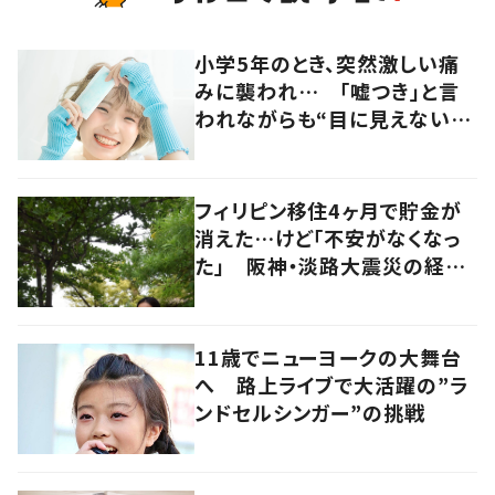
小学5年のとき、突然激しい痛
みに襲われ… 「嘘つき」と言
われながらも“目に見えない
病”に対する理解を求め活動す
る女性に迫る
フィリピン移住4ヶ月で貯金が
消えた…けど「不安がなくなっ
た」 阪神・淡路大震災の経験
を経て辿り着いた“幸せの場
所”
11歳でニューヨークの大舞台
へ 路上ライブで大活躍の”ラ
ンドセルシンガー”の挑戦