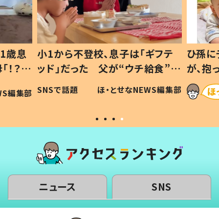
「ギフテ
ひ孫にデレデレな80歳じいじ
給食”を
が、抱っこすると…ひ孫の反応に
令和の親
「涙が出ました」「可愛くて仕方な
EWS編集部
ほ・とせなNEWS編集部
い」
ニュース
SNS