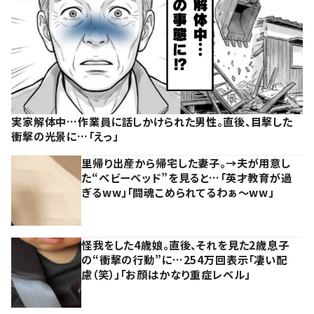
実家解体中…作業員に話しかけられた男性。直後、目撃した
衝撃の光景に…「えっ」
里帰り出産から帰宅した妻子。→夫が用意し
た“ベビーベッド”を見ると…「英才教育が過
ぎるww」「闘魂こめられてるわぁ～ww」
怪我をした4歳娘。直後、それを見た2歳息子
の“衝撃の行動”に…254万回表示「凄い配
慮（笑）」「お顔はかなり重症レベル」