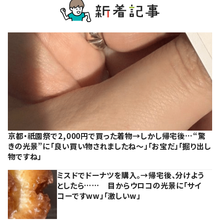
京都・祇園祭で2,000円で買った着物→しかし帰宅後…“驚
きの光景”に「良い買い物されましたね～」「お宝だ」「掘り出し
物ですね」
ミスドでドーナツを購入。→帰宅後、分けよう
としたら…… 目からウロコの光景に「サイ
コーですww」「激しいw」