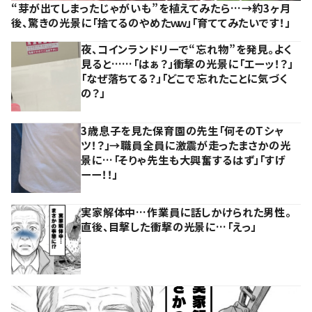
“芽が出てしまったじゃがいも”を植えてみたら…→約3ヶ月
後、驚きの光景に「捨てるのやめたｗｗ」「育ててみたいです！」
夜、コインランドリーで“忘れ物”を発見。よく
見ると……「はぁ？」衝撃の光景に「エーッ！？」
「なぜ落ちてる？」「どこで忘れたことに気づく
の？」
3歳息子を見た保育園の先生「何そのTシャ
ツ！？」→職員全員に激震が走ったまさかの光
景に…「そりゃ先生も大興奮するはず」「すげ
ーー！！」
実家解体中…作業員に話しかけられた男性。
直後、目撃した衝撃の光景に…「えっ」