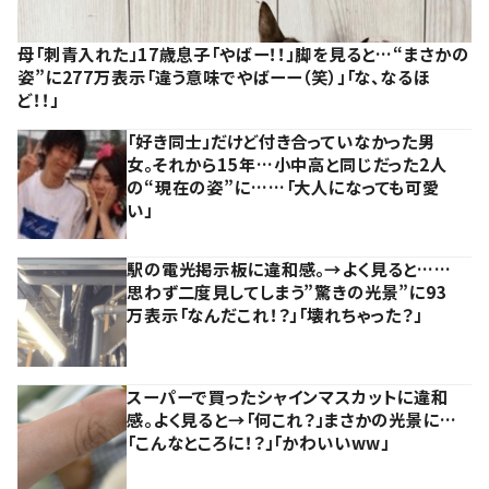
母「刺青入れた」17歳息子「やばー！！」脚を見ると…“まさかの
姿”に277万表示「違う意味でやばーー（笑）」「な、なるほ
ど！！」
「好き同士」だけど付き合っていなかった男
女。それから15年…小中高と同じだった2人
の“現在の姿”に……「大人になっても可愛
い」
駅の電光掲示板に違和感。→よく見ると……
思わず二度見してしまう”驚きの光景”に93
万表示「なんだこれ！？」「壊れちゃった？」
スーパーで買ったシャインマスカットに違和
感。よく見ると→「何これ？」まさかの光景に…
「こんなところに！？」「かわいいww」