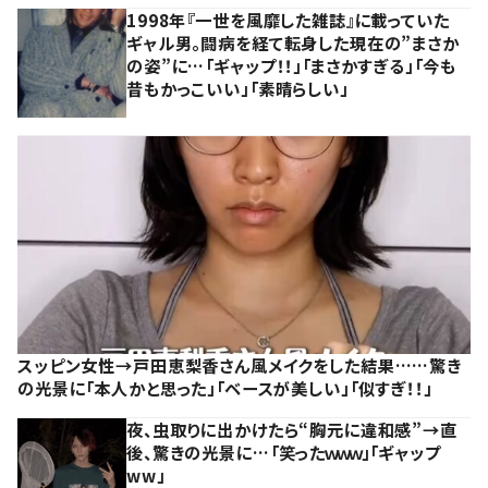
1998年『一世を風靡した雑誌』に載っていた
ギャル男。闘病を経て転身した現在の”まさか
の姿”に…「ギャップ！！」「まさかすぎる」「今も
昔もかっこいい」「素晴らしい」
スッピン女性→戸田恵梨香さん風メイクをした結果……驚き
の光景に「本人かと思った」「ベースが美しい」「似すぎ！！」
夜、虫取りに出かけたら“胸元に違和感”→直
後、驚きの光景に…「笑ったｗｗｗ」「ギャップ
ww」