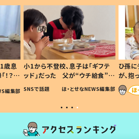
1歳息
小1から不登校、息子は「ギフテ
ひ孫に
「！？」
ッド」だった 父が“ウチ給食”を
が、抱
に「可愛
作り続ける理由とは #令和の親
「涙が
SNSで話題
ほ・とせなNEWS編集部
WS編集部
#令和の子
い」