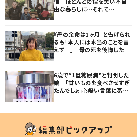
傷 ほとんどの指を失い不自
由な暮らしに…それで
も“夢”に向かって進む女性に
迫る
『母の余命は1ヶ月』と告げられ
るも「本人には本当のことを言
えず…」 母の死を後悔した女
性が“今をより良く生きる”術を
発信
6歳で“1型糖尿病”と判明した
娘 「甘いものを食べさせすぎ
たんでしょ」心無い言葉に葛藤
した親がSNSで発信する理由と
は