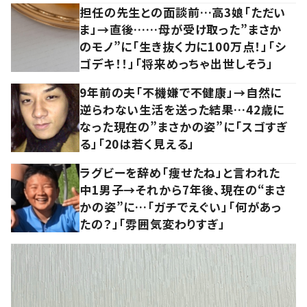
担任の先生との面談前…高3娘「ただい
ま」→直後……母が受け取った”まさか
のモノ”に「生き抜く力に100万点！」「シ
ゴデキ！！」「将来めっちゃ出世しそう」
9年前の夫「不機嫌で不健康」→自然に
逆らわない生活を送った結果…42歳に
なった現在の”まさかの姿”に「スゴすぎ
る」「20は若く見える」
ラグビーを辞め「痩せたね」と言われた
中1男子→それから7年後、現在の“まさ
かの姿”に…「ガチでえぐい」「何があっ
たの？」「雰囲気変わりすぎ」