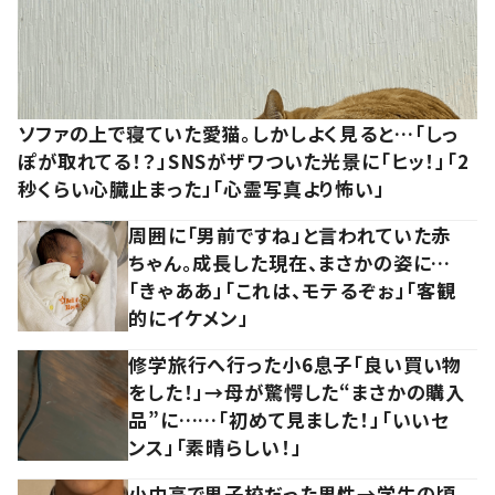
ソファの上で寝ていた愛猫。しかしよく見ると…「しっ
ぽが取れてる！？」SNSがザワついた光景に「ヒッ！」「2
秒くらい心臓止まった」「心霊写真より怖い」
周囲に「男前ですね」と言われていた赤
ちゃん。成長した現在、まさかの姿に…
「きゃああ」「これは、モテるぞぉ」「客観
的にイケメン」
修学旅行へ行った小6息子「良い買い物
をした！」→母が驚愕した“まさかの購入
品”に……「初めて見ました！」「いいセ
ンス」「素晴らしい！」
小中高で男子校だった男性→学生の頃