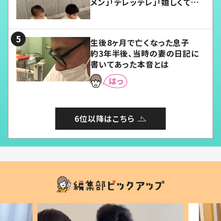
メン」「デレッデレ」「嬉しくて可
愛くてたまらない」「幸せになれ
る」
生後8ヶ月で亡くなった息子
約3年半後、当時の妻の日記に
書いてあった本音とは
6位以降はこちら