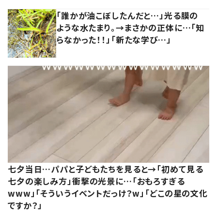
「誰かが油こぼしたんだと…」光る膜の
ような水たまり。→まさかの正体に…「知
らなかった！！」「新たな学び…」
七夕当日…パパと子どもたちを見ると→「初めて見る
七夕の楽しみ方」衝撃の光景に…「おもろすぎる
www」「そういうイベントだっけ？w」「どこの星の文化
ですか？」