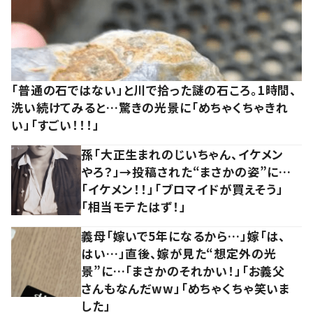
「普通の石ではない」と川で拾った謎の石ころ。1時間、
洗い続けてみると…驚きの光景に「めちゃくちゃきれ
い」「すごい！！！」
孫「大正生まれのじいちゃん、イケメン
やろ？」→投稿された“まさかの姿”に…
「イケメン！！」「ブロマイドが買えそう」
「相当モテたはず！」
義母「嫁いで5年になるから…」嫁「は、
はい…」直後、嫁が見た“想定外の光
景”に…「まさかのそれかい！」「お義父
さんもなんだww」「めちゃくちゃ笑いま
した」