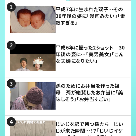
平成7年に生まれた双子…その
29年後の姿に「漫画みたい」「素
敵すぎる」
平成6年に撮った2ショット 30
年後の姿に…「美男美女」「こん
な夫婦になりたい」
孫のためにお弁当を作った祖
母 孫が絶賛したお弁当に「美
味しそう」「お弁当すごい」
じいじを駅で待つ孫たち じい
じが来た瞬間…！？「じいじイケ