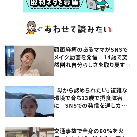
顔面麻痺のあるママがSNSで
メイク動画を発信 14歳で突
然倒れ自分らしさを取り戻すま
で
「母から認められたい」複雑な
環境で育ち13歳で摂食障害
に SNSでの発信を通しカウン
セラーを目指す
交通事故で全身の60%を火