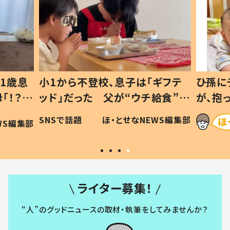
1歳息
小1から不登校、息子は「ギフテ
ひ孫に
「！？」
ッド」だった 父が“ウチ給食”を
が、抱
に「可愛
作り続ける理由とは #令和の親
「涙が
SNSで話題
ほ・とせなNEWS編集部
WS編集部
#令和の子
い」
ライター募集！
“人”のグッドニュースの取材・執筆をしてみませんか？