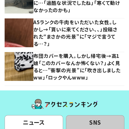
に…「過酷な状況でしたね」「寒くて動け
なかったのかも」
A5ランクの牛肉をいただいた女性。し
かし→「貰いに来てください、、」投稿さ
れた“まさかの光景”に「マジで言うて
る…？」
布団カバーを購入。しかし帰宅後→高1
娘「このカバーなんか怖くない？」よく見
ると…”衝撃の光景”に「吹き出しました
ww」「ロックやんwww」
ニュース
SNS