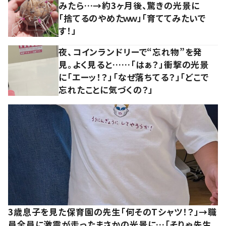
みたら…→約3ヶ月後、驚きの光景に
「捨てるのやめたｗｗ」「育ててみたいで
す！」
夜、コインランドリーで“忘れ物”を発
見。よく見ると……「はぁ？」衝撃の光景
に「エーッ！？」「なぜ落ちてる？」「どこで
忘れたことに気づくの？」
3歳息子を見た保育園の先生「何そのTシャツ！？」→職
員全員に激震が走ったまさかの光景に…「そりゃ先生