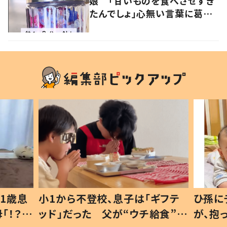
娘 「甘いものを食べさせすぎ
たんでしょ」心無い言葉に葛藤
した親がSNSで発信する理由と
は
1歳息
小1から不登校、息子は「ギフテ
ひ孫に
「！？」
ッド」だった 父が“ウチ給食”を
が、抱