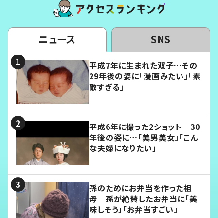
ニュース
SNS
平成7年に生まれた双子…その
29年後の姿に「漫画みたい」「素
敵すぎる」
平成6年に撮った2ショット 30
年後の姿に…「美男美女」「こん
な夫婦になりたい」
孫のためにお弁当を作った祖
母 孫が絶賛したお弁当に「美
味しそう」「お弁当すごい」