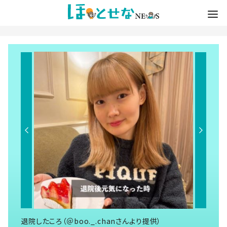
退院したころ（＠boo._.chanさんより提供）