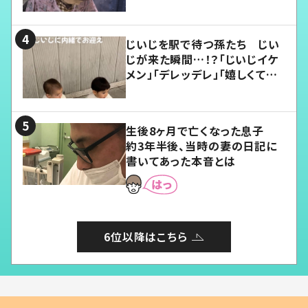
じいじを駅で待つ孫たち じい
じが来た瞬間…！？「じいじイケ
メン」「デレッデレ」「嬉しくて可
愛くてたまらない」「幸せになれ
る」
生後8ヶ月で亡くなった息子
約3年半後、当時の妻の日記に
書いてあった本音とは
6位以降はこちら