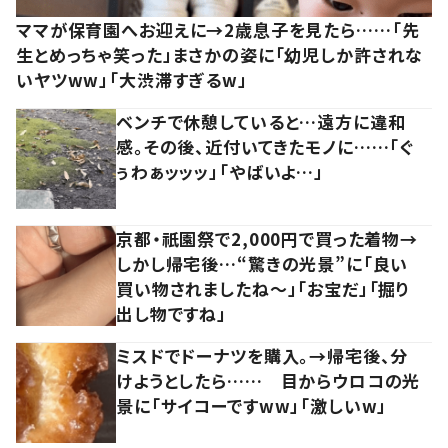
ママが保育園へお迎えに→2歳息子を見たら……「先
生とめっちゃ笑った」まさかの姿に「幼児しか許されな
いヤツww」「大渋滞すぎるw」
ベンチで休憩していると…遠方に違和
感。その後、近付いてきたモノに……「ぐ
ぅわぁッッッ」「やばいよ…」
京都・祇園祭で2,000円で買った着物→
しかし帰宅後…“驚きの光景”に「良い
買い物されましたね～」「お宝だ」「掘り
出し物ですね」
ミスドでドーナツを購入。→帰宅後、分
けようとしたら…… 目からウロコの光
景に「サイコーですww」「激しいw」