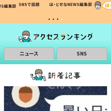
に「可愛
作り続ける理由とは #令和の親
「涙が
SNSで話題
ほ・とせなNEWS編集部
WS編集部
#令和の子
い」
ニュース
SNS