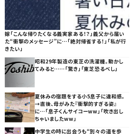
嫁「こんな帰りたくなる義実家ある！？」義父から届い
た“衝撃のメッセージ”に…「絶対帰省する！」「私が行
きたい」
昭和29年製造の東芝の洗濯機。動かし
てみると……「驚き」「東芝恐るべし」
夏休みの宿題をする小5息子に違和感。
→直後、母がみた『衝撃的すぎる姿』
に…「息子くんサイコーww」「吹き出し
ちゃいましたww」
中学生の時に出会うも“別々の道を歩