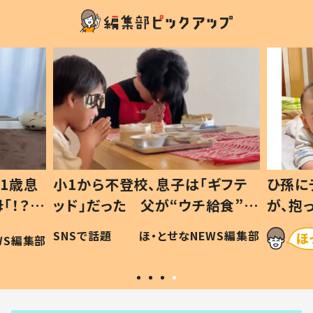
1歳息
小1から不登校、息子は「ギフテ
ひ孫に
「！？」
ッド」だった 父が“ウチ給食”を
が、抱
に「可愛
作り続ける理由とは #令和の親
「涙が
SNSで話題
ほ・とせなNEWS編集部
WS編集部
#令和の子
い」