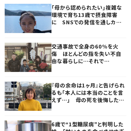
「母から認められたい」複雑な
環境で育ち13歳で摂食障害
に SNSでの発信を通しカウン
セラーを目指す
交通事故で全身の60%を火
傷 ほとんどの指を失い不自
由な暮らしに…それで
も“夢”に向かって進む女性に
迫る
『母の余命は1ヶ月』と告げられ
るも「本人には本当のことを言
えず…」 母の死を後悔した女
性が“今をより良く生きる”術を
発信
6歳で“1型糖尿病”と判明した