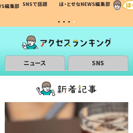
SNSで話題
ほ・とせなNEWS編集部
WS編集部
#令和の子
い」
ニュース
SNS