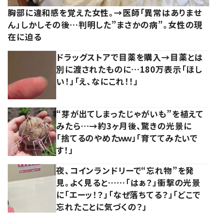
胸部に違和感を覚えた女性。→医師「異常はありませ
ん」しかしその後…判明した”まさかの病”。女性の現
在に迫る
ドラッグストアで目薬を購入→目薬とは
別に渡されたものに…180万表示「ほし
い！」「え、なにこれ！！」
“芽が出てしまったじゃがいも”を植えて
みたら…→約3ヶ月後、驚きの光景に
「捨てるのやめたｗｗ」「育ててみたいで
す！」
夜、コインランドリーで“忘れ物”を発
見。よく見ると……「はぁ？」衝撃の光景
に「エーッ！？」「なぜ落ちてる？」「どこで
忘れたことに気づくの？」