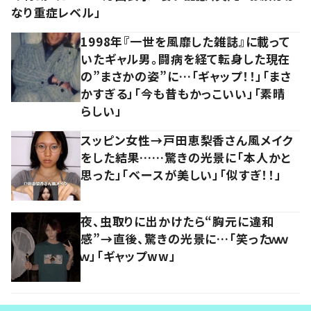
なり重症レベル」
1998年『一世を風靡した雑誌』に載って
いたギャル男。闘病を経て転身した現在
の”まさかの姿”に…「ギャップ！！」「まさ
かすぎる」「今も昔もかっこいい」「素晴
らしい」
スッピン女性→戸田恵梨香さん風メイク
をした結果……驚きの光景に「本人かと
思った」「ベースが美しい」「似すぎ！！」
夜、虫取りに出かけたら“胸元に違和
感”→直後、驚きの光景に…「笑ったｗｗ
ｗ」「ギャップww」