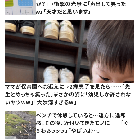
か？」→衝撃の光景に「声出して笑った
ｗ」「天才だと思います」
ママが保育園へお迎えに→2歳息子を見たら……「先
生とめっちゃ笑った」まさかの姿に「幼児しか許されな
いヤツww」「大渋滞すぎるw」
ベンチで休憩していると…遠方に違和
感。その後、近付いてきたモノに……「ぐ
ぅわぁッッッ」「やばいよ…」