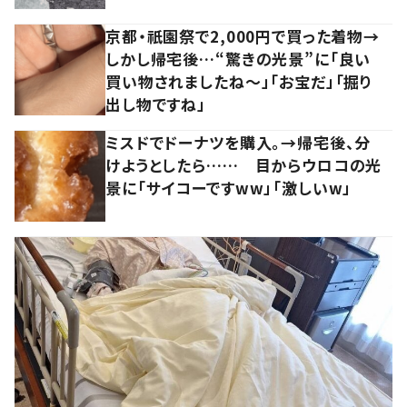
京都・祇園祭で2,000円で買った着物→
しかし帰宅後…“驚きの光景”に「良い
買い物されましたね～」「お宝だ」「掘り
出し物ですね」
ミスドでドーナツを購入。→帰宅後、分
けようとしたら…… 目からウロコの光
景に「サイコーですww」「激しいw」