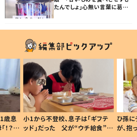
たんでしょ」心無い言葉に葛藤
した親がSNSで発信する理由と
は
1歳息
小1から不登校、息子は「ギフテ
ひ孫に
「！？」
ッド」だった 父が“ウチ給食”を
が、抱
に「可愛
作り続ける理由とは #令和の親
「涙が