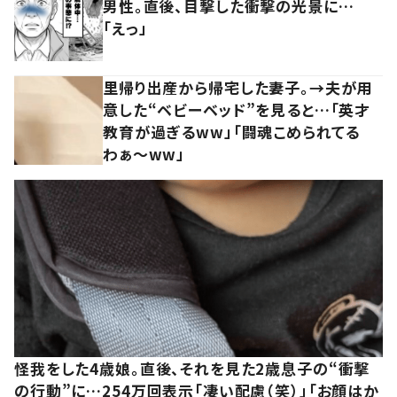
男性。直後、目撃した衝撃の光景に…
「えっ」
里帰り出産から帰宅した妻子。→夫が用
意した“ベビーベッド”を見ると…「英才
教育が過ぎるww」「闘魂こめられてる
わぁ～ww」
怪我をした4歳娘。直後、それを見た2歳息子の“衝撃
の行動”に…254万回表示「凄い配慮（笑）」「お顔はか