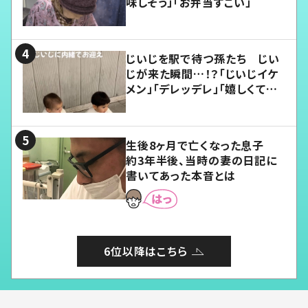
味しそう」「お弁当すごい」
じいじを駅で待つ孫たち じい
じが来た瞬間…！？「じいじイケ
メン」「デレッデレ」「嬉しくて可
愛くてたまらない」「幸せになれ
る」
生後8ヶ月で亡くなった息子
約3年半後、当時の妻の日記に
書いてあった本音とは
6位以降はこちら