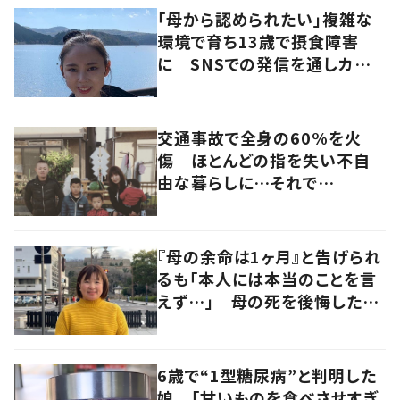
「母から認められたい」複雑な
環境で育ち13歳で摂食障害
に SNSでの発信を通しカウン
セラーを目指す
交通事故で全身の60%を火
傷 ほとんどの指を失い不自
由な暮らしに…それで
も“夢”に向かって進む女性に
迫る
『母の余命は1ヶ月』と告げられ
るも「本人には本当のことを言
えず…」 母の死を後悔した女
性が“今をより良く生きる”術を
発信
6歳で“1型糖尿病”と判明した
娘 「甘いものを食べさせすぎ