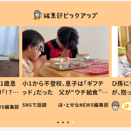
1歳息
小1から不登校、息子は「ギフテ
ひ孫に
「！？」
ッド」だった 父が“ウチ給食”を
が、抱
に「可愛
作り続ける理由とは #令和の親
「涙が
SNSで話題
ほ・とせなNEWS編集部
WS編集部
#令和の子
い」