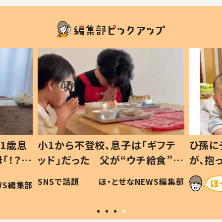
1歳息
小1から不登校、息子は「ギフテ
ひ孫に
「！？」
ッド」だった 父が“ウチ給食”を
が、抱
に「可愛
作り続ける理由とは #令和の親
「涙が
SNSで話題
ほ・とせなNEWS編集部
WS編集部
#令和の子
い」