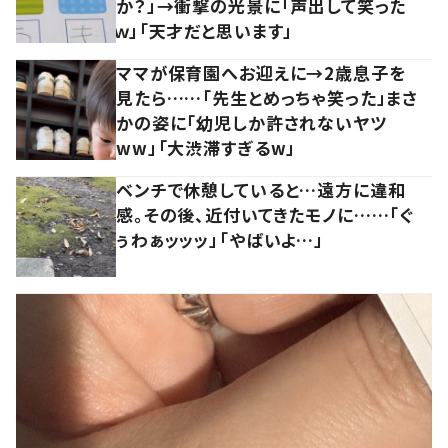
か？」→衝撃の光景に「声出して笑った
ｗ」「天才だと思います」
ママが保育園へお迎えに→2歳息子を
見たら……「先生とめっちゃ笑った」まさ
かの姿に「幼児しか許されないヤツ
ww」「大渋滞すぎるw」
ベンチで休憩していると…遠方に違和
感。その後、近付いてきたモノに……「ぐ
ぅわぁッッッ」「やばいよ…」