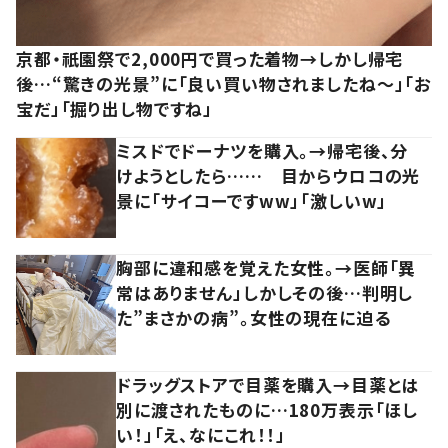
京都・祇園祭で2,000円で買った着物→しかし帰宅
後…“驚きの光景”に「良い買い物されましたね～」「お
宝だ」「掘り出し物ですね」
ミスドでドーナツを購入。→帰宅後、分
けようとしたら…… 目からウロコの光
景に「サイコーですww」「激しいw」
胸部に違和感を覚えた女性。→医師「異
常はありません」しかしその後…判明し
た”まさかの病”。女性の現在に迫る
ドラッグストアで目薬を購入→目薬とは
別に渡されたものに…180万表示「ほし
い！」「え、なにこれ！！」