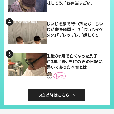
味しそう」「お弁当すごい」
じいじを駅で待つ孫たち じい
じが来た瞬間…！？「じいじイケ
メン」「デレッデレ」「嬉しくて可
愛くてたまらない」「幸せになれ
る」
生後8ヶ月で亡くなった息子
約3年半後、当時の妻の日記に
書いてあった本音とは
6位以降はこちら