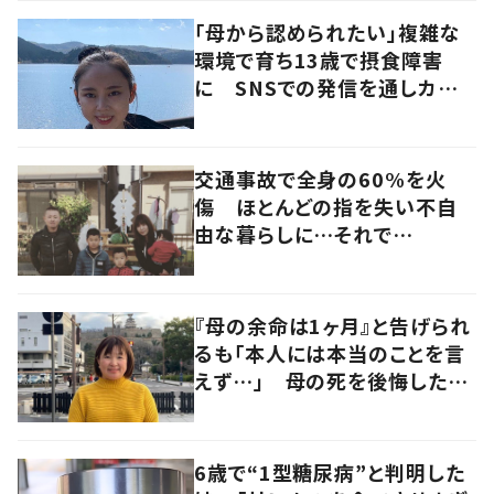
「母から認められたい」複雑な
環境で育ち13歳で摂食障害
に SNSでの発信を通しカウン
セラーを目指す
交通事故で全身の60%を火
傷 ほとんどの指を失い不自
由な暮らしに…それで
も“夢”に向かって進む女性に
迫る
『母の余命は1ヶ月』と告げられ
るも「本人には本当のことを言
えず…」 母の死を後悔した女
性が“今をより良く生きる”術を
発信
6歳で“1型糖尿病”と判明した