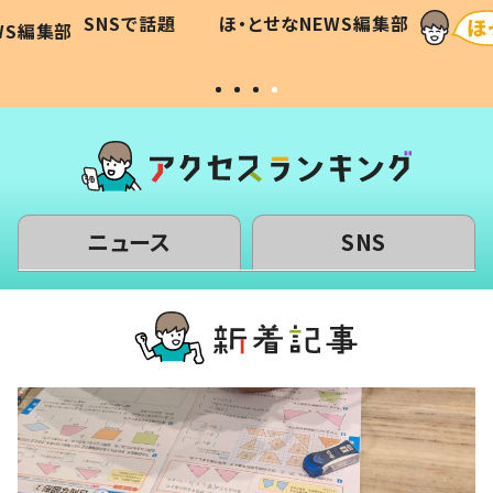
に「可愛
作り続ける理由とは #令和の親
「涙が
SNSで話題
ほ・とせなNEWS編集部
WS編集部
#令和の子
い」
ニュース
SNS