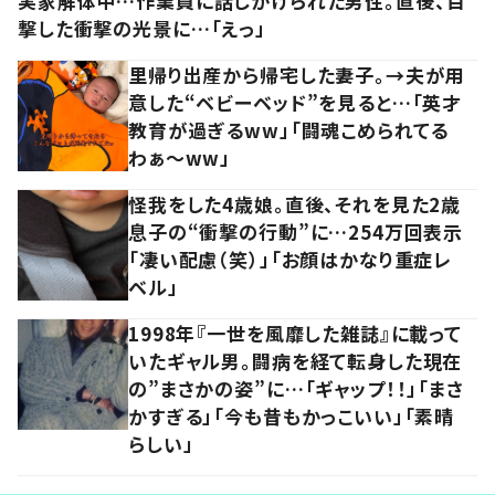
実家解体中…作業員に話しかけられた男性。直後、目
撃した衝撃の光景に…「えっ」
里帰り出産から帰宅した妻子。→夫が用
意した“ベビーベッド”を見ると…「英才
教育が過ぎるww」「闘魂こめられてる
わぁ～ww」
怪我をした4歳娘。直後、それを見た2歳
息子の“衝撃の行動”に…254万回表示
「凄い配慮（笑）」「お顔はかなり重症レ
ベル」
1998年『一世を風靡した雑誌』に載って
いたギャル男。闘病を経て転身した現在
の”まさかの姿”に…「ギャップ！！」「まさ
かすぎる」「今も昔もかっこいい」「素晴
らしい」