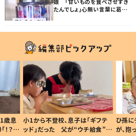
娘 「甘いものを食べさせすぎ
たんでしょ」心無い言葉に葛藤
した親がSNSで発信する理由と
は
1歳息
小1から不登校、息子は「ギフテ
ひ孫に
「！？」
ッド」だった 父が“ウチ給食”を
が、抱