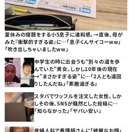
夏休みの宿題をする小5息子に違和感。→直後、母が
みた『衝撃的すぎる姿』に…「息子くんサイコーww」
「吹き出しちゃいましたww」
中学生の時に出会うも“別々の道を歩
んでいた”男女。しかし10年後の現在
→”まさかすぎる姿”に…「2人とも遠回
りしたんだね」「素敵過ぎる」
スタバでワッフルを注文した女性。しか
しその後、SNSが騒然とした投稿に…
「知らなかった」「ヤバい安い」
産婦人科で看護師さんに「綺麗なお顔」