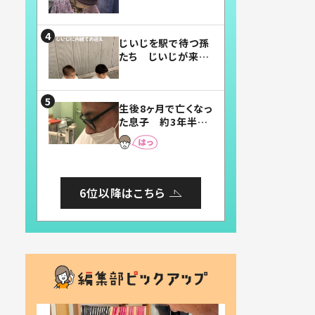
賛したお弁当に「美
味しそう」「お弁当す
ごい」
じいじを駅で待つ孫
たち じいじが来た
瞬間…！？「じいじイ
ケメン」「デレッデレ」
「嬉しくて可愛くてた
生後8ヶ月で亡くなっ
まらない」「幸せにな
た息子 約3年半
れる」
後、当時の妻の日記
に書いてあった本音
とは
6位以降はこちら