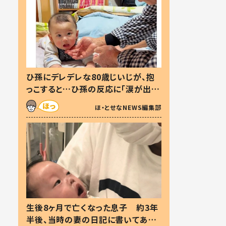
ひ孫にデレデレな80歳じいじが、抱
っこすると…ひ孫の反応に「涙が出ま
した」「可愛くて仕方ない」
ほ・とせなNEWS編集部
生後8ヶ月で亡くなった息子 約3年
半後、当時の妻の日記に書いてあっ