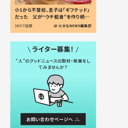
小1から不登校、息子は「ギフテッド」
だった 父が“ウチ給食”を作り続け
る理由とは #令和の親 #令和の子
SNSで話題
ほ・とせなNEWS編集部
ライター募集！
“人”のグッドニュースの取材・執筆をし
てみませんか？
お問い合わせページへ