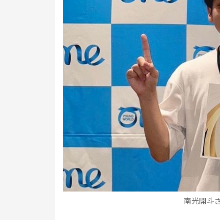
南光開斗さ