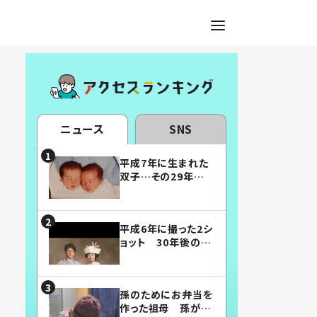
ニュース
SNS
平成7年に生まれた
双子…その29年後
の姿に「漫画みたい」
「素敵すぎる」
平成6年に撮った2シ
ョット 30年後の姿
に…「美男美女」「こ
んな夫婦になりた
い」
孫のためにお弁当を
作った祖母 孫が絶