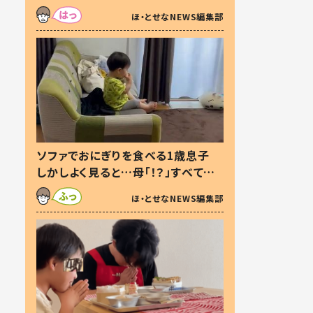
た本音とは
ほ・とせなNEWS編集部
ソファでおにぎりを食べる1歳息子
しかしよく見ると…母「！？」すべてを
察した母の投稿に「可愛いから許
ほ・とせなNEWS編集部
す！」「現行犯〜」